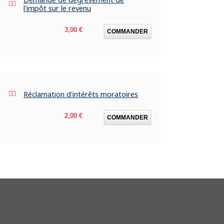
l'impôt sur le revenu
Prix
3,00 €
COMMANDER
Réclamation d'intérêts moratoires
Prix
2,00 €
COMMANDER