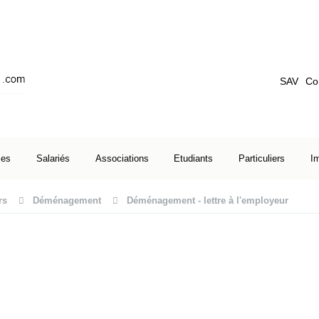
SAV
Co
ses
Salariés
Associations
Etudiants
Particuliers
I
rs
Déménagement
Déménagement - lettre à l'employeur