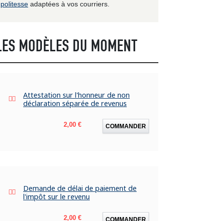
politesse
adaptées à vos courriers.
LES MODÈLES DU MOMENT
Attestation sur l'honneur de non
déclaration séparée de revenus
Prix
2,00 €
COMMANDER
Demande de délai de paiement de
l'impôt sur le revenu
Prix
2,00 €
COMMANDER