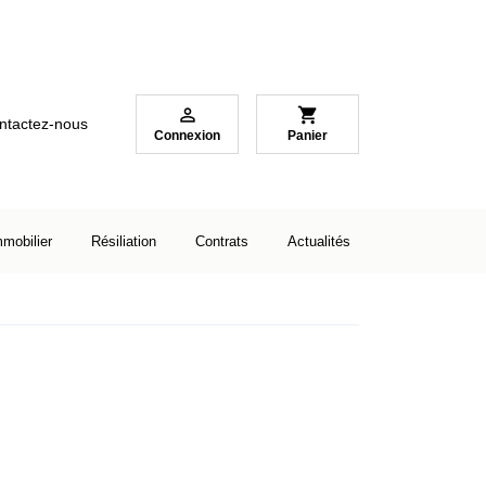

shopping_cart
ntactez-nous
Connexion
Panier
mmobilier
Résiliation
Contrats
Actualités