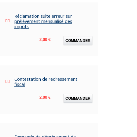
Réclamation suite erreur sur
prélèvement mensualisé des
impôts
Prix
2,00 €
COMMANDER
Contestation de redressement
fiscal
Prix
2,00 €
COMMANDER
Demande de dégrèvement de