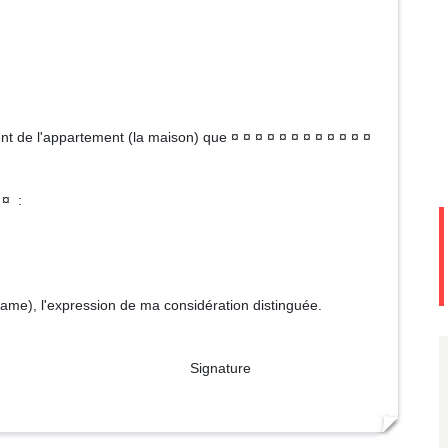
t de l'appartement (la maison) que ¤ ¤ ¤ ¤ ¤ ¤ ¤ ¤ ¤ ¤ ¤ ¤
 ¤ :
dame), l'expression de ma considération distinguée.
ture