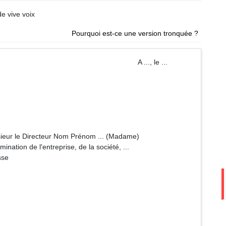
de vive voix
Pourquoi est-ce une version tronquée ?
A ..., le ...
om Prénom ... (Madame)
se, de la société, ...
e