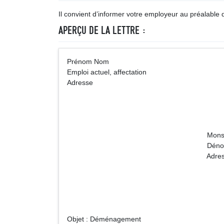
Il convient d’informer votre employeur au préalable 
APERÇU DE LA LETTRE :
Prénom Nom 
Emploi actuel, affectation
Adresse
Monsieur le Directeur N
Dénomination de l'entrepri
Adress
Objet : Déménagement