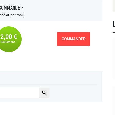
COMMANDE :
édiat par mail)
2,00 €
COMMANDER
Seulement !
