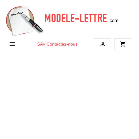


shopping_cart
SAV
Contactez-nous