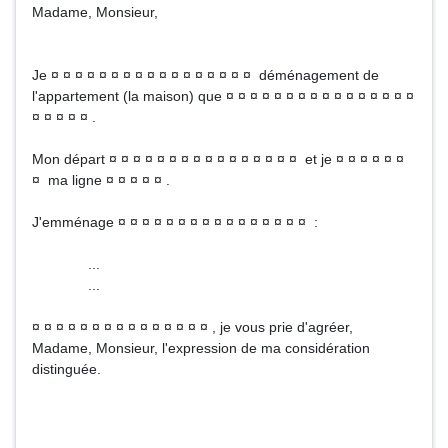
Madame, Monsieur,
Je ¤ ¤ ¤ ¤ ¤ ¤ ¤ ¤ ¤ ¤ ¤ ¤ ¤ ¤ ¤ ¤ ¤ déménagement de
l'appartement (la maison) que ¤ ¤ ¤ ¤ ¤ ¤ ¤ ¤ ¤ ¤ ¤ ¤ ¤ ¤ ¤ ¤
¤ ¤ ¤ ¤ ¤ .
Mon départ ¤ ¤ ¤ ¤ ¤ ¤ ¤ ¤ ¤ ¤ ¤ ¤ ¤ ¤ ¤ ¤ et je ¤ ¤ ¤ ¤ ¤ ¤
¤ ma ligne ¤ ¤ ¤ ¤ ¤ .
J'emménage ¤ ¤ ¤ ¤ ¤ ¤ ¤ ¤ ¤ ¤ ¤ ¤ ¤ ¤ ¤ ¤ :
...
...
¤ ¤ ¤ ¤ ¤ ¤ ¤ ¤ ¤ ¤ ¤ ¤ ¤ ¤ ¤ , je vous prie d'agréer,
Madame, Monsieur, l'expression de ma considération
distinguée.