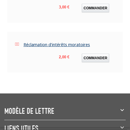
Prix
3,00 €
COMMANDER
Réclamation d'intérêts moratoires
Prix
2,00 €
COMMANDER
MODÈLE DE LETTRE
LIENS UTILES