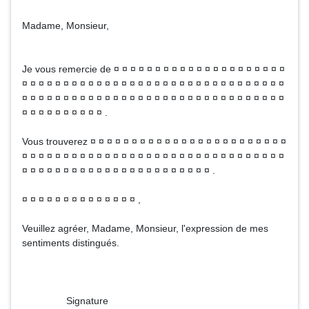
Madame, Monsieur,
Je vous remercie de ¤ ¤ ¤ ¤ ¤ ¤ ¤ ¤ ¤ ¤ ¤ ¤ ¤ ¤ ¤ ¤ ¤ ¤ ¤ ¤ ¤
¤ ¤ ¤ ¤ ¤ ¤ ¤ ¤ ¤ ¤ ¤ ¤ ¤ ¤ ¤ ¤ ¤ ¤ ¤ ¤ ¤ ¤ ¤ ¤ ¤ ¤ ¤ ¤ ¤ ¤ ¤ ¤
¤ ¤ ¤ ¤ ¤ ¤ ¤ ¤ ¤ ¤ ¤ ¤ ¤ ¤ ¤ ¤ ¤ ¤ ¤ ¤ ¤ ¤ ¤ ¤ ¤ ¤ ¤ ¤ ¤ ¤ ¤ ¤
¤ ¤ ¤ ¤ ¤ ¤ ¤ ¤ ¤ ¤ .
Vous trouverez ¤ ¤ ¤ ¤ ¤ ¤ ¤ ¤ ¤ ¤ ¤ ¤ ¤ ¤ ¤ ¤ ¤ ¤ ¤ ¤ ¤ ¤ ¤ ¤
¤ ¤ ¤ ¤ ¤ ¤ ¤ ¤ ¤ ¤ ¤ ¤ ¤ ¤ ¤ ¤ ¤ ¤ ¤ ¤ ¤ ¤ ¤ ¤ ¤ ¤ ¤ ¤ ¤ ¤ ¤ ¤
¤ ¤ ¤ ¤ ¤ ¤ ¤ ¤ ¤ ¤ ¤ ¤ ¤ ¤ ¤ ¤ ¤ ¤ ¤ ¤ ¤ ¤ ¤ .
¤ ¤ ¤ ¤ ¤ ¤ ¤ ¤ ¤ ¤ ¤ ¤ ¤ ¤ ,
Veuillez agréer, Madame, Monsieur, l'expression de mes
sentiments distingués.
Signature