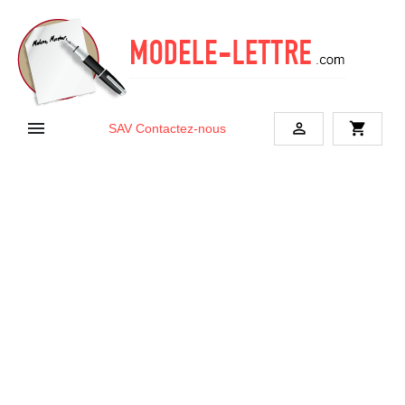


shopping_cart
SAV
Contactez-nous