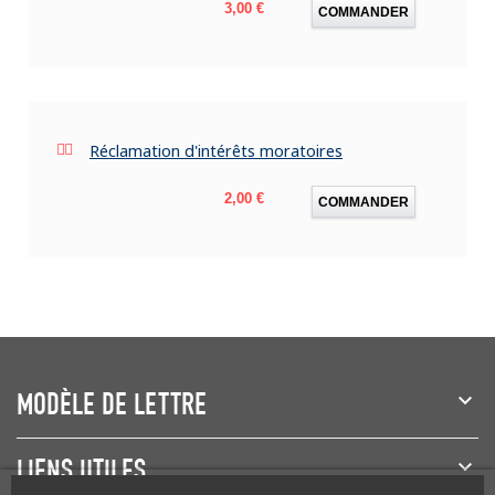
Prix
3,00 €
COMMANDER
Réclamation d'intérêts moratoires
Prix
2,00 €
COMMANDER
MODÈLE DE LETTRE
LIENS UTILES