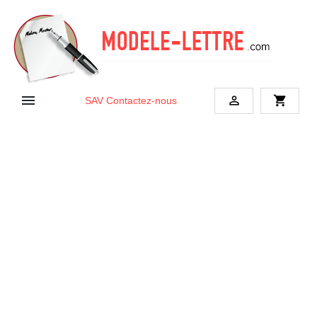


shopping_cart
SAV
Contactez-nous