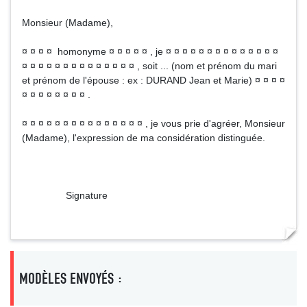
Monsieur (Madame),
¤ ¤ ¤ ¤ homonyme ¤ ¤ ¤ ¤ ¤ , je ¤ ¤ ¤ ¤ ¤ ¤ ¤ ¤ ¤ ¤ ¤ ¤ ¤ ¤
¤ ¤ ¤ ¤ ¤ ¤ ¤ ¤ ¤ ¤ ¤ ¤ ¤ ¤ , soit ... (nom et prénom du mari
et prénom de l'épouse : ex : DURAND Jean et Marie) ¤ ¤ ¤ ¤
¤ ¤ ¤ ¤ ¤ ¤ ¤ ¤ .
¤ ¤ ¤ ¤ ¤ ¤ ¤ ¤ ¤ ¤ ¤ ¤ ¤ ¤ ¤ , je vous prie d'agréer, Monsieur
(Madame), l'expression de ma considération distinguée.
Signature
MODÈLES ENVOYÉS :