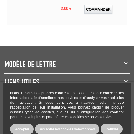
Prix
2,00 €
COMMANDER
MODÈLE DE LETTRE
LIENS UTILES
Nous utilisons nos propres cookies et ceux de tiers pour collecter des
NEWSLETTER
informations afin d'améliorer nos services et d'analyser vos habitudes
de navigation. Si vous continuez à naviguer, cela implique
l'acceptation de leur installation. Vous pouvez choisir de bloquer
certains types de cookies, cliquez sur "Configuration des cookies"
pour en savoir plus et paramétrer vos cookies selon vos envies.
Rejoignez-nous sur les réseaux !
Accepter
Accepter les cookies sélectionnés
Refuser