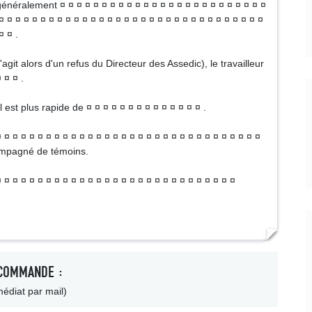
énéralement ¤ ¤ ¤ ¤ ¤ ¤ ¤ ¤ ¤ ¤ ¤ ¤ ¤ ¤ ¤ ¤ ¤ ¤ ¤ ¤ ¤ ¤ ¤ ¤ ¤
¤ ¤ ¤ ¤ ¤ ¤ ¤ ¤ ¤ ¤ ¤ ¤ ¤ ¤ ¤ ¤ ¤ ¤ ¤ ¤ ¤ ¤ ¤ ¤ ¤ ¤ ¤ ¤ ¤ ¤ ¤ ¤
¤ ¤ .
agit alors d'un refus du Directeur des Assedic), le travailleur
 ¤ ¤ .
est plus rapide de ¤ ¤ ¤ ¤ ¤ ¤ ¤ ¤ ¤ ¤ ¤ ¤ ¤ ¤ .
¤ ¤ ¤ ¤ ¤ ¤ ¤ ¤ ¤ ¤ ¤ ¤ ¤ ¤ ¤ ¤ ¤ ¤ ¤ ¤ ¤ ¤ ¤ ¤ ¤ ¤ ¤ ¤ ¤ ¤ ¤
ompagné de témoins.
 ¤ ¤ ¤ ¤ ¤ ¤ ¤ ¤ ¤ ¤ ¤ ¤ ¤ ¤ ¤ ¤ ¤ ¤ ¤ ¤ ¤ ¤ ¤ ¤ ¤ ¤ ¤ ¤ ¤
COMMANDE :
édiat par mail)