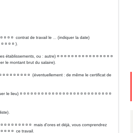
 ¤ ¤ ¤ contrat de travail le ... (indiquer la date)
 ¤ ¤ ¤ ¤ ).
es établissements, ou : autre) ¤ ¤ ¤ ¤ ¤ ¤ ¤ ¤ ¤ ¤ ¤ ¤ ¤ ¤ ¤ ¤
r le montant brut du salaire).
 ¤ ¤ ¤ ¤ ¤ ¤ ¤ ¤ ¤ (éventuellement : de même le certificat de
er le lieu) ¤ ¤ ¤ ¤ ¤ ¤ ¤ ¤ ¤ ¤ ¤ ¤ ¤ ¤ ¤ ¤ ¤ ¤ ¤ ¤ ¤ ¤ ¤ ¤ ¤ ¤
iste).
 ¤ ¤ ¤ ¤ ¤ ¤ ¤ ¤ ¤ ¤ mais d'ores et déjà, vous comprendrez
 ¤ ¤ ¤ ¤ ce travail.