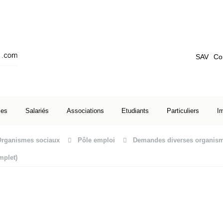
SAV
Co
ses
Salariés
Associations
Etudiants
Particuliers
I
Organismes sociaux
Pôle emploi
Demandes diverses organism
mplet)