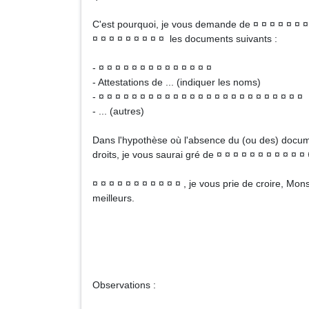
C'est pourquoi, je vous demande de ¤ ¤ ¤ ¤ ¤ ¤ ¤ 
¤ ¤ ¤ ¤ ¤ ¤ ¤ ¤ ¤ les documents suivants :
- ¤ ¤ ¤ ¤ ¤ ¤ ¤ ¤ ¤ ¤ ¤ ¤ ¤ ¤
- Attestations de ... (indiquer les noms)
- ¤ ¤ ¤ ¤ ¤ ¤ ¤ ¤ ¤ ¤ ¤ ¤ ¤ ¤ ¤ ¤ ¤ ¤ ¤ ¤ ¤ ¤ ¤ ¤ ¤
- ... (autres)
Dans l'hypothèse où l'absence du (ou des) documen
droits, je vous saurai gré de ¤ ¤ ¤ ¤ ¤ ¤ ¤ ¤ ¤ ¤ 
¤ ¤ ¤ ¤ ¤ ¤ ¤ ¤ ¤ ¤ ¤ , je vous prie de croire, M
meilleurs.
Signa
Observations :