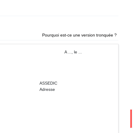
Pourquoi est-ce une version tronquée ?
 ..., le ...
DIC
sse