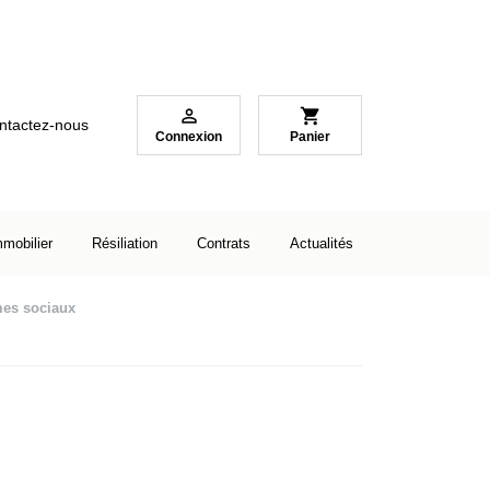

shopping_cart
ntactez-nous
Connexion
Panier
mmobilier
Résiliation
Contrats
Actualités
es sociaux