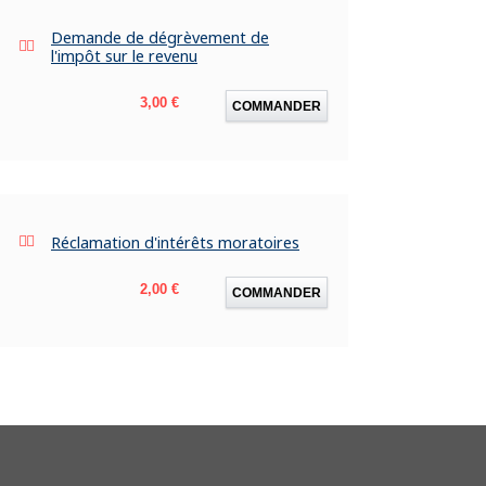
Demande de dégrèvement de
l'impôt sur le revenu
Prix
3,00 €
COMMANDER
Réclamation d'intérêts moratoires
Prix
2,00 €
COMMANDER