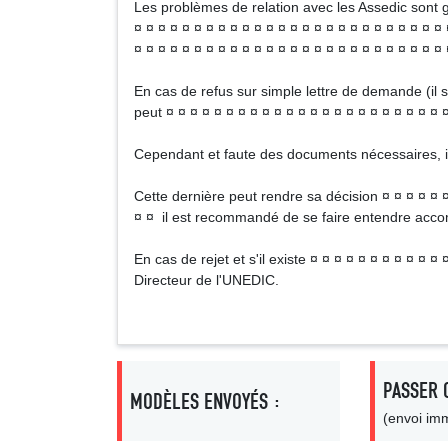
Les problèmes de relation avec les Assedic sont g
¤ ¤ ¤ ¤ ¤ ¤ ¤ ¤ ¤ ¤ ¤ ¤ ¤ ¤ ¤ ¤ ¤ ¤ ¤ ¤ ¤ ¤ ¤ ¤ ¤ ¤ 
¤ ¤ ¤ ¤ ¤ ¤ ¤ ¤ ¤ ¤ ¤ ¤ ¤ ¤ ¤ ¤ ¤ ¤ ¤ ¤ ¤ ¤ ¤ ¤ ¤ ¤ 
En cas de refus sur simple lettre de demande (il s'
peut ¤ ¤ ¤ ¤ ¤ ¤ ¤ ¤ ¤ ¤ ¤ ¤ ¤ ¤ ¤ ¤ ¤ ¤ ¤ ¤ ¤ ¤ ¤ ¤
Cependant et faute des documents nécessaires, il 
Cette dernière peut rendre sa décision ¤ ¤ ¤ ¤ ¤ ¤ 
¤ ¤ il est recommandé de se faire entendre acc
En cas de rejet et s'il existe ¤ ¤ ¤ ¤ ¤ ¤ ¤ ¤ ¤ ¤ ¤
Directeur de l'UNEDIC.
PASSER 
MODÈLES ENVOYÉS :
(envoi imm