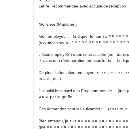
N° SS : ...
Lettre Recommandée avec accusé de réception
Monsieur (Madame),
Mon employeur ... (indiquer le nom) a ¤ ¤ ¤ ¤ ¤ ¤ ¤
(éventuellement : ¤ ¤ ¤ ¤ ¤ ¤ ¤ ¤ ¤ ¤ ¤ ¤ ¤ ¤ ¤ ¤ ¤
J'étais employé(e) dans cette société (ou : dans c
¤ avec une rémunération mensuelle de ... (indique
De plus, l'attestation employeur ¤ ¤ ¤ ¤ ¤ ¤ ¤ ¤ ¤
travail , etc.).
J'ai saisi le conseil des Prud'hommes de ... (indiqu
¤ ¤ ¤ par le greffe.
Ces demandes sont les suivantes : ... (en faire la l
Bien entendu, je suis ¤ ¤ ¤ ¤ ¤ ¤ ¤ ¤ ¤ ¤ ¤ ¤ ¤ ¤
que ¤ ¤ ¤ ¤ ¤ ¤ ¤ ¤ ¤ ¤ ¤ ¤ ¤ ¤ ¤ ¤ ¤ ¤ ¤ ¤ ¤ ¤ ¤ ¤