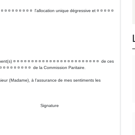
¤ ¤ ¤ ¤ ¤ ¤ ¤ ¤ ¤ l'allocation unique dégressive et ¤ ¤ ¤ ¤ ¤
t(s) ¤ ¤ ¤ ¤ ¤ ¤ ¤ ¤ ¤ ¤ ¤ ¤ ¤ ¤ ¤ ¤ ¤ ¤ ¤ ¤ ¤ ¤ ¤ ¤ de ces
¤ ¤ ¤ ¤ ¤ ¤ ¤ ¤ ¤ ¤ de la Commission Paritaire.
onsieur (Madame), à l'assurance de mes sentiments les
ture