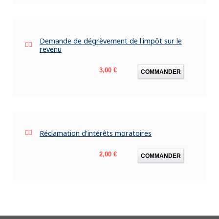
Demande de dégrèvement de l'impôt sur le
revenu
Prix
3,00 €
COMMANDER
Réclamation d'intérêts moratoires
Prix
2,00 €
COMMANDER