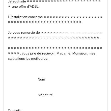
Je souhaite ¤ ¤ ¤ ¤ ¤ ¤ ¤ ¤ ¤ ¤ ¤ ¤ ¤ ¤ ¤ ¤ ¤ ¤ ¤ ¤ ¤ ¤ ¤ ¤ ¤
¤ une offre d'ADSL.
L'installation concerne ¤ ¤ ¤ ¤ ¤ ¤ ¤ ¤ ¤ ¤ ¤ ¤ ¤ ¤ ¤ ¤ ¤ ¤ ¤ ¤
¤ ¤ ¤ ¤ ¤ ¤ ¤ ¤ ¤ ¤ ¤ ¤ ¤ ¤ ¤ ¤ ¤ ¤ ¤ ¤ ¤ ¤ ¤ ¤ ¤ .
Je vous remercie de ¤ ¤ ¤ ¤ ¤ ¤ ¤ ¤ ¤ ¤ ¤ ¤ ¤ ¤ ¤ ¤ ¤ ¤ ¤ ¤ ¤
¤ ¤ ¤ ¤ ¤ ¤ ¤ ¤ ¤ ¤ ¤ ¤ ¤ ¤ ¤ ¤ ¤ ¤ ¤ ¤ ¤ ¤ ¤ ¤ ¤ ¤ ¤ ¤ ¤ ¤ ¤ .
¤ ¤ ¤ ¤ ¤ ¤ ¤ ¤ ¤ ¤ ¤ ¤ ¤ ¤ ¤ ¤ ¤ ¤ ¤ ¤ ¤ ¤ ¤ ¤ ¤ ¤ ¤ ¤ ¤ ¤ ¤ ¤
¤ ¤ ¤ ¤ , vous prie de recevoir, Madame, Monsieur, mes
salutations les meilleures.
Nom
Signature
Conseils :