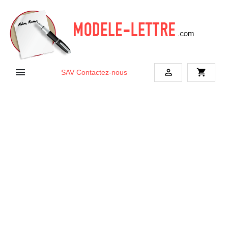


shopping_cart
SAV
Contactez-nous