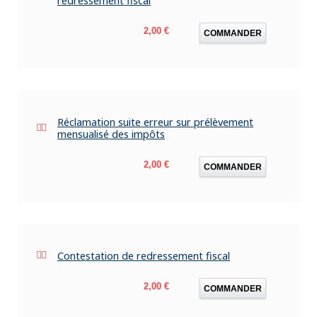
redressement fiscal
Prix
2,00 €
COMMANDER
Réclamation suite erreur sur prélèvement
mensualisé des impôts
Prix
2,00 €
COMMANDER
Contestation de redressement fiscal
Prix
2,00 €
COMMANDER