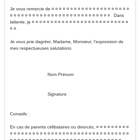
Je vous remercie de ¤ ¤ ¤ ¤ ¤ ¤ ¤ ¤ ¤ ¤ ¤ ¤ ¤ ¤ ¤ ¤ ¤ ¤ ¤ ¤ ¤
¤ ¤ ¤ ¤ ¤ ¤ ¤ ¤ ¤ ¤ ¤ ¤ ¤ ¤ ¤ ¤ ¤ ¤ ¤ ¤ ¤ ¤ ¤ ¤ ¤ ¤ ¤ . Dans
lattente, je ¤ ¤ ¤ ¤ ¤ ¤ ¤ ¤ ¤ ¤ ¤ ¤ ¤ ¤ ¤ ¤ ¤ ¤ ¤ ¤ ¤ ¤ ¤ ¤ ¤ ¤
¤ ¤ .
Je vous prie dagréer, Madame, Monsieur, l'expression de
mes respectueuses salutations.
Nom Prénom
Signature
Conseils :
En cas de parents célibataires ou divorcés, ¤ ¤ ¤ ¤ ¤ ¤ ¤ ¤ ¤
¤ ¤ ¤ ¤ ¤ ¤ ¤ ¤ ¤ ¤ ¤ ¤ ¤ ¤ ¤ ¤ ¤ ¤ ¤ ¤ ¤ ¤ ¤ ¤ ¤ ¤ ¤ ¤ ¤ ¤ ¤ ¤