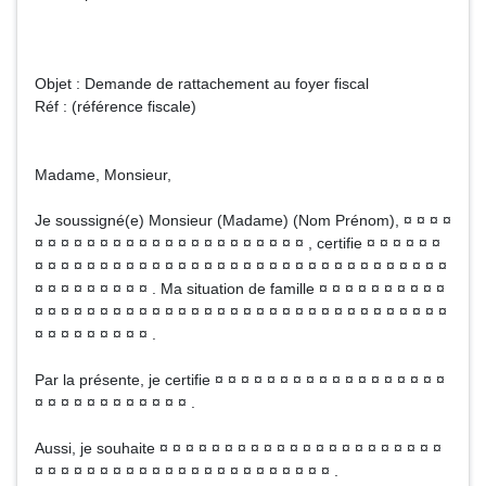
Objet : Demande de rattachement au foyer fiscal
Réf : (référence fiscale)
Madame, Monsieur,
Je soussigné(e) Monsieur (Madame) (Nom Prénom), ¤ ¤ ¤ ¤
¤ ¤ ¤ ¤ ¤ ¤ ¤ ¤ ¤ ¤ ¤ ¤ ¤ ¤ ¤ ¤ ¤ ¤ ¤ ¤ ¤ , certifie ¤ ¤ ¤ ¤ ¤ ¤
¤ ¤ ¤ ¤ ¤ ¤ ¤ ¤ ¤ ¤ ¤ ¤ ¤ ¤ ¤ ¤ ¤ ¤ ¤ ¤ ¤ ¤ ¤ ¤ ¤ ¤ ¤ ¤ ¤ ¤ ¤ ¤
¤ ¤ ¤ ¤ ¤ ¤ ¤ ¤ ¤ . Ma situation de famille ¤ ¤ ¤ ¤ ¤ ¤ ¤ ¤ ¤ ¤
¤ ¤ ¤ ¤ ¤ ¤ ¤ ¤ ¤ ¤ ¤ ¤ ¤ ¤ ¤ ¤ ¤ ¤ ¤ ¤ ¤ ¤ ¤ ¤ ¤ ¤ ¤ ¤ ¤ ¤ ¤ ¤
¤ ¤ ¤ ¤ ¤ ¤ ¤ ¤ ¤ .
Par la présente, je certifie ¤ ¤ ¤ ¤ ¤ ¤ ¤ ¤ ¤ ¤ ¤ ¤ ¤ ¤ ¤ ¤ ¤ ¤
¤ ¤ ¤ ¤ ¤ ¤ ¤ ¤ ¤ ¤ ¤ ¤ .
Aussi, je souhaite ¤ ¤ ¤ ¤ ¤ ¤ ¤ ¤ ¤ ¤ ¤ ¤ ¤ ¤ ¤ ¤ ¤ ¤ ¤ ¤ ¤ ¤
¤ ¤ ¤ ¤ ¤ ¤ ¤ ¤ ¤ ¤ ¤ ¤ ¤ ¤ ¤ ¤ ¤ ¤ ¤ ¤ ¤ ¤ ¤ .