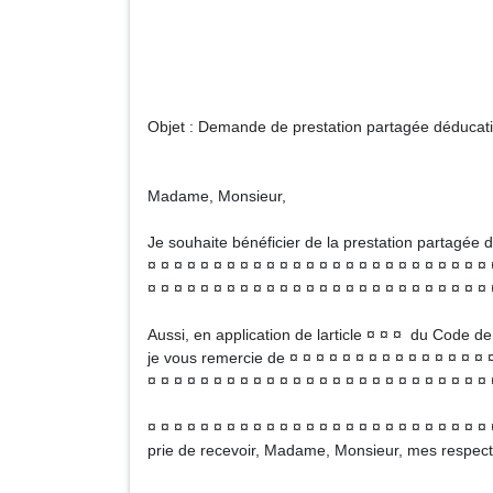
Adre
Code posta
Objet : Demande de prestation partagée déducati
Madame, Monsieur,
Je souhaite bénéficier de la prestation partagée 
¤ ¤ ¤ ¤ ¤ ¤ ¤ ¤ ¤ ¤ ¤ ¤ ¤ ¤ ¤ ¤ ¤ ¤ ¤ ¤ ¤ ¤ ¤ ¤ ¤ ¤ 
¤ ¤ ¤ ¤ ¤ ¤ ¤ ¤ ¤ ¤ ¤ ¤ ¤ ¤ ¤ ¤ ¤ ¤ ¤ ¤ ¤ ¤ ¤ ¤ ¤ ¤ 
Aussi, en application de larticle ¤ ¤ ¤ du Code de l
je vous remercie de ¤ ¤ ¤ ¤ ¤ ¤ ¤ ¤ ¤ ¤ ¤ ¤ ¤ ¤ ¤ ¤
¤ ¤ ¤ ¤ ¤ ¤ ¤ ¤ ¤ ¤ ¤ ¤ ¤ ¤ ¤ ¤ ¤ ¤ ¤ ¤ ¤ ¤ ¤ ¤ ¤ ¤ 
¤ ¤ ¤ ¤ ¤ ¤ ¤ ¤ ¤ ¤ ¤ ¤ ¤ ¤ ¤ ¤ ¤ ¤ ¤ ¤ ¤ ¤ ¤ ¤ ¤ ¤ 
prie de recevoir, Madame, Monsieur, mes respect