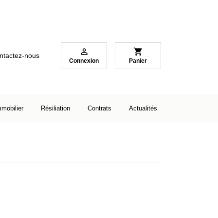

shopping_cart
ntactez-nous
Connexion
Panier
mmobilier
Résiliation
Contrats
Actualités