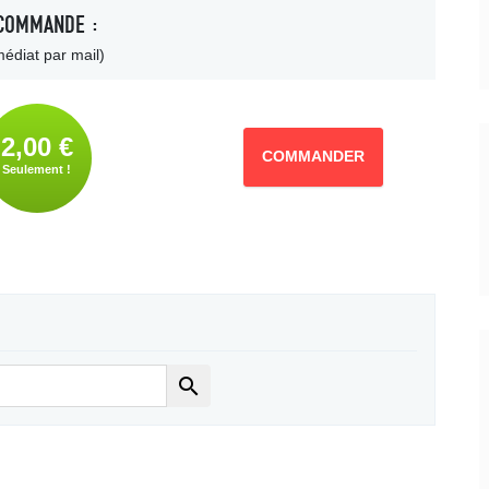
COMMANDE :
édiat par mail)
2,00 €
COMMANDER
Seulement !
