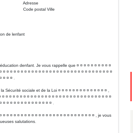
sse
l Ville
on de lenfant
déducation denfant. Je vous rappelle que ¤ ¤ ¤ ¤ ¤ ¤ ¤ ¤ ¤ ¤
¤ ¤ ¤ ¤ ¤ ¤ ¤ ¤ ¤ ¤ ¤ ¤ ¤ ¤ ¤ ¤ ¤ ¤ ¤ ¤ ¤ ¤ ¤ ¤ ¤ ¤ ¤ ¤ ¤ ¤ ¤ ¤
¤ ¤ ¤ ¤ .
a Sécurité sociale et de la Loi ¤ ¤ ¤ ¤ ¤ ¤ ¤ ¤ ¤ ¤ ¤ ¤ ¤ ¤ ,
 ¤ ¤ ¤ ¤ ¤ ¤ ¤ ¤ ¤ ¤ ¤ ¤ ¤ ¤ ¤ ¤ ¤ ¤ ¤ ¤ ¤ ¤ ¤ ¤ ¤ ¤ ¤ ¤ ¤ ¤ ¤
¤ ¤ ¤ ¤ ¤ ¤ ¤ ¤ ¤ ¤ ¤ ¤ ¤ ¤ ¤ .
¤ ¤ ¤ ¤ ¤ ¤ ¤ ¤ ¤ ¤ ¤ ¤ ¤ ¤ ¤ ¤ ¤ ¤ ¤ ¤ ¤ ¤ ¤ ¤ ¤ ¤ ¤ , je vous
ueuses salutations.