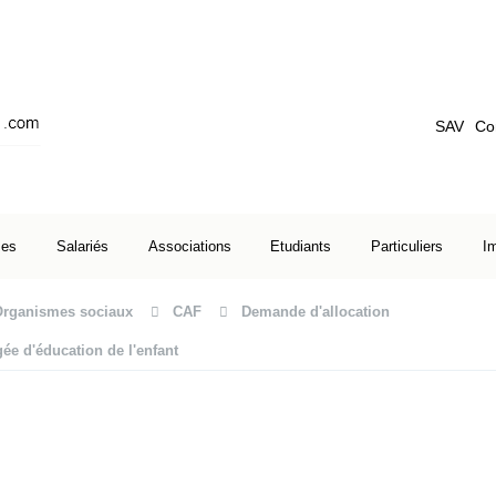
SAV
Co
ses
Salariés
Associations
Etudiants
Particuliers
I
Organismes sociaux
CAF
Demande d'allocation
gée d'éducation de l'enfant