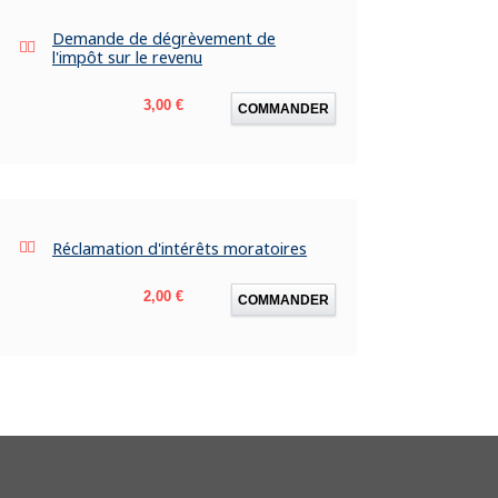
Demande de dégrèvement de
l'impôt sur le revenu
Prix
3,00 €
COMMANDER
Réclamation d'intérêts moratoires
Prix
2,00 €
COMMANDER