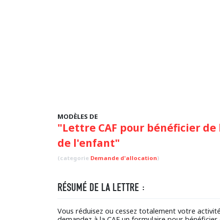
MODÈLES DE
"Lettre CAF pour bénéficier de
de l'enfant"
(categorie
Demande d'allocation
)
RÉSUMÉ DE LA LETTRE :
Vous réduisez ou cessez totalement votre activité
demandez à la CAF un formulaire pour bénéficier 