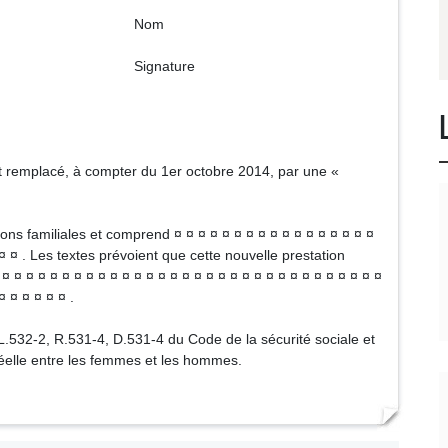
om
ture
t remplacé, à compter du 1er octobre 2014, par une «
ions familiales et comprend ¤ ¤ ¤ ¤ ¤ ¤ ¤ ¤ ¤ ¤ ¤ ¤ ¤ ¤ ¤ ¤ ¤
 ¤ ¤ . Les textes prévoient que cette nouvelle prestation
¤ ¤ ¤ ¤ ¤ ¤ ¤ ¤ ¤ ¤ ¤ ¤ ¤ ¤ ¤ ¤ ¤ ¤ ¤ ¤ ¤ ¤ ¤ ¤ ¤ ¤ ¤ ¤ ¤ ¤ ¤ ¤
¤ ¤ ¤ ¤ ¤ ¤ .
 L.532-2, R.531-4, D.531-4 du Code de la sécurité sociale et
réelle entre les femmes et les hommes.