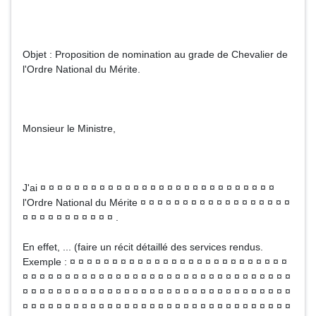
Objet : Proposition de nomination au grade de Chevalier de
l'Ordre National du Mérite.
Monsieur le Ministre,
J'ai ¤ ¤ ¤ ¤ ¤ ¤ ¤ ¤ ¤ ¤ ¤ ¤ ¤ ¤ ¤ ¤ ¤ ¤ ¤ ¤ ¤ ¤ ¤ ¤ ¤ ¤ ¤ ¤
l'Ordre National du Mérite ¤ ¤ ¤ ¤ ¤ ¤ ¤ ¤ ¤ ¤ ¤ ¤ ¤ ¤ ¤ ¤ ¤ ¤
¤ ¤ ¤ ¤ ¤ ¤ ¤ ¤ ¤ ¤ ¤ .
En effet, ... (faire un récit détaillé des services rendus.
Exemple : ¤ ¤ ¤ ¤ ¤ ¤ ¤ ¤ ¤ ¤ ¤ ¤ ¤ ¤ ¤ ¤ ¤ ¤ ¤ ¤ ¤ ¤ ¤ ¤ ¤ ¤
¤ ¤ ¤ ¤ ¤ ¤ ¤ ¤ ¤ ¤ ¤ ¤ ¤ ¤ ¤ ¤ ¤ ¤ ¤ ¤ ¤ ¤ ¤ ¤ ¤ ¤ ¤ ¤ ¤ ¤ ¤ ¤
¤ ¤ ¤ ¤ ¤ ¤ ¤ ¤ ¤ ¤ ¤ ¤ ¤ ¤ ¤ ¤ ¤ ¤ ¤ ¤ ¤ ¤ ¤ ¤ ¤ ¤ ¤ ¤ ¤ ¤ ¤ ¤
¤ ¤ ¤ ¤ ¤ ¤ ¤ ¤ ¤ ¤ ¤ ¤ ¤ ¤ ¤ ¤ ¤ ¤ ¤ ¤ ¤ ¤ ¤ ¤ ¤ ¤ ¤ ¤ ¤ ¤ ¤ ¤