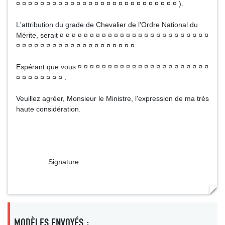
¤ ¤ ¤ ¤ ¤ ¤ ¤ ¤ ¤ ¤ ¤ ¤ ¤ ¤ ¤ ¤ ¤ ¤ ¤ ¤ ¤ ¤ ¤ ¤ ¤ ¤ ¤ ).
L'attribution du grade de Chevalier de l'Ordre National du
Mérite, serait ¤ ¤ ¤ ¤ ¤ ¤ ¤ ¤ ¤ ¤ ¤ ¤ ¤ ¤ ¤ ¤ ¤ ¤ ¤ ¤ ¤ ¤ ¤ ¤ ¤
¤ ¤ ¤ ¤ ¤ ¤ ¤ ¤ ¤ ¤ ¤ ¤ ¤ ¤ ¤ ¤ ¤ ¤ ¤ ¤ .
Espérant que vous ¤ ¤ ¤ ¤ ¤ ¤ ¤ ¤ ¤ ¤ ¤ ¤ ¤ ¤ ¤ ¤ ¤ ¤ ¤ ¤ ¤ ¤
¤ ¤ ¤ ¤ ¤ ¤ ¤ ¤ .
Veuillez agréer, Monsieur le Ministre, l'expression de ma très
haute considération.
Signature
MODÈLES ENVOYÉS :