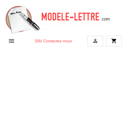


shopping_cart
SAV
Contactez-nous