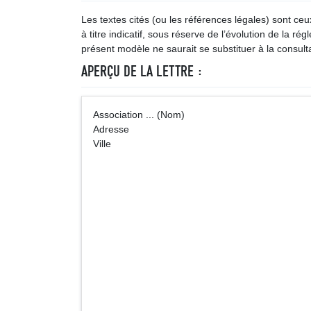
Les textes cités (ou les références légales) sont ce
à titre indicatif, sous réserve de l’évolution de la ré
présent modèle ne saurait se substituer à la consulta
APERÇU DE LA LETTRE :
Association ... (Nom) ... (V
Adresse
Ville
Ministère de l
Bureau des groupem
¤ ¤ ¤ ¤
¤ ¤ ¤ 