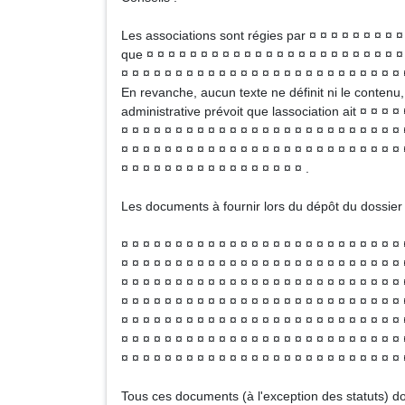
Les associations sont régies par ¤ ¤ ¤ ¤ ¤ ¤ ¤ ¤ ¤ ¤
que ¤ ¤ ¤ ¤ ¤ ¤ ¤ ¤ ¤ ¤ ¤ ¤ ¤ ¤ ¤ ¤ ¤ ¤ ¤ ¤ ¤ ¤ ¤ ¤
¤ ¤ ¤ ¤ ¤ ¤ ¤ ¤ ¤ ¤ ¤ ¤ ¤ ¤ ¤ ¤ ¤ ¤ ¤ ¤ ¤ ¤ ¤ ¤ ¤ ¤ 
En revanche, aucun texte ne définit ni le contenu, ni
administrative prévoit que lassociation ait ¤ ¤ ¤ ¤ 
¤ ¤ ¤ ¤ ¤ ¤ ¤ ¤ ¤ ¤ ¤ ¤ ¤ ¤ ¤ ¤ ¤ ¤ ¤ ¤ ¤ ¤ ¤ ¤ ¤ ¤ 
¤ ¤ ¤ ¤ ¤ ¤ ¤ ¤ ¤ ¤ ¤ ¤ ¤ ¤ ¤ ¤ ¤ ¤ ¤ ¤ ¤ ¤ ¤ ¤ ¤ ¤ 
¤ ¤ ¤ ¤ ¤ ¤ ¤ ¤ ¤ ¤ ¤ ¤ ¤ ¤ ¤ ¤ ¤ .
Les documents à fournir lors du dépôt du dossier 
¤ ¤ ¤ ¤ ¤ ¤ ¤ ¤ ¤ ¤ ¤ ¤ ¤ ¤ ¤ ¤ ¤ ¤ ¤ ¤ ¤ ¤ ¤ ¤ ¤ ¤ 
¤ ¤ ¤ ¤ ¤ ¤ ¤ ¤ ¤ ¤ ¤ ¤ ¤ ¤ ¤ ¤ ¤ ¤ ¤ ¤ ¤ ¤ ¤ ¤ ¤ ¤ 
¤ ¤ ¤ ¤ ¤ ¤ ¤ ¤ ¤ ¤ ¤ ¤ ¤ ¤ ¤ ¤ ¤ ¤ ¤ ¤ ¤ ¤ ¤ ¤ ¤ ¤ 
¤ ¤ ¤ ¤ ¤ ¤ ¤ ¤ ¤ ¤ ¤ ¤ ¤ ¤ ¤ ¤ ¤ ¤ ¤ ¤ ¤ ¤ ¤ ¤ ¤ ¤ 
¤ ¤ ¤ ¤ ¤ ¤ ¤ ¤ ¤ ¤ ¤ ¤ ¤ ¤ ¤ ¤ ¤ ¤ ¤ ¤ ¤ ¤ ¤ ¤ ¤ ¤ 
¤ ¤ ¤ ¤ ¤ ¤ ¤ ¤ ¤ ¤ ¤ ¤ ¤ ¤ ¤ ¤ ¤ ¤ ¤ ¤ ¤ ¤ ¤ ¤ ¤ ¤ 
¤ ¤ ¤ ¤ ¤ ¤ ¤ ¤ ¤ ¤ ¤ ¤ ¤ ¤ ¤ ¤ ¤ ¤ ¤ ¤ ¤ ¤ ¤ ¤ ¤ ¤ 
Tous ces documents (à l'exception des statuts) doi