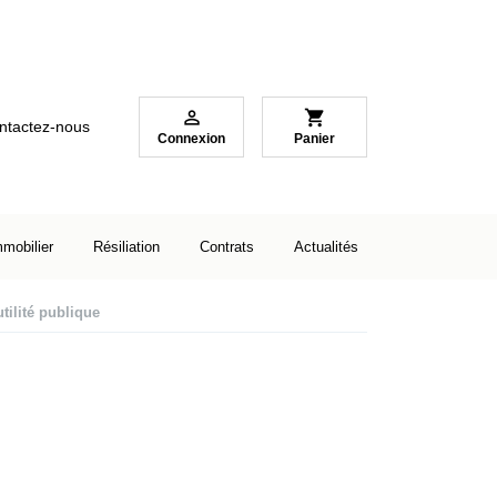

shopping_cart
ntactez-nous
Connexion
Panier
mmobilier
Résiliation
Contrats
Actualités
ilité publique