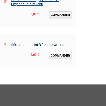
l'impôt sur le revenu
Prix
3,00 €
COMMANDER
Réclamation d'intérêts moratoires
Prix
2,00 €
COMMANDER