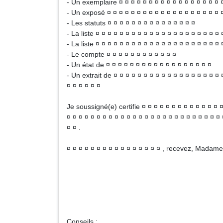
- Un exemplaire ¤ ¤ ¤ ¤ ¤ ¤ ¤ ¤ ¤ ¤ ¤ ¤ ¤ ¤ ¤ ¤ ¤ 
- Un exposé ¤ ¤ ¤ ¤ ¤ ¤ ¤ ¤ ¤ ¤ ¤ ¤ ¤ ¤ ¤ ¤ ¤ ¤ ¤ ¤
- Les statuts ¤ ¤ ¤ ¤ ¤ ¤ ¤ ¤ ¤ ¤ ¤ ¤ ¤ ¤ ¤
- La liste ¤ ¤ ¤ ¤ ¤ ¤ ¤ ¤ ¤ ¤ ¤ ¤ ¤ ¤ ¤ ¤ ¤ ¤ ¤ ¤ ¤ 
- La liste ¤ ¤ ¤ ¤ ¤ ¤ ¤ ¤ ¤ ¤ ¤ ¤ ¤ ¤ ¤ ¤ ¤ ¤ ¤ ¤ ¤
- Le compte ¤ ¤ ¤ ¤ ¤ ¤ ¤ ¤ ¤ ¤ ¤ ¤
- Un état de ¤ ¤ ¤ ¤ ¤ ¤ ¤ ¤ ¤ ¤ ¤ ¤ ¤ ¤ ¤ ¤ ¤ ¤
- Un extrait de ¤ ¤ ¤ ¤ ¤ ¤ ¤ ¤ ¤ ¤ ¤ ¤ ¤ ¤ ¤ ¤ ¤ ¤ 
¤ ¤ ¤ ¤ ¤ ¤
Je soussigné(e) certifie ¤ ¤ ¤ ¤ ¤ ¤ ¤ ¤ ¤ ¤ ¤ ¤ ¤ ¤
¤ ¤ ¤ ¤ ¤ ¤ ¤ ¤ ¤ ¤ ¤ ¤ ¤ ¤ ¤ ¤ ¤ ¤ ¤ ¤ ¤ ¤ ¤ ¤ ¤ ¤ 
¤ ¤ .
¤ ¤ ¤ ¤ ¤ ¤ ¤ ¤ ¤ ¤ ¤ ¤ ¤ ¤ ¤ ¤ , recevez, Madame
N
Signa
Conseils :