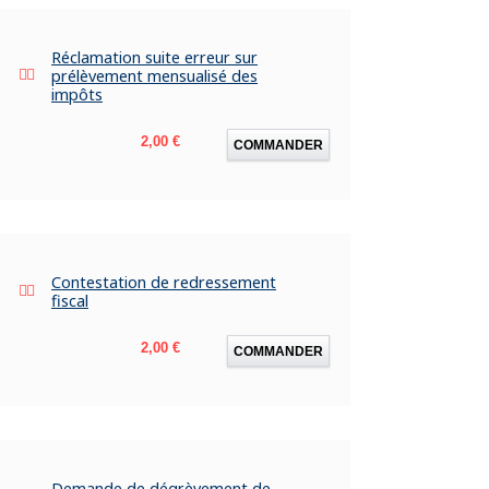
Réclamation suite erreur sur
prélèvement mensualisé des
impôts
Prix
2,00 €
COMMANDER
Contestation de redressement
fiscal
Prix
2,00 €
COMMANDER
Demande de dégrèvement de