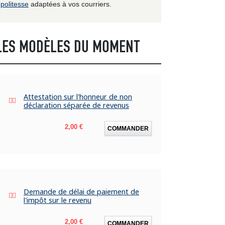
politesse
adaptées à vos courriers.
LES MODÈLES DU MOMENT
Attestation sur l'honneur de non
déclaration séparée de revenus
Prix
2,00 €
COMMANDER
Demande de délai de paiement de
l'impôt sur le revenu
Prix
2,00 €
COMMANDER