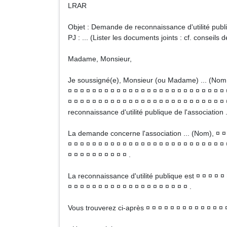
LR
Objet : Demande de reconnaissance d'utilité publ
PJ : ... (Lister les documents joints : cf. conseils 
Madame, Monsieur,
Je soussigné(e), Monsieur (ou Madame) ... (Nom P
¤ ¤ ¤ ¤ ¤ ¤ ¤ ¤ ¤ ¤ ¤ ¤ ¤ ¤ ¤ ¤ ¤ ¤ ¤ ¤ ¤ ¤ ¤ ¤ ¤ ¤ 
¤ ¤ ¤ ¤ ¤ ¤ ¤ ¤ ¤ ¤ ¤ ¤ ¤ ¤ ¤ ¤ ¤ ¤ ¤ ¤ ¤ ¤ ¤ ¤ ¤ ¤ 
reconnaissance d'utilité publique de l'association 
La demande concerne l'association ... (Nom), ¤ ¤ ¤
¤ ¤ ¤ ¤ ¤ ¤ ¤ ¤ ¤ ¤ ¤ ¤ ¤ ¤ ¤ ¤ ¤ ¤ ¤ ¤ ¤ ¤ ¤ ¤ ¤ ¤ 
¤ ¤ ¤ ¤ ¤ ¤ ¤ ¤ ¤ ¤ .
La reconnaissance d'utilité publique est ¤ ¤ ¤ ¤ ¤ 
¤ ¤ ¤ ¤ ¤ ¤ ¤ ¤ ¤ ¤ ¤ ¤ ¤ ¤ ¤ ¤ ¤ ¤ ¤ ¤ .
Vous trouverez ci-après ¤ ¤ ¤ ¤ ¤ ¤ ¤ ¤ ¤ ¤ ¤ ¤ ¤ ¤