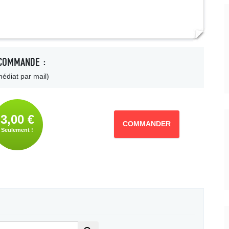
COMMANDE :
édiat par mail)
3,00 €
COMMANDER
Seulement !