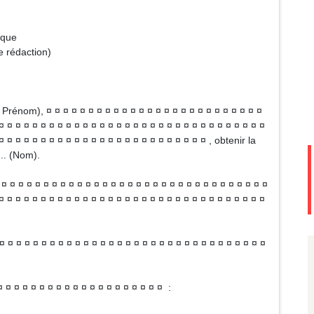
AR
ique
de rédaction)
rénom), ¤ ¤ ¤ ¤ ¤ ¤ ¤ ¤ ¤ ¤ ¤ ¤ ¤ ¤ ¤ ¤ ¤ ¤ ¤ ¤ ¤ ¤ ¤ ¤ ¤ ¤
¤ ¤ ¤ ¤ ¤ ¤ ¤ ¤ ¤ ¤ ¤ ¤ ¤ ¤ ¤ ¤ ¤ ¤ ¤ ¤ ¤ ¤ ¤ ¤ ¤ ¤ ¤ ¤ ¤ ¤ ¤ ¤
¤ ¤ ¤ ¤ ¤ ¤ ¤ ¤ ¤ ¤ ¤ ¤ ¤ ¤ ¤ ¤ ¤ ¤ ¤ ¤ ¤ ¤ ¤ ¤ ¤ , obtenir la
... (Nom).
 ¤ ¤ ¤ ¤ ¤ ¤ ¤ ¤ ¤ ¤ ¤ ¤ ¤ ¤ ¤ ¤ ¤ ¤ ¤ ¤ ¤ ¤ ¤ ¤ ¤ ¤ ¤ ¤ ¤ ¤ ¤
¤ ¤ ¤ ¤ ¤ ¤ ¤ ¤ ¤ ¤ ¤ ¤ ¤ ¤ ¤ ¤ ¤ ¤ ¤ ¤ ¤ ¤ ¤ ¤ ¤ ¤ ¤ ¤ ¤ ¤ ¤ ¤
¤ ¤ ¤ ¤ ¤ ¤ ¤ ¤ ¤ ¤ ¤ ¤ ¤ ¤ ¤ ¤ ¤ ¤ ¤ ¤ ¤ ¤ ¤ ¤ ¤ ¤ ¤ ¤ ¤ ¤ ¤ ¤
 ¤ ¤ ¤ ¤ ¤ ¤ ¤ ¤ ¤ ¤ ¤ ¤ ¤ ¤ ¤ ¤ ¤ ¤ ¤ :