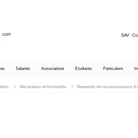
SAV
Co
ses
Salariés
Associations
Etudiants
Particuliers
I
ation
Déclaration et formalités
Demande de reconnaissance d'ut