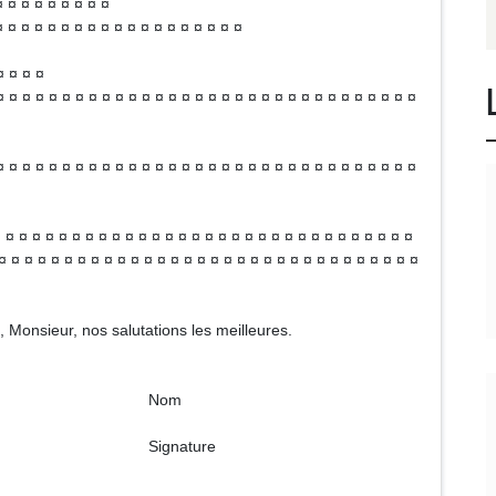
¤ ¤ ¤ ¤ ¤ ¤ ¤ ¤ ¤
 ¤ ¤ ¤ ¤ ¤ ¤ ¤ ¤ ¤ ¤ ¤ ¤ ¤ ¤ ¤ ¤ ¤ ¤
¤ ¤ ¤ ¤
 ¤ ¤ ¤ ¤ ¤ ¤ ¤ ¤ ¤ ¤ ¤ ¤ ¤ ¤ ¤ ¤ ¤ ¤ ¤ ¤ ¤ ¤ ¤ ¤ ¤ ¤ ¤ ¤ ¤ ¤ ¤ ¤
¤ ¤ ¤ ¤ ¤ ¤ ¤ ¤ ¤ ¤ ¤ ¤ ¤ ¤ ¤ ¤ ¤ ¤ ¤ ¤ ¤ ¤ ¤ ¤ ¤ ¤ ¤ ¤ ¤ ¤ ¤ ¤
 ¤ ¤ ¤ ¤ ¤ ¤ ¤ ¤ ¤ ¤ ¤ ¤ ¤ ¤ ¤ ¤ ¤ ¤ ¤ ¤ ¤ ¤ ¤ ¤ ¤ ¤ ¤ ¤ ¤ ¤ ¤
¤ ¤ ¤ ¤ ¤ ¤ ¤ ¤ ¤ ¤ ¤ ¤ ¤ ¤ ¤ ¤ ¤ ¤ ¤ ¤ ¤ ¤ ¤ ¤ ¤ ¤ ¤ ¤ ¤ ¤ ¤ ¤
, Monsieur, nos salutations les meilleures.
om
ture