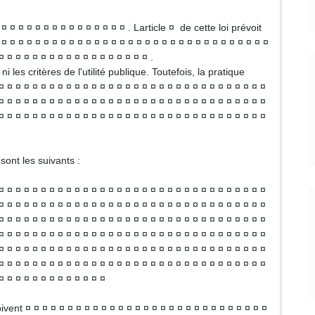
 ¤ ¤ ¤ ¤ ¤ ¤ ¤ ¤ ¤ ¤ ¤ ¤ ¤ ¤ . Larticle ¤ de cette loi prévoit
 ¤ ¤ ¤ ¤ ¤ ¤ ¤ ¤ ¤ ¤ ¤ ¤ ¤ ¤ ¤ ¤ ¤ ¤ ¤ ¤ ¤ ¤ ¤ ¤ ¤ ¤ ¤ ¤ ¤ ¤ ¤ ¤
¤ ¤ ¤ ¤ ¤ ¤ ¤ ¤ ¤ ¤ ¤ ¤ ¤ ¤ ¤ ¤ ¤ ¤ .
 les critères de l'utilité publique. Toutefois, la pratique
¤ ¤ ¤ ¤ ¤ ¤ ¤ ¤ ¤ ¤ ¤ ¤ ¤ ¤ ¤ ¤ ¤ ¤ ¤ ¤ ¤ ¤ ¤ ¤ ¤ ¤ ¤ ¤ ¤ ¤ ¤ ¤
¤ ¤ ¤ ¤ ¤ ¤ ¤ ¤ ¤ ¤ ¤ ¤ ¤ ¤ ¤ ¤ ¤ ¤ ¤ ¤ ¤ ¤ ¤ ¤ ¤ ¤ ¤ ¤ ¤ ¤ ¤ ¤
¤ ¤ ¤ ¤ ¤ ¤ ¤ ¤ ¤ ¤ ¤ ¤ ¤ ¤ ¤ ¤ ¤ ¤ ¤ ¤ ¤ ¤ ¤ ¤ ¤ ¤ ¤ ¤ ¤ ¤ ¤ ¤
sont les suivants :
¤ ¤ ¤ ¤ ¤ ¤ ¤ ¤ ¤ ¤ ¤ ¤ ¤ ¤ ¤ ¤ ¤ ¤ ¤ ¤ ¤ ¤ ¤ ¤ ¤ ¤ ¤ ¤ ¤ ¤ ¤ ¤
¤ ¤ ¤ ¤ ¤ ¤ ¤ ¤ ¤ ¤ ¤ ¤ ¤ ¤ ¤ ¤ ¤ ¤ ¤ ¤ ¤ ¤ ¤ ¤ ¤ ¤ ¤ ¤ ¤ ¤ ¤ ¤
¤ ¤ ¤ ¤ ¤ ¤ ¤ ¤ ¤ ¤ ¤ ¤ ¤ ¤ ¤ ¤ ¤ ¤ ¤ ¤ ¤ ¤ ¤ ¤ ¤ ¤ ¤ ¤ ¤ ¤ ¤ ¤
¤ ¤ ¤ ¤ ¤ ¤ ¤ ¤ ¤ ¤ ¤ ¤ ¤ ¤ ¤ ¤ ¤ ¤ ¤ ¤ ¤ ¤ ¤ ¤ ¤ ¤ ¤ ¤ ¤ ¤ ¤ ¤
¤ ¤ ¤ ¤ ¤ ¤ ¤ ¤ ¤ ¤ ¤ ¤ ¤ ¤ ¤ ¤ ¤ ¤ ¤ ¤ ¤ ¤ ¤ ¤ ¤ ¤ ¤ ¤ ¤ ¤ ¤ ¤
¤ ¤ ¤ ¤ ¤ ¤ ¤ ¤ ¤ ¤ ¤ ¤ ¤ ¤ ¤ ¤ ¤ ¤ ¤ ¤ ¤ ¤ ¤ ¤ ¤ ¤ ¤ ¤ ¤ ¤ ¤ ¤
¤ ¤ ¤ ¤ ¤ ¤ ¤ ¤ ¤ ¤ ¤ ¤ ¤
vent ¤ ¤ ¤ ¤ ¤ ¤ ¤ ¤ ¤ ¤ ¤ ¤ ¤ ¤ ¤ ¤ ¤ ¤ ¤ ¤ ¤ ¤ ¤ ¤ ¤ ¤ ¤ ¤ ¤