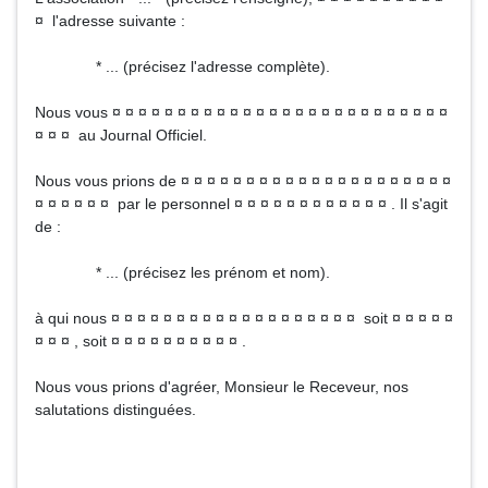
¤ l'adresse suivante :
* ... (précisez l'adresse complète).
Nous vous ¤ ¤ ¤ ¤ ¤ ¤ ¤ ¤ ¤ ¤ ¤ ¤ ¤ ¤ ¤ ¤ ¤ ¤ ¤ ¤ ¤ ¤ ¤ ¤ ¤ ¤
¤ ¤ ¤ au Journal Officiel.
Nous vous prions de ¤ ¤ ¤ ¤ ¤ ¤ ¤ ¤ ¤ ¤ ¤ ¤ ¤ ¤ ¤ ¤ ¤ ¤ ¤ ¤ ¤
¤ ¤ ¤ ¤ ¤ ¤ par le personnel ¤ ¤ ¤ ¤ ¤ ¤ ¤ ¤ ¤ ¤ ¤ ¤ . Il s'agit
de :
* ... (précisez les prénom et nom).
à qui nous ¤ ¤ ¤ ¤ ¤ ¤ ¤ ¤ ¤ ¤ ¤ ¤ ¤ ¤ ¤ ¤ ¤ ¤ ¤ soit ¤ ¤ ¤ ¤ ¤
¤ ¤ ¤ , soit ¤ ¤ ¤ ¤ ¤ ¤ ¤ ¤ ¤ ¤ .
Nous vous prions d'agréer, Monsieur le Receveur, nos
salutations distinguées.