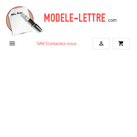


shopping_cart
SAV
Contactez-nous