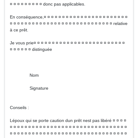
¤ ¤ ¤ ¤ ¤ ¤ ¤ ¤ ¤ donc pas applicables.
En conséquence,¤ ¤ ¤ ¤ ¤ ¤ ¤ ¤ ¤ ¤ ¤ ¤ ¤ ¤ ¤ ¤ ¤ ¤ ¤ ¤ ¤ ¤ ¤
¤ ¤ ¤ ¤ ¤ ¤ ¤ ¤ ¤ ¤ ¤ ¤ ¤ ¤ ¤ ¤ ¤ ¤ ¤ ¤ ¤ ¤ ¤ ¤ ¤ ¤ ¤ ¤ relative
à ce prêt.
Je vous prie¤ ¤ ¤ ¤ ¤ ¤ ¤ ¤ ¤ ¤ ¤ ¤ ¤ ¤ ¤ ¤ ¤ ¤ ¤ ¤ ¤ ¤ ¤ ¤ ¤
¤ ¤ ¤ ¤ ¤ ¤ distinguée
Nom
Signature
Conseils :
Lépoux qui se porte caution dun prêt nest pas libéré ¤ ¤ ¤ ¤
¤ ¤ ¤ ¤ ¤ ¤ ¤ ¤ ¤ ¤ ¤ ¤ ¤ ¤ ¤ ¤ ¤ ¤ ¤ ¤ ¤ ¤ ¤ ¤ ¤ ¤ ¤ ¤ ¤ ¤ ¤ ¤
¤ ¤ ¤ ¤ ¤ ¤ ¤ ¤ ¤ ¤ ¤ ¤ ¤ ¤ ¤ ¤ ¤ ¤ ¤ ¤ ¤ ¤ ¤ ¤ ¤ ¤ ¤ ¤ ¤ ¤ ¤ ¤