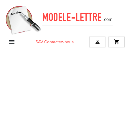


shopping_cart
SAV
Contactez-nous