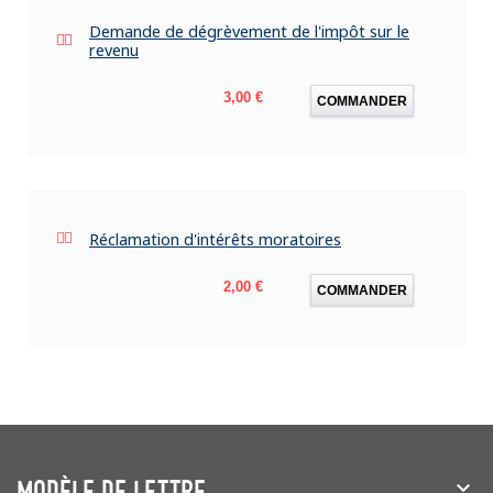
Demande de dégrèvement de l'impôt sur le
revenu
Prix
3,00 €
COMMANDER
Réclamation d'intérêts moratoires
Prix
2,00 €
COMMANDER
MODÈLE DE LETTRE