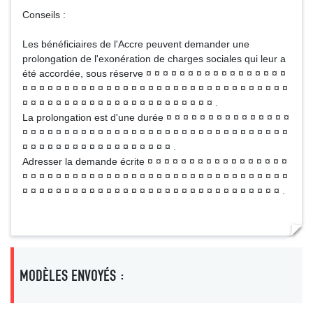
Conseils :
Les bénéficiaires de l'Accre peuvent demander une
prolongation de l'exonération de charges sociales qui leur a
été accordée, sous réserve ¤ ¤ ¤ ¤ ¤ ¤ ¤ ¤ ¤ ¤ ¤ ¤ ¤ ¤ ¤ ¤ ¤
¤ ¤ ¤ ¤ ¤ ¤ ¤ ¤ ¤ ¤ ¤ ¤ ¤ ¤ ¤ ¤ ¤ ¤ ¤ ¤ ¤ ¤ ¤ ¤ ¤ ¤ ¤ ¤ ¤ ¤ ¤ ¤
¤ ¤ ¤ ¤ ¤ ¤ ¤ ¤ ¤ ¤ ¤ ¤ ¤ ¤ ¤ ¤ ¤ ¤ ¤ ¤ ¤ ¤ ¤ .
La prolongation est d'une durée ¤ ¤ ¤ ¤ ¤ ¤ ¤ ¤ ¤ ¤ ¤ ¤ ¤ ¤ ¤
¤ ¤ ¤ ¤ ¤ ¤ ¤ ¤ ¤ ¤ ¤ ¤ ¤ ¤ ¤ ¤ ¤ ¤ ¤ ¤ ¤ ¤ ¤ ¤ ¤ ¤ ¤ ¤ ¤ ¤ ¤ ¤
¤ ¤ ¤ ¤ ¤ ¤ ¤ ¤ ¤ ¤ ¤ ¤ ¤ ¤ ¤ ¤ ¤ ¤ .
Adresser la demande écrite ¤ ¤ ¤ ¤ ¤ ¤ ¤ ¤ ¤ ¤ ¤ ¤ ¤ ¤ ¤ ¤ ¤
¤ ¤ ¤ ¤ ¤ ¤ ¤ ¤ ¤ ¤ ¤ ¤ ¤ ¤ ¤ ¤ ¤ ¤ ¤ ¤ ¤ ¤ ¤ ¤ ¤ ¤ ¤ ¤ ¤ ¤ ¤ ¤
¤ ¤ ¤ ¤ ¤ ¤ ¤ ¤ ¤ ¤ ¤ ¤ ¤ ¤ ¤ ¤ ¤ ¤ ¤ ¤ ¤ ¤ ¤ ¤ ¤ ¤ ¤ ¤ ¤ ¤ ¤ .
MODÈLES ENVOYÉS :