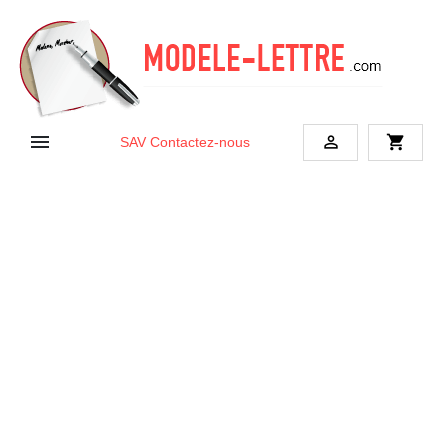


shopping_cart
SAV
Contactez-nous