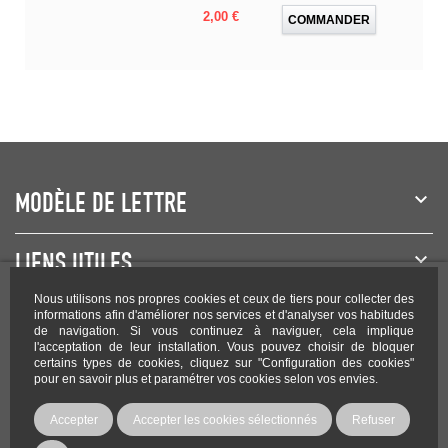
Prix
2,00 €
COMMANDER
MODÈLE DE LETTRE
LIENS UTILES
Nous utilisons nos propres cookies et ceux de tiers pour collecter des
NEWSLETTER
informations afin d'améliorer nos services et d'analyser vos habitudes
de navigation. Si vous continuez à naviguer, cela implique
l'acceptation de leur installation. Vous pouvez choisir de bloquer
certains types de cookies, cliquez sur "Configuration des cookies"
pour en savoir plus et paramétrer vos cookies selon vos envies.
Rejoignez-nous sur les réseaux !
Accepter
Accepter les cookies sélectionnés
Refuser