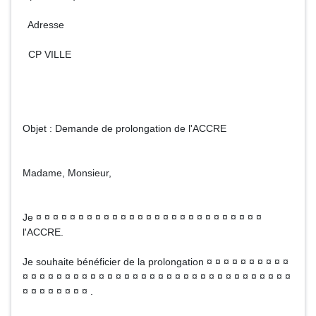
Adresse
CP VILLE
Objet : Demande de prolongation de l'ACCRE
Madame, Monsieur,
Je ¤ ¤ ¤ ¤ ¤ ¤ ¤ ¤ ¤ ¤ ¤ ¤ ¤ ¤ ¤ ¤ ¤ ¤ ¤ ¤ ¤ ¤ ¤ ¤ ¤ ¤ ¤
l'ACCRE.
Je souhaite bénéficier de la prolongation ¤ ¤ ¤ ¤ ¤ ¤ ¤ ¤ ¤ ¤
¤ ¤ ¤ ¤ ¤ ¤ ¤ ¤ ¤ ¤ ¤ ¤ ¤ ¤ ¤ ¤ ¤ ¤ ¤ ¤ ¤ ¤ ¤ ¤ ¤ ¤ ¤ ¤ ¤ ¤ ¤ ¤
¤ ¤ ¤ ¤ ¤ ¤ ¤ ¤ .