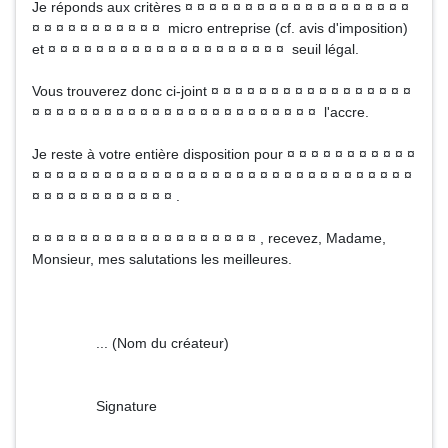
Je réponds aux critères ¤ ¤ ¤ ¤ ¤ ¤ ¤ ¤ ¤ ¤ ¤ ¤ ¤ ¤ ¤ ¤ ¤ ¤ ¤
¤ ¤ ¤ ¤ ¤ ¤ ¤ ¤ ¤ ¤ ¤ micro entreprise (cf. avis d'imposition)
et ¤ ¤ ¤ ¤ ¤ ¤ ¤ ¤ ¤ ¤ ¤ ¤ ¤ ¤ ¤ ¤ ¤ ¤ ¤ ¤ seuil légal.
Vous trouverez donc ci-joint ¤ ¤ ¤ ¤ ¤ ¤ ¤ ¤ ¤ ¤ ¤ ¤ ¤ ¤ ¤ ¤ ¤
¤ ¤ ¤ ¤ ¤ ¤ ¤ ¤ ¤ ¤ ¤ ¤ ¤ ¤ ¤ ¤ ¤ ¤ ¤ ¤ ¤ ¤ ¤ ¤ l'accre.
Je reste à votre entière disposition pour ¤ ¤ ¤ ¤ ¤ ¤ ¤ ¤ ¤ ¤ ¤
¤ ¤ ¤ ¤ ¤ ¤ ¤ ¤ ¤ ¤ ¤ ¤ ¤ ¤ ¤ ¤ ¤ ¤ ¤ ¤ ¤ ¤ ¤ ¤ ¤ ¤ ¤ ¤ ¤ ¤ ¤ ¤
¤ ¤ ¤ ¤ ¤ ¤ ¤ ¤ ¤ ¤ ¤ ¤ .
¤ ¤ ¤ ¤ ¤ ¤ ¤ ¤ ¤ ¤ ¤ ¤ ¤ ¤ ¤ ¤ ¤ ¤ ¤ , recevez, Madame,
Monsieur, mes salutations les meilleures.
... (Nom du créateur)
Signature