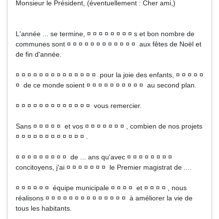
Monsieur le Président, (éventuellement : Cher ami,)
L'année ... se termine, ¤ ¤ ¤ ¤ ¤ ¤ ¤ ¤ s et bon nombre de
communes sont ¤ ¤ ¤ ¤ ¤ ¤ ¤ ¤ ¤ ¤ ¤ ¤ aux fêtes de Noël et
de fin d'année.
¤ ¤ ¤ ¤ ¤ ¤ ¤ ¤ ¤ ¤ ¤ ¤ ¤ ¤ pour la joie des enfants, ¤ ¤ ¤ ¤ ¤
¤ de ce monde soient ¤ ¤ ¤ ¤ ¤ ¤ ¤ ¤ ¤ ¤ au second plan.
¤ ¤ ¤ ¤ ¤ ¤ ¤ ¤ ¤ ¤ ¤ ¤ ¤ vous remercier.
Sans ¤ ¤ ¤ ¤ ¤ et vos ¤ ¤ ¤ ¤ ¤ ¤ ¤ , combien de nos projets
¤ ¤ ¤ ¤ ¤ ¤ ¤ ¤ ¤ ¤ ¤ ¤ .
¤ ¤ ¤ ¤ ¤ ¤ ¤ ¤ ¤ de ... ans qu'avec ¤ ¤ ¤ ¤ ¤ ¤ ¤ ¤
concitoyens, j'ai ¤ ¤ ¤ ¤ ¤ ¤ ¤ le Premier magistrat de ....
¤ ¤ ¤ ¤ ¤ ¤ équipe municipale ¤ ¤ ¤ ¤ et ¤ ¤ ¤ ¤ , nous
réalisons ¤ ¤ ¤ ¤ ¤ ¤ ¤ ¤ ¤ ¤ ¤ ¤ ¤ ¤ à améliorer la vie de
tous les habitants.