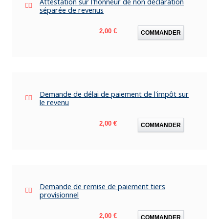
Attestation sur l'honneur de non déclaration
séparée de revenus
Prix
2,00 €
COMMANDER
Demande de délai de paiement de l'impôt sur
le revenu
Prix
2,00 €
COMMANDER
Demande de remise de paiement tiers
provisionnel
Prix
2,00 €
COMMANDER