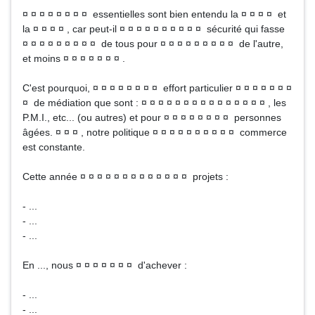
¤ ¤ ¤ ¤ ¤ ¤ ¤ ¤ essentielles sont bien entendu la ¤ ¤ ¤ ¤ et
la ¤ ¤ ¤ ¤ , car peut-il ¤ ¤ ¤ ¤ ¤ ¤ ¤ ¤ ¤ ¤ sécurité qui fasse
¤ ¤ ¤ ¤ ¤ ¤ ¤ ¤ ¤ de tous pour ¤ ¤ ¤ ¤ ¤ ¤ ¤ ¤ ¤ de l'autre,
et moins ¤ ¤ ¤ ¤ ¤ ¤ ¤ .
C'est pourquoi, ¤ ¤ ¤ ¤ ¤ ¤ ¤ ¤ effort particulier ¤ ¤ ¤ ¤ ¤ ¤ ¤
¤ de médiation que sont : ¤ ¤ ¤ ¤ ¤ ¤ ¤ ¤ ¤ ¤ ¤ ¤ ¤ ¤ ¤ , les
P.M.I., etc... (ou autres) et pour ¤ ¤ ¤ ¤ ¤ ¤ ¤ ¤ personnes
âgées. ¤ ¤ ¤ , notre politique ¤ ¤ ¤ ¤ ¤ ¤ ¤ ¤ ¤ ¤ commerce
est constante.
Cette année ¤ ¤ ¤ ¤ ¤ ¤ ¤ ¤ ¤ ¤ ¤ ¤ ¤ projets :
- ...
- ...
- ...
En ..., nous ¤ ¤ ¤ ¤ ¤ ¤ ¤ d'achever :
- ...
- ...