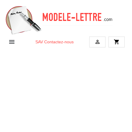


shopping_cart
SAV
Contactez-nous