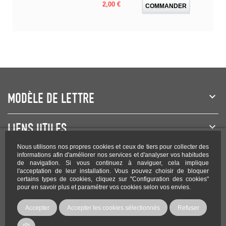
Prix
2,00 €
COMMANDER
MODÈLE DE LETTRE
LIENS UTILES
Nous utilisons nos propres cookies et ceux de tiers pour collecter des
NEWSLETTER
informations afin d'améliorer nos services et d'analyser vos habitudes
de navigation. Si vous continuez à naviguer, cela implique
l'acceptation de leur installation. Vous pouvez choisir de bloquer
certains types de cookies, cliquez sur "Configuration des cookies"
pour en savoir plus et paramétrer vos cookies selon vos envies.
Rejoignez-nous sur les réseaux !
Accepter
Accepter les cookies sélectionnés
Refuser