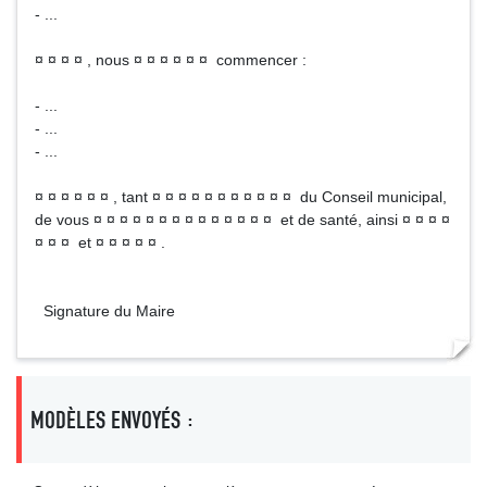
- ...
¤ ¤ ¤ ¤ , nous ¤ ¤ ¤ ¤ ¤ ¤ commencer :
- ...
- ...
- ...
¤ ¤ ¤ ¤ ¤ ¤ , tant ¤ ¤ ¤ ¤ ¤ ¤ ¤ ¤ ¤ ¤ ¤ du Conseil municipal,
de vous ¤ ¤ ¤ ¤ ¤ ¤ ¤ ¤ ¤ ¤ ¤ ¤ ¤ ¤ et de santé, ainsi ¤ ¤ ¤ ¤
¤ ¤ ¤ et ¤ ¤ ¤ ¤ ¤ .
Signature du Maire
MODÈLES ENVOYÉS :