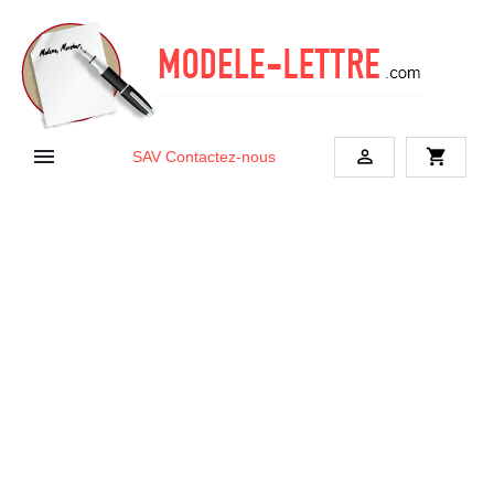


shopping_cart
SAV
Contactez-nous