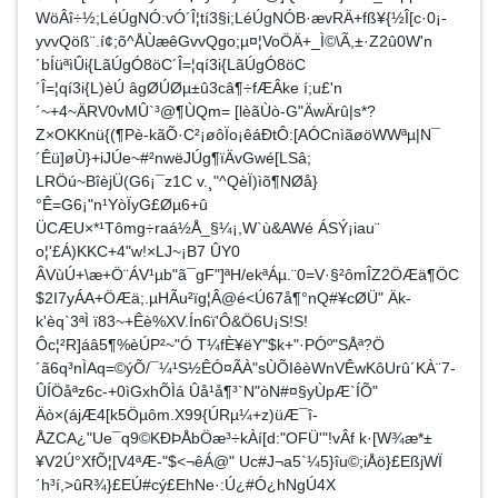
WöÂî÷½;LéÚgNÓ:vÓ´Î¦tí3§i;LéÚgNÓB·ævRÄ+fß¥{½Î[c·0¡­
yvvQöß¨.í¢;õ^ÅÙæêGvvQgo;µ¤¦VoÖÄ+_Ì©\Ã,±·Z2û0W'n
´bÍüªìÛi{LãÚgÓ8öC´Î=¦qí3i{LãÚgÓ8öC
´Î=¦qí3i{L)èÚ âgØÚØµ±û3câ¶÷fÆÂke í;u£'n
´~+4~ÄRV0vMÛ`³@¶ÙQm= [lèãÙò-G"ÄwÄrû|s*?
Z×OKKnü{(¶Pè-kãÕ·C²¡øôÏo¡êáÐtÔ:[AÓCnìãøöWWªµ|N¯
´Êü]øÙ}+iJÚe~#²nwëJÚg¶ïÄvGwé[LSâ;
LRÖú~BîèjÜ(G6¡¯z1C v.¸"^QèÏ)ìõ¶NØå}
°Ê=G6¡"n¹YòÏyG£Øµ6+û
ÜCÆU×*¹Tômg÷raá½Å_§¼¡,W`ù&AWé ÁSÝ¡iau¨
o¦'£Á)KKC+4"w­!×LJ~¡B7 ÛY0
ÂVùÚ+\æ+Ö¨ÁV¹µb"ã¯gF"]ªH/ekªÁµ.¨0=V·§²ômÎZ2ÖÆä¶ÖC
$2I7yÁA+ÖÆä;.µHÃu²ïg¦Â@é<Ú67å¶°nQ#¥cØÜ" Äk­
k'èq`3ªÌ ï83~+Êè%XV.Ín6ï'Ô&Ö6U¡S!S!
Ôc¦²R]áâ5¶%èÚP²~"Ó T¼fÈ¥ëY"$k+"·PÓº"SÅª?Ö
´ã6q³nÌAq=©ýÕ/¯¼¹S½ÊÓ¤ÃÀ"sÙÕIêèWnVÊwKôUrû´KÀ¨7-
ÛÍÖåªz6c-+0ìGxhÕÌá Ûå¹å¶³`N"òN#¤§yÙpÆ`ÍÕ"
Äò×(ájÆ4[k5Öµôm.X99{ÚRµ¼+z)üÆ¯î­
ÅZCA¿"Ue¯q9©KÐÞÅb­Öæ³÷kÀí[d:"OFÜ'"!vÂf k·[W¾æ*±
¥V2Ú°XfÕ¦[V4ªÆ-"$<¬êÁ@­" Uc#J¬a5`¼5}îu©;iÅö}£EßjWÏ
´h³í,>ûR¾}£EÚ#cý£EhNe·:Ú¿#Ó¿hNgÚ4X