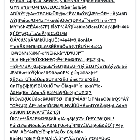
nª(b=Å_ÂµgG0"8ÈØc¾j<:Îu±NhÂ´³bpcR ö8nWÃð­
GYNÍnª(b=O4!²ÐAJzÙCJ¶tà&"àsf£ê¢
ADÍôÝ¶@AæTSCHi>ÜR@w"ËW ä=Ýî¾ÏÆ9¬ÓR±;:À¦ÄtäD
ÃÝ(ÍÞëìüc/ÔR4äI"+kë6ûjÓ0vº(DÞKu¯½n©4 h é~¤*¤
MY"r6hÆÈÃ¢c}7F[.ëÌòT:½ÃÝ(ÍÞëìüc3ØcraÙ½ú¡½jMÏ÷4¢Þ
$]`Ôº@Qa¯aAcÃ³{õCzÔ1%!
ÔÁ*0&½þÃM§kÜUqUËJ>4a4!=9¸êonÍá¤
*"pVÃ3 9N'âëQLõ¹3ÈËRãÕuö¾TÈUÝH 4=®A
Ð#rDN¹s¾©N`-c°NÈié,kà°VD'\ÙJÌ"¯
´ðíò¦Hb¡+`*KÙXKN²êQ·Ê+"F®l¥fD½ .¡E|©¶×|p­
¬h$-47BÃ-}3ã]ÓµüË"îeG¶9BËÜ~ÝÍýÌû±GÝýcÝßÅýÿÆiþé
ÆóîÅw÷úÝÍýÌûo°ûÐûóøúF½ ¡¦ÚgÞ®ó×þ÷°
$Ê¾ïã=Ú¨ÎöúÙüpSÙl²B>3Ëd-ún£ ©ï ö>3Ëd-
úníTg{}lþ8)ì¶BÙO¡îÕFw·ÖÏàq¤0"Íx¯áxsÝªïo­
ÀãHa(En_ÂðchÃjB;è½à§²Ùe>|g"UÞß[?
ÎNÔwÐ{Ú0Úúocã#J©T5Ø÷ôìß¦P×ÎÁð"í¿PMsaO0/I!rQ9"ÁÝ
"CÈ¾{4) ÅPª à4m]Ó£Øá$LN¼ÎÚÚHÁ=nDYAÄ@HgLÄ¢n9
xd3IÛN!Ð;9vÀ"â¯áZ³£ý!
ÛIG°é±³ÃSJE©£l²8$ôÌi;qIÄ:g3jè¦C"e Û*ëY 'W!QNI !
¤úh1©cnNðulcàvÀðMrÞJõ4q´4¤9?âÎÀ±§\õÉðóÔ`{³×4ÿ¸
¤ïW¯AÈr%sR(±ÍÊ¬ph²A¡Óx £öµNß<
6bêH±#jSëÞ¹Óf¤MAÍ;Â,û"¥"Ââ¡7xWò )ºQ½×ÙøC