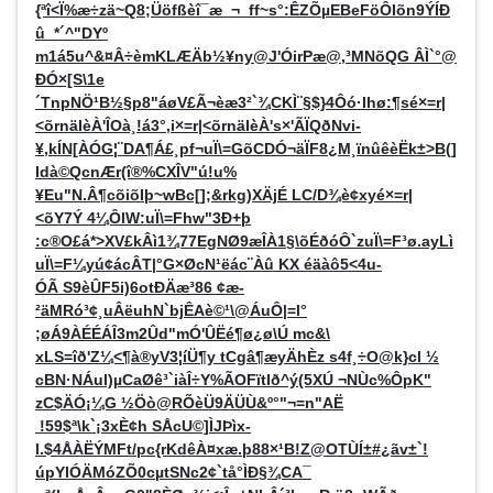
{ªî<Ï%æ÷zä~Q8;Üöfßèî¯æ_¬_ff~s°:ÊZÕµEBeFöÔIõn9ÝÍÐ
û_*´^"DYº
m1á5u^&¤Â÷èmKLÆÄb½¥ny@J'ÓirPæ@,³MNõQG ÂÌ`°@
ÐÓ×[S\1e
´TnpNÖ¹B½§p8"áøV£Ã¬èæ3²`¾CKÌ¨§$}4Ôó·Ihø:¶sé×=r|
<õrnäIèÀ'ÎOà¸!á3°,i×=r|<õrnäIèÀ's×'ÃÏQðNvi­
¥,kÍN[ÀÓG¦¨DA¶Á£¸pf¬uÏ\=GõCDÓ¬äÏF8¿M¸ïnûêèËk±>B(]
Idà©QcnÆr(î®%CXÎV"ú!u%
¥Eu"N.Â¶cõiõIþ~wBc[];&rkg)XÄjÉ LC/D¾è¢xyé×=r|
<õY7Ý 4¼ÔlW:uÏ\=Fhw"3Ð+þ
:c®O£á*>XV£kÂì1¾77EgNØ9æÎÀ1§\õÉðóÔ`zuÏ\=F³ø.ayLì
uÏ\=F¼yú¢ácÂT|°­G×ØcN¹ëác¨Àû KX éäàô5<4u-
ÓÃ S9èÛF5i)6otÐÄæ³86 ¢æ-
²äMRó³¢¸uÂëuhN`bjÊAè©¹\@ÁuÔ|=l°
;øÁ9ÀÉÉÁÎ3m2Ûd"mÓ'ÛËé¶ø¿ø\Ú mc&\
xLS=îð'Z¼<¶à®yV3¦íÜ¶y tCgâ¶æyÄhÈz s4f¸÷O@k}cl ½
cBN·NÁul)µCaØê³`iàÎ÷Y%ÃOFïtIð^ý(5XÚ ¬NÙc%ÔpK"
zC$ÄÓ¡¼G ½Öò@RÕèÜ9ÄÜÙ&º°"¬=n"AË
!59$ª\k`¡3xÈ¢h SÅcU©]ÌJÞìx­
l.$4ÅÀËÝMFt/pc{rKdêÀ¤xæ.þ88×¹B!Z@OTÙÍ±#¿ãv±`!
úpYIÓÄMóZÕ0cµtSNc2¢`tå°ÌÐ§¾CA¯