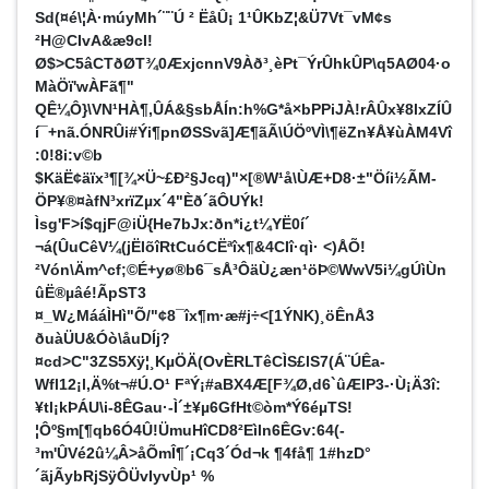
ÛÁ&§sbÅÍn:h%G*å×bPPiJÀ!rÂÛx¥8lxZÍÛ
í¯+nã.ÓNRÛi#Ýi¶pnØSSvã]Æ¶ãÃ\ÚÖºVÌ\¶ëZn¥Å¥ùÀM4Vî
:0!8i:v©b
$KäË¢äïx³¶[¾×Ü~£Ð²§Jcq)"×[®W¹å\ÙÆ+D8·±"Öíi½ÃM­
ÖP¥®¤àfN³xrïZµx´4"Èð´ãÔUÝk!
Ìsg'F>í$qjF@iÜ{He7bJx:ðn*i¿t¼YË0í´
¬á(ÛuCêV¼(jËIõîRtCuóCËªîx¶&4CIî·qì· <)ÅÕ!
²Vón\Äm^cf;©É+yø®b6¯sÅ³ÔäÙ¿æn¹öÞ©WwV5i¼gÚìÙn
ûË®µâé!ÃpST3
¤_W¿MááÌHì"Õ/"¢8¯îx¶m·æ#j÷<[1ÝNK)¸öÊnÅ3
ðuàÜU&Óò\åuDÍj?
¤cd>C­"3ZS5Xÿ¦¸KµÖÄ(OvÈRLTêCÌS£lS7(Á¨ÚÊa-
Wfl12¡l,Ä%t¬#Ú.O¹ FªÝ¡#aBX4Æ[F¾Ø,d6`ûÆlP3-·Ù¡Ä3î:
¥tl¡kÞÁU\i-8ÊGau·-Ì´±¥µ6GfHt©òm*Ý6éµTS!
¦Ôº§m[¶qb6Ó4Û!ÜmuHîCD8²Eìln6ÊGv:64(­
³m'ÛVé2û¼Â>åÕmÎ¶´¡Cq3´Ód¬k ¶4få¶ 1#hzD°
´ãjÃybRjSÿÔÜvIyvÙp¹ %