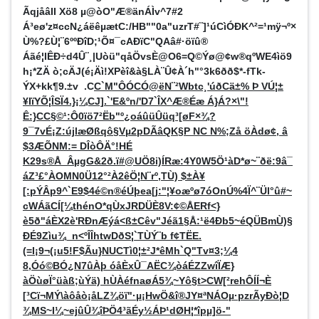
ÃqjåâII Xö8 µ@òO"Æ®änÁÌv^7#2
Á³eø'z¤ccN¿áëêµætC:/HB""0a"uzrT#¨]¹úCìÓÐK^²=¹mÿ¬º×
Ù%?£Ù¦¨6ººÐîD;¹Õ¤¯cAÐïC"QAâ#·öïû®
Áãé¦IÊÐ÷d4Û¨¸|Uòü"qåÖvsÈ@O6=Q©Ýø@¢w®qºWE4ìö9
h¡*ZÄ ò;cÄJ(é¡Äì!XPèî&à§LÀ¨Û¢À´h"°3k6ðð$*-fTk­-
ÝX+kk¶9.±v .C
C`M"ÔÓCÓ@ëN¨²Wbtc¸'úðCä±% Þ VÚ¦±
¥IïYÕ¦ÎSÏ4.}¡¼CJ].`'E&ºn/'D7`ÎX^Æ®Éæ ­­Á}Á?×\"!
Ê:}CC§©¹:Ô0ïö7²Ëb"º¿oáûüÛüq³[øF×¾?
9¯7vÉ¡Z:újlæØßqô§Vµ2pDÃâQK§P NC N%;Zå öÀdø¢, â
$3ÆÕNM:= DÎòÔÄ°!HÉ
K29s®Å_ÂµgG&2ð.ï#@UÖ8i)ÍRæ:4Y0W5Ö¹àD*ø~¨ðë:9â¯
áZ³£°ÀOMN0Ü12°²À2êÖ¦N¨rº,TÙ) $±À¥
[:pÝÂp9^`E9$4é©n®éÚþea[j:"¦¥oæºø7óOnÚ%4Ï^¨Ül°û#~
cWÁãCÍ[¼thénO*qÙxJRDÜÈ8V:¢©ÅERf<}
è5ð"áÈX2è'RÐnÆýá<ß±Cêv"Jéã1§Å:¹ë4Ðb5~éQÜBmÙ)§
ÐÉ9Zìu¾_n<ºÎÎhtwDðS¦`TÙÝ¨b f¢TËE.
(=I¡9¬(¡u5!F$Ãu}NUCTì0¦±²J*êMh`Q"Tv¤3;¼4
8,Óó©BÓ¿N7ûÀþ ­óåÈxÛ¯AËC¾òáÉZZwîÏÆ}
àÖùøÏ°üàß;ùÝä) hÙÀéfnaøÁ5¾~Yô§t>CW[²rehÔÍÍ¬È
[³Cï¬MÝ\àôåò¡åLZ¾öï"·µ¡HwÖ&î®JY¤ªNÁOµ·pzrÃyÐò¦D
¾MS~I¼~ejûÛ¾îÞÖ4³ãÉy½ÁÞ¹dØH¦*îpµ]ö-"