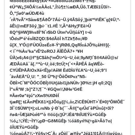
4töõóÊÊcëá4§¶kÁª×¤UëõóÏÛ3r2ÎMcÝ²±%§­
¢Ú^W¿¦î4ÔÁ½e­ÀÀcL°,Î!ù¶±½æÐÅ,Üô.TÆBì1Û3í÷­
Ô,"¦îø0¹æÚDÆ4ù
´rÀºIvÃ°×Sàw&¶ÁðÕ¹7Áú~Ü.ÿ4ÂSôý¸]þi¢*ª#\ËK¨g[¢Ü;*-
âÊ\@mEF3ôý¸]þi·¯t1.#É ¾Ã^&Hy¦FEè>Ù
ßQ^§HW]9hs8Ï°N`r$b­D ÚtmºvÜ/|úáY] t¬ü
\ÔdsP¹é¹ésÍ8ZQD:$4dÂõÍ hTZk¶ðo¡¥Ð
û[X_Y'Ó@FÙOÛzeÉc¥-Ý¹jRØß,QqRÍcáJÕ%¡áH®]{­
< ï`^%Às²ka"rËª2oROJ ÀÏËÔÄ7+ º¥H
ÜÀ¦e6¡A¢@f"§C$åh{²mÔ\>*ù~U¸òë;9µNf¦I´$®4AêÛ@s/
ÆDÂüAâ¯å[.³³*ù~U¸òë;9±Ú¦+(`<+ÂÞËÁ âqWËò­
CYÙÊÞÅÅ\OxXé<Ê)p!AêM ÈdDÌöÝ£A*ù~U¸òë;9°l
´ävÀEÅ"Ù¸U: "_50 Ü'*h)¹ÔêÖ¢Þvz"N5­
ÖBÌ>C`M"ÔÓCÓBÌ)®Ut)äbl1jbNÙh·]Ø%±:jH q0;2Q)
Ì"vÄºW ;b]"Z¾¶¯"·¥GQm¼NHe³G¢Ë
¤Âør0ø"ëjú"zXwS%XØêÍ
tjæR[¦ t£ÄnPÊKß1×||JÕõµ}]½,òr,Z\CË9ÙHT>`É¤0)ºÔMÔÉ¨
3Í´©$ÙWª(×|;cLrsNb ý·Ð`b(¨¯-Ã®["qrÛd¨èPÚnû|>3ì?
#ø&÷ÏÆ}äÞùé6ª"ò ®öü{c¦|Úª.ïÈ&º8tÏUEÝù×GûÈþ
½ó¿¼ÝÈ;~ÌY¼gØ~GðMïûÈþ ½óãßyrì­%{÷gã>Ãò?o|
ôÏUEÝù×GûÈþ
½ónaùÁ7¾~Yô§v>C`À¡¸zÓèî¯æYêv"Jéã1¦01Ä@±ìqýüo¿