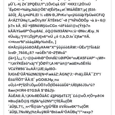
µÛ`L-¤j Z¢`2PQÈU¡Y"¡1ÕrCqå G5¨ ×HX1¼2Ö!nÚ
´ÉpD4!+%áfgJäâ@ÖE°d[Ëé¶ø¿ø\´MIáÀËB?;µ{ (EõI-
åôÛ|_Ã|.iy¤éPê,El ½ cBN·Ð,JPrKo¹qnÿlüõãþÝþÙøëCFiQ
Á<ÁZTÚHq¾,æÕ\!yX#`ÄTÈ¢bC´¬ð |"%Î%ÔDÕp ¬à ã¬ 6@
þ7n kÄ_6Ü ×§BNóWÿücCGn <éFèåó!@c(Ý±þ7n
kÄÅiYàø6P"Ôvp8A£_óQ@0ë93ÁN/×n:ü~ØNn:Ærµ_N
¢Üuåj¿ª)'®¼ÓjýP¡t[n­6^nÚ ¿ê ©,b,D.lo´£}fæ"®Ä.
<>¤nmªN"zèáqáMp%xhÉc, ]
¢ì¤Â±ýûýóòßOÀÈy¥A4¢"X"'ýûýóòßÅW:÷ÛÈxº]?Îò&â!
îcsÐ·¸76ôß¿ß? =øùËh"i0¬2¶Wcâ"
{íä<].Ì¿¿¾~@{në4hÐ"Ôt#dÏ£½Ø/PÛ¢^mÆA5FéAP°¬¡Wf=
"¾¢tÝKËëô*xãj"f`]ÔØÝ­¾A Hï^à#@ºæäE¤u5Ë®Ìú
VCáÝM9õ¨èuAÄ¼UE;äµlßO-
ÌUGhÉ¹ÛÃª6à2M£5[N+FækåZ:ÀGN{ºJ:~Pr&}.íÎÂÁ`´ZY"/
ÈöäÝÌÖT°ÃÀ:E` pGOi8J4µ¸nu
oÛ¡ò+P¦'Í2íÎ½ÖµxÛÔ7cÕ(ÍÖëèüãÛê*:UÌDj8õJ3uºú?
8æn¦¤©R4·0?G3iÀ $°ØâJ)i­
ÄùÉAß:À,¼K4c8EÔåÁC á]jÞã§dT£7[¯£ó@eÔ.¤¦Ö+pð©¢
¤8to(î&Ô@§ fSj$kºqô2NV"!¦ÝEÃu(ÕR
´áÛ§L7¾_n<ºÎÎ@åh^y]ÿÜ*ÎÈ8 öVÂïse6Kº?u(ÕR
´áÛ§L7NsWyj%±ÄuÿMÄ^BtöæÁ²ÓAÛBq"!">øxp?