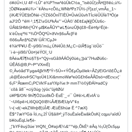
ö¥óÚ×í,U 4F÷LÛ" é¾P?nw³êûÜkC½a_"ïsêûÜ¦zÃH|]®­êú,ú¾-
¦ÖØ¥øæ¥ú¾>¯¢Àhu+cÔö¿WNbªPz7Û½-jÝ]±z/¸vmÃ±_1~
{íKÆÝÛE§tÖNé¬¦ÝZ6­õÓnÏTîÈÜ¤ÛvkÜûvhTÍc/èÛÜÏèTªÖ(ø
aJ³2Ô ^êH·¹;1¶Z!±GUºkÁx"¨+ÙÀ©`ðE¢£aj¥j[ÓÙz6c-
ÚÂl&SHMr{²ÛY-µl$KeÃÛY^øL¶ùnzÛ[k|£8÷Èè¤fp¹Ë(ë­
k'èÛ±q³%¨*¾Ö²ÔQºÙ×ðVn§6uÃc[Fê
®õ6uÅn§ªûZW·ÚÄ"/CµJ¤
¢¾kºP¥U·Ê~ÿi9ßí'mú¿ÚN4Ûô;M¿C÷ûIÃ¶üg´ïöÛò¯
´i·è~ÿi9ßí'Ûö¤)èÝOî¸:U
8ÀéaÆÍ¶hü§T§×^Qÿ=sGå9ÁÁÓý0ùë¿¦þà"7HuØú6c-
ÚÊÁ5@B;P÷fª°VXmË|
©¸Àvòåd"Fµga4j[k%¶²Ý÷5Ù=+ÝÕ£µÖµôlek÷ÂZýEïGr\õ£Ô¿ë
¡ê@ÉéovÞSC³qoÜ¢1Xì&mmoWøºeûG£h6eÂÂDsö+dEcv¡v¦¨
6¡F°ÃtæmC¡PCVk!F±aº/­Xp¾e:Þ mmT½©ýÐÁî¤adCÿ
´cõâ å8¯+cíý3úg·)ýûc"ûj4Øû/
ü¥P$/ON·9hÌ¶Ö2ùo8kÕ·ËsË`_-r¯ Û#ê>LÆvIÁ¨ü
´~Uì6pê>Lì6QûQô\B¼ÂÆBÆUpV°¢±
\¬(¬d(¬ekZWnþB¦üÎÆ·ÆüË6hüø Ë ^7æX}
Ë$^7æY³Gä·Ïó,n¿2Í`Ü§âïÞº¸ýTöuÈaîeÈwãkÓsK{:cqµu¹aîdÚ
b¥öuËqLîe¶è­
¸¦'bYFêuý3úe`t¤QN_Ó#aÿÆ¼&°'^éþ,ÕkÈ¹:ëÂq.½¡Ü(Öc5µµ