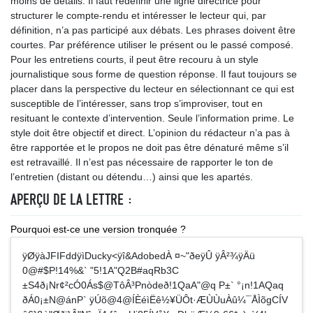
moins de détails. Il faut redéfinir une ligne directrice pour
structurer le compte-rendu et intéresser le lecteur qui, par
définition, n’a pas participé aux débats. Les phrases doivent être
courtes. Par préférence utiliser le présent ou le passé composé.
Pour les entretiens courts, il peut être recouru à un style
journalistique sous forme de question réponse. Il faut toujours se
placer dans la perspective du lecteur en sélectionnant ce qui est
susceptible de l’intéresser, sans trop s’improviser, tout en
resituant le contexte d’intervention. Seule l’information prime. Le
style doit être objectif et direct. L’opinion du rédacteur n’a pas à
être rapportée et le propos ne doit pas être dénaturé même s’il
est retravaillé. Il n’est pas nécessaire de rapporter le ton de
l’entretien (distant ou détendu…) ainsi que les apartés.
APERÇU DE LA LETTRE :
Pourquoi est-ce une version tronquée ?
ÿØÿàJFIFddÿìDucky<ÿî&AdobedÀ ¤~"ðeÿÛ ÿÂ²¾ÿÄü
0@#$P!14%&` "5!1A"Q2B#aqRb3C
±S4ð¡Nr¢²cÓ0Ás$@TôÂ³Pnòdeð!1QaA"@q P±` °¡n!1AQaq
ðÁ0¡±N@ánP` ÿÚõ@4@ÍÈéìËê½¥ÜÔt·ÆÙÙuÀû¼¯ÅÌõgCÍV