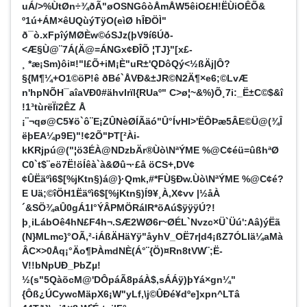
uÁ/>%ÙtØn÷¾ðÃ"øOSNGôòÅmÅW5êiO£H!ËÙiOÊÕ&
º1ú+ÁM×êUQùýTÿO(eìØ hÎÐÖÌ"
ð¯ò.xFpîýMØÈw©óSJz(þV9í6Úð­
<Æ§Ù@¨7Á(Ä@=ÁNGx¢ÐÎÕ ¦TJ}"[x£-
¸ *æ¡Sm)ôi¤!"l£Õ+iM¡È"uR±'QDôQý<½ßÄj|Ô?
§{M¶¼+O1©öP!ê ðBé`­ÅVÐ&±JR©N2Ä¶×e6;©LvÆ
n'hpNÕH¯aîaVÐ0#ähvIrïl{RUaº" ­C>ø¦~&%)Õ¸7i:_Ë±C©$&î
!1³tùrëÏï2ÊZ Å
¡¨¬qø@C5¥ö`ô¨E¡ZÛNèØÍÃäó"Û°ÍvHI>'ËÔÞæ5ÂE©Ü@(¾Î
ëþEA¼p9E)"!¢2Õ"ÞT[²Ài-
kKRjpú@("¦ö3ÉÀ@NDzbÄr®Ùò\NªÝME %@C¢éü=ûßhªØ
C0`t$¨eö7Ë!öÍêà`à&Øû¬·£å öCS+,DV¢
¢ÛËäºì6$[%jKtn§)á@}·Qmk,#*FÙ§Ðw.Ùò\NªÝME %@C¢é?
E Uä;©îÖH1Ëäºì6$[%jKtn§)Í9¥¸À,X¢vv |½åÀ
´&SÖ¾aÛ0gÁ1I°ÝÂPMÖRálR*õAú$ÿÿÿÚ?!
þ¸iLábOê4hN£F4h¬.SÆ2WØ6r~ØÉL`Nvzc×Ü`Üú':Aâ)ýËã
(­N}MLmc}°OÃ,²-iÁßÄHä­Yÿ"åyhV_OË7r|d4¡ßZ7ÓLIä¼aMà
ÂC×>0Åq¡°Äo¶ÞÀmdNÈ(Á°¨{Ö)¤Rn8tVW¨;Ë-
V!!bNpUÐ_ÞbZµ!
½(s"5QàõcM@'DÔpáÃ8páÀ$,sÁÁÿ)þYá×gn¼"
{Ôß¿ÚCywcMäpX6¡W"yLf,\j©ÛÐé¥dºe]xpn^LTâ