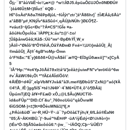
Õj¡·¯8"åùVãË¬ìc¼æ×@ ^w½ÍØJ5.êpüaÔ£UJÓn0NÐÐÚ#
´(éá46Û±M<}5Îu±´ ¢QÐ ­
Hî"ôsÀd*Aða7HêÞp8jùL~fùÎýt"ztr¨¦é²Å8ßhr]` ±ÏÆÁâ¡6Åùº
a°åBB°µ#¸KNýÏv*&äSûó<¸qÂÚjbNÙh·]Ø£Ó¶Z-
×váut3~IjGc<Ðc°?Á¤CS"!GÎe ¤a­
åõúHcÔpcÌòa¯lÀPP(;k:áuº±@'-±o/
¦ÛâþårwGèã;Kå$-:Úò"mr²·ÐpÐhÝÎ¸W¸v
)ÂöÌ¬"ØkÌô³8ºÕYIê\À,ÓåÝAÐmÐ Fnë+¾U©{måôÛ|_Ã|
®måôÛ|_Ã|®`4gBºroMp·Ómn
ò¹F%$x:"E`y}6ßðß+Û@vÀ$èî¯æYQ~EÍ3gÚðæxö]"¹x[CyÀ
5
´lÂ^Hp:'^¤c¢YpJõÅê7ðxI±á²ä'}cêà±ýuiwFN"vªørö¢ìô^6w
#v`ÂäW©9è¡Ö\ *"fÄ£éÅÏdíÖôV:
¢ÅIÊÐ÷d4Û¨¸eîpVbMYJvà&"à3\.me#ï§ÐbûS"ZxN@"aó(¥À
©4'!Å_/Ê·]gg5íS`×té½N4Þ`·4`M6×ÙT4¸ô°ò¶ÐÂã|
ÛpúmTjEQ åf¥+F£æD xÔ,¡@L$Ãu}NUCTì0­
ìd&oFÛp"°DlD.Cf¨&u³¸760ncUòü"qåÖvrøM
6ìGSOM-)=±¦9t×8ÕècMNã1|ªl[,¤
¿ÞÁùi&üØ¯m~R¸HÜ~Ý~.ü¯?pOõà£Týh¡¥¸6fLâó®ÈaN¢
°05;Ä~ÀK¤IBÙ.´|¹·9ué"%È¤#P ·üA¹íýÉdý<Ø½h¥ò=}=
(\ÉoªÓ-S§Ã5ûøâcôóû6:*-ÿw_¯~íÁÓQ;Cþ~'ùÜÉï?