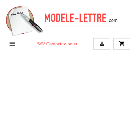


shopping_cart
SAV
Contactez-nous