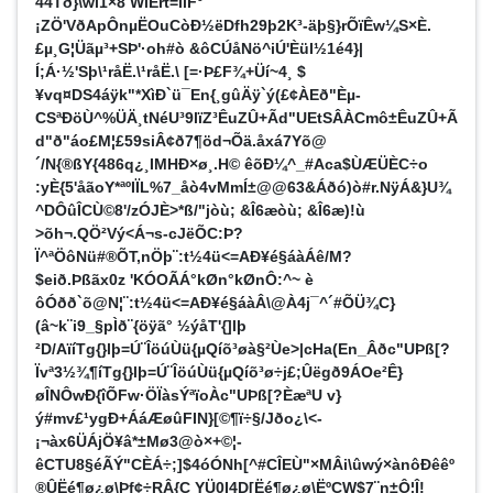
44Tð}\wi1×8 WîÉrt=ilF°
¡ZÖ'VðApÔnµËOuCòÐ½ëDfh29þ2K³-äþ§}rÕïÊw¼S×È.
£µ¸G¦Üãµ³+SÞ'·oh#ò &ôCÚåNö^iÚ'ÈüI½1é4}|
Í;Á·½'Sþ\¹råË.\¹råË.\ [=·Þ£F¾+Üí~4¸ $
¥vq¤DS4áÿk"*XìÐ`ü¯En{¸gûÄÿ`ý(£¢ÀEð"Èµ­
CSªÐöÙ^%ÜÄ¸tNéU³9lïZ³ÊuZÛ+Ãd"UEtSÂÀCmô±ÊuZÛ+Ã
d"ð"áo£M¦£59siÂ¢ð7¶öd¬Õä.åxá7Yõ@
´/N{®ßY{486q¿¸IMHÐ×ø¸.H© êõÐ¼^_#Aca$ÙÆÜÈC÷o
:yÈ{5'åãoY*ªºIÏL%7_åò4vMmÍ±@@63&Áðó)ò#r.NÿÁ&}U¾
^DÔûÎCÙ©8'/zÓJÈ>*ß/"jòù; &Î6æòù; &Î6æ)!ù
>õh¬.QÖ²Vý<Á¬s-cJëÕC:Þ?
Ï^ªÖôNü#®ÕT,nÖþ¨:t½4ü<=AÐ¥é§áàÁê/M?
$eið.Þßãx0z 'KÓOÃÁ°kØn°kØnÔ:^~ è
ôÓðð`õ@N¦¨:t½4ü<=AÐ¥é§áàÂ\@À4j¯^´#ÕÜ¾C}
(â~k¨i9_§pÌð¨{öÿã° ½ýåT'{]lþ
²D/AïíTg{}lþ=Ú¨ÎöúÙü{µQíõ³øà§²Ùe>|cHa(En_Âðc"UÞß[?
Ïvª3½¾¶íTg{}lþ=Ú¨ÎöúÙü{µQíõ³ø÷j£;Ûëgð9ÁOe²Ê}
øÎNÔwÐ{îÕFw·ÖÏàsÝªïo­Àc"UÞß[?ÈæªU v}
ý#mv£¹ygÐ+ÁáÆøûFIN}[©¶ï÷§/Jðo¿\<­
¡¬àx6ÜÁjÖ¥â*±Mø3@ò×+©¦-
êCTU8§éÃÝ"CÈÁ÷;]$4óÓNh[^#CÎEÙ"×MÂi\ûwý×ànôÐêêº
®ÛËé¶ø¿ø\Þf¢÷RÂ{C YÜ0I4D[Ëé¶ø¿ø\ËºCW$7¨n±Ô¦Î!