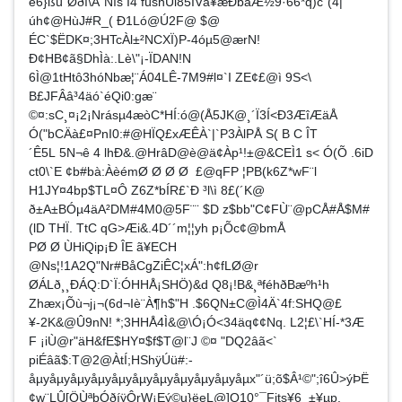
ê6}ßù"Øðï\Â"Nîs Ï4 fûsnUi85ÍVå¥æÐbäÆ½9·66*q)c`(4|
úh¢@HùJ#R_( Ð1Ló@Ú2F@ $@
ÉC`$ËDK¤;3HTcÀl±²NCXÏ)P-4óµ5@ærN!
Ð¢HB¢ã§DhÌà:.Lè\"¡-ÏDAN!N
6Ì@1tHtô3hóNbæ¦¨Á04LÊ-7M9#l¤`I ZE¢£@ì 9S<\
B£JFÂâ³4äó`éQi0:gæ¨
©¤:sC¸¤¡2¡Nrásµ4æòC*HÍ:ó@(Å5JK@¸´Ï3Í<Ð3ÆîÆäÅ
Ó("bCÄà£¤PnI0:#@HÏQ£xÆÊÀ`|`P3ÀlPÅ S( B C ÎT
´Ê5L 5N¬ê 4 lhÐ&.@HrâD@è@ä¢Àp¹!±@&CEÌ1 s< Ó(Õ .6iD
ct0\`E ¢b#bà:ÀèémØ Ø Ø Ø £@qFP ¦PB(k6Z*wF¨l
H1JY¤4bp$TL¤Ô Z6Z*bÍR£`Ð ³l\ì 8£(´K@
ð±A±BÓµ4äA²DM#4M0@5F¨¨ $D z$bb"C¢FÙ¨@pCÅ#Å$M#
(lD THÏ. TtC qG>Æi&.4D´´m¦¦yh p¡Õc¢@bmÅ
PØ Ø ÙHiQip¡Ð ÎE ã¥ECH
@Ns¦!1A2Q"Nr#BåCgZiÊC¦xÁ":h¢fLØ@r
ØÁLð¸¸ÐÁQ:D`Ï:ÓHHÅ¡SHÖ)&d Q8¡!B&¸ªféhðBæºh¹h
Zhæx¡Õù¬j¡¬(6d¬Iè¨À¶h$"H .$6QN±C@Ì4Ä`4f:SHQ@£
¥-2K&@Û9nN! *;3HHÅ4Ì&@\Ó¡Ó<3­4äq¢¢Nq. L2¦£\`HÍ-*3Æ
F ¡iÙ@r"äH&fE$HY¤$f$T@l¨J ©¤ "DQ2âã<`
piÉâã$:T@2@ÀtÍ;HShÿÚü#:-
åµyåµyåµyåµyåµyåµyåµyåµyåµyåµyåµx"´ü;õ$Â¹©";î6Û>ýÞË
¢w¨LÛ[ÖÙªþÓðíÿÔrW¡Eý©u}ëeL@]Q10°¯Fjts¥6_±¥µp.