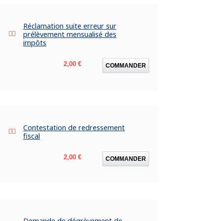
Réclamation suite erreur sur
prélèvement mensualisé des
impôts
Prix
2,00 €
COMMANDER
Contestation de redressement
fiscal
Prix
2,00 €
COMMANDER
Demande de dégrèvement de