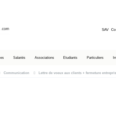
SAV
Co
ses
Salariés
Associations
Etudiants
Particuliers
I
Communication
Lettre de voeux aux clients + fermeture entrepri