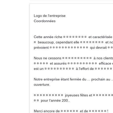
Logo de l'entreprise
Coordonnées
Cette année riche ¤ ¤ ¤ ¤ ¤ ¤ ¤ ¤ et caractérisée
¤ beaucoup, cependant elle ¤ ¤ ¤ ¤ ¤ ¤ ¤ ¤ et n
prévoient ¤ ¤ ¤ ¤ ¤ ¤ ¤ ¤ ¤ ¤ ¤ ¤ ¤ qui devrait ¤ ¤
Nous ne cessons ¤ ¤ ¤ ¤ ¤ ¤ ¤ ¤ ¤ ¤ à nos clients
¤ ¤ ¤ ¤ ¤ et assurés ¤ ¤ ¤ ¤ ¤ ¤ ¤ ¤ ¤ ¤ efficace e
est un ¤ ¤ ¤ ¤ ¤ ¤ ¤ ¤ ¤ ¤ à l'effort de ¤ ¤ ¤ ¤ ¤ ¤
Notre entreprise étant fermée du ... prochain au ..
ouverture.
¤ ¤ ¤ ¤ ¤ ¤ ¤ ¤ ¤ ¤ joyeuses fêtes et ¤ ¤ ¤ ¤ ¤ ¤
¤ ¤ pour l'année 200..
Merci encore de ¤ ¤ ¤ ¤ ¤ ¤ et de ¤ ¤ ¤ ¤ ¤ ¤ !