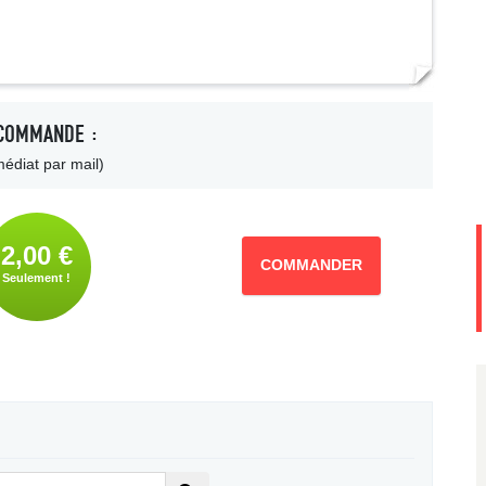
COMMANDE :
édiat par mail)
2,00 €
COMMANDER
Seulement !