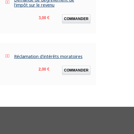
l'impôt sur le revenu
Prix
3,00 €
COMMANDER
Réclamation d'intérêts moratoires
Prix
2,00 €
COMMANDER