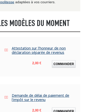
politesse
adaptées à vos courriers.
LES MODÈLES DU MOMENT
Attestation sur l'honneur de non
déclaration séparée de revenus
Prix
2,00 €
COMMANDER
Demande de délai de paiement de
l'impôt sur le revenu
Prix
2,00 €
COMMANDER