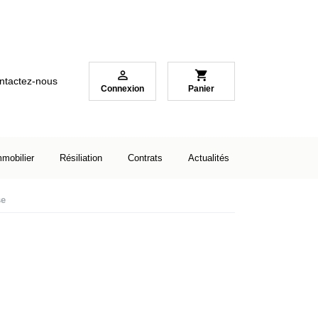

shopping_cart
ntactez-nous
Connexion
Panier
mmobilier
Résiliation
Contrats
Actualités
se