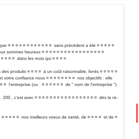
 par ¤ ¤ ¤ ¤ ¤ ¤ ¤ ¤ ¤ ¤ ¤ ¤ sans précédent a été ¤ ¤ ¤ ¤ ¤
ous sommes heureux ¤ ¤ ¤ ¤ ¤ ¤ ¤ ¤ ¤ ¤ ¤ ¤ ¤ ¤ ¤ ¤ ¤
 ¤ ¤ ¤ ¤ dans les mois qui ¤ ¤ ¤ ¤ .
 des produits ¤ ¤ ¤ ¤ à un coût raisonnable, livrés ¤ ¤ ¤ ¤ ¤
t votre confiance nous ¤ ¤ ¤ ¤ ¤ ¤ ¤ ¤ nos objectifs : elle
 ¤ ¤ l'entreprise (ou : ¤ ¤ ¤ ¤ ¤ ¤ de " nom de l'entreprise ").
. 200., c'est avec ¤ ¤ ¤ ¤ ¤ ¤ ¤ ¤ ¤ ¤ ¤ ¤ ¤ ¤ ¤ ¤ ¤ dès la ré-
 ¤ ¤ ¤ ¤ ¤ ¤ nos meilleurs voeux de santé, de ¤ ¤ ¤ ¤ et de ¤