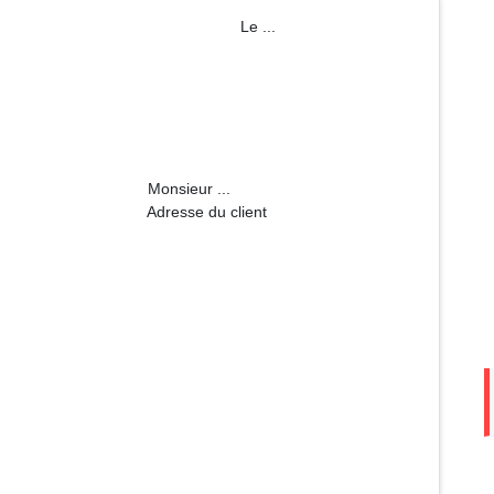
m Le ...
r ...
u client