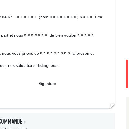
ture N°... ¤ ¤ ¤ ¤ ¤ ¤ (nom ¤ ¤ ¤ ¤ ¤ ¤ ¤ ¤ ) n'a ¤ ¤ à ce
 part et nous ¤ ¤ ¤ ¤ ¤ ¤ ¤ de bien vouloir ¤ ¤ ¤ ¤ ¤
, nous vous prions de ¤ ¤ ¤ ¤ ¤ ¤ ¤ ¤ ¤ la présente.
eur, nos salutations distinguées.
ture
COMMANDE :