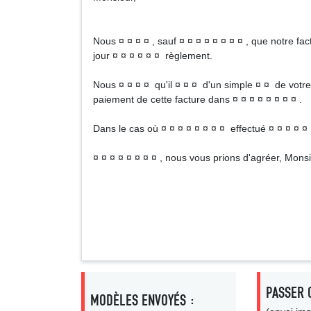
Nous ¤ ¤ ¤ ¤ , sauf ¤ ¤ ¤ ¤ ¤ ¤ ¤ ¤ , que notre fac
jour ¤ ¤ ¤ ¤ ¤ ¤ règlement.
Nous ¤ ¤ ¤ ¤ qu'il ¤ ¤ ¤ d'un simple ¤ ¤ de votre
paiement de cette facture dans ¤ ¤ ¤ ¤ ¤ ¤ ¤ ¤ .
Dans le cas où ¤ ¤ ¤ ¤ ¤ ¤ ¤ ¤ effectué ¤ ¤ ¤ ¤ ¤ 
¤ ¤ ¤ ¤ ¤ ¤ ¤ ¤ , nous vous prions d'agréer, Monsi
Signa
PASSER 
MODÈLES ENVOYÉS :