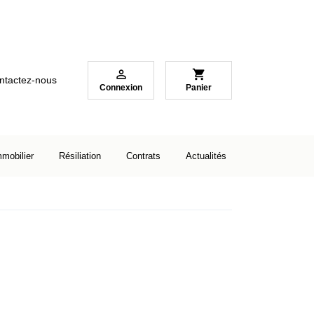

shopping_cart
ntactez-nous
Connexion
Panier
mmobilier
Résiliation
Contrats
Actualités