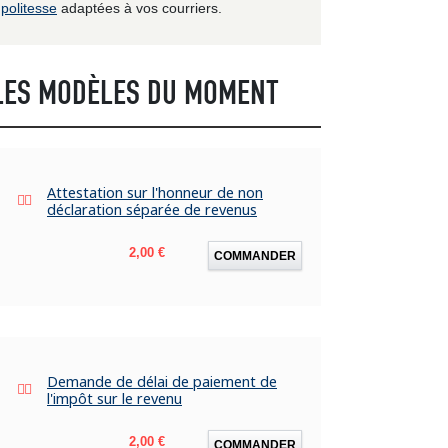
politesse
adaptées à vos courriers.
LES MODÈLES DU MOMENT
Attestation sur l'honneur de non
déclaration séparée de revenus
Prix
2,00 €
COMMANDER
Demande de délai de paiement de
l'impôt sur le revenu
Prix
2,00 €
COMMANDER