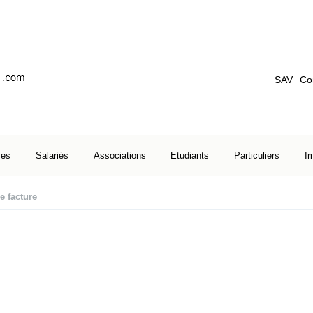
SAV
Co
ses
Salariés
Associations
Etudiants
Particuliers
I
e facture