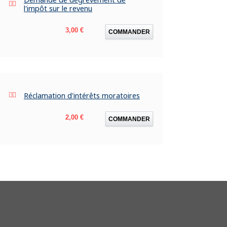
l'impôt sur le revenu
Prix
3,00 €
COMMANDER
Réclamation d'intérêts moratoires
Prix
2,00 €
COMMANDER