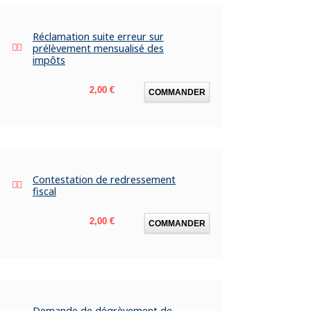
Réclamation suite erreur sur
prélèvement mensualisé des
impôts
Prix
2,00 €
COMMANDER
Contestation de redressement
fiscal
Prix
2,00 €
COMMANDER
Demande de dégrèvement de