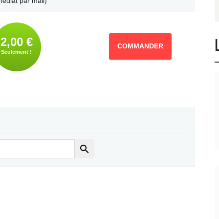
édiat par mail)
2,00 €
COMMANDER
Seulement !
