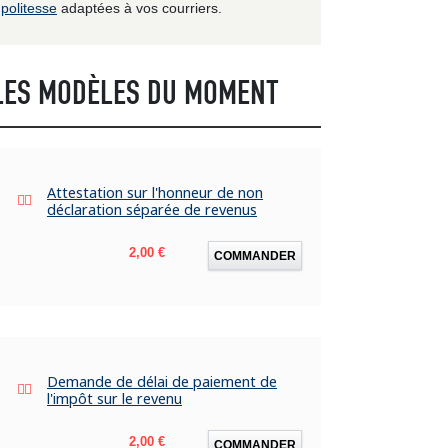
politesse
adaptées à vos courriers.
LES MODÈLES DU MOMENT
Attestation sur l'honneur de non
déclaration séparée de revenus
Prix
2,00 €
COMMANDER
Demande de délai de paiement de
l'impôt sur le revenu
Prix
2,00 €
COMMANDER