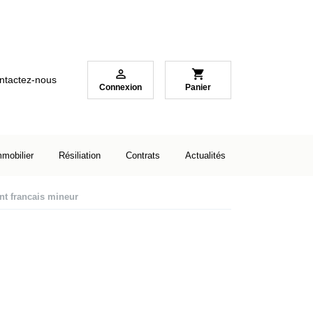

shopping_cart
ntactez-nous
Connexion
Panier
mmobilier
Résiliation
Contrats
Actualités
nt francais mineur