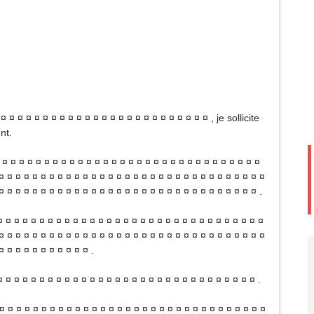
¤ ¤ ¤ ¤ ¤ ¤ ¤ ¤ ¤ ¤ ¤ ¤ ¤ ¤ ¤ ¤ ¤ ¤ ¤ ¤ ¤ ¤ ¤ ¤ , je sollicite
nt.
 ¤ ¤ ¤ ¤ ¤ ¤ ¤ ¤ ¤ ¤ ¤ ¤ ¤ ¤ ¤ ¤ ¤ ¤ ¤ ¤ ¤ ¤ ¤ ¤ ¤ ¤ ¤ ¤ ¤ ¤ ¤
¤ ¤ ¤ ¤ ¤ ¤ ¤ ¤ ¤ ¤ ¤ ¤ ¤ ¤ ¤ ¤ ¤ ¤ ¤ ¤ ¤ ¤ ¤ ¤ ¤ ¤ ¤ ¤ ¤ ¤ ¤ ¤
¤ ¤ ¤ ¤ ¤ ¤ ¤ ¤ ¤ ¤ ¤ ¤ ¤ ¤ ¤ ¤ ¤ ¤ ¤ ¤ ¤ ¤ ¤ ¤ ¤ ¤ ¤ ¤ ¤ ¤ ¤ .
¤ ¤ ¤ ¤ ¤ ¤ ¤ ¤ ¤ ¤ ¤ ¤ ¤ ¤ ¤ ¤ ¤ ¤ ¤ ¤ ¤ ¤ ¤ ¤ ¤ ¤ ¤ ¤ ¤ ¤ ¤ ¤
¤ ¤ ¤ ¤ ¤ ¤ ¤ ¤ ¤ ¤ ¤ ¤ ¤ ¤ ¤ ¤ ¤ ¤ ¤ ¤ ¤ ¤ ¤ ¤ ¤ ¤ ¤ ¤ ¤ ¤ ¤ ¤
¤ ¤ ¤ ¤ ¤ ¤ ¤ ¤ ¤ ¤ ¤ .
 ¤ ¤ ¤ ¤ ¤ ¤ ¤ ¤ ¤ ¤ ¤ ¤ ¤ ¤ ¤ ¤ ¤ ¤ ¤ ¤ ¤ ¤ ¤ ¤ ¤ ¤ ¤ ¤ ¤ ¤ .
 ¤ ¤ ¤ ¤ ¤ ¤ ¤ ¤ ¤ ¤ ¤ ¤ ¤ ¤ ¤ ¤ ¤ ¤ ¤ ¤ ¤ ¤ ¤ ¤ ¤ ¤ ¤ ¤ ¤ ¤ ¤