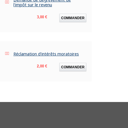
l'impôt sur le revenu
Prix
3,00 €
COMMANDER
Réclamation d'intérêts moratoires
Prix
2,00 €
COMMANDER