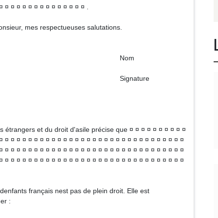
¤ ¤ ¤ ¤ ¤ ¤ ¤ ¤ ¤ ¤ ¤ ¤ ¤ ¤ ¤ .
Monsieur, mes respectueuses salutations.
om
ature
s étrangers et du droit d'asile précise que ¤ ¤ ¤ ¤ ¤ ¤ ¤ ¤ ¤ ¤
¤ ¤ ¤ ¤ ¤ ¤ ¤ ¤ ¤ ¤ ¤ ¤ ¤ ¤ ¤ ¤ ¤ ¤ ¤ ¤ ¤ ¤ ¤ ¤ ¤ ¤ ¤ ¤ ¤ ¤ ¤ ¤
¤ ¤ ¤ ¤ ¤ ¤ ¤ ¤ ¤ ¤ ¤ ¤ ¤ ¤ ¤ ¤ ¤ ¤ ¤ ¤ ¤ ¤ ¤ ¤ ¤ ¤ ¤ ¤ ¤ ¤ ¤ ¤
¤ ¤ ¤ ¤ ¤ ¤ ¤ ¤ ¤ ¤ ¤ ¤ ¤ ¤ ¤ ¤ ¤ ¤ ¤ ¤ ¤ ¤ ¤ ¤ ¤ ¤ ¤ ¤ ¤ ¤ ¤ ¤
enfants français nest pas de plein droit. Elle est
er :