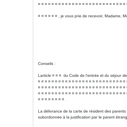
¤ ¤ ¤ ¤ ¤ ¤ ¤ ¤ ¤ ¤ ¤ ¤ ¤ ¤ ¤ ¤ ¤ ¤ ¤ ¤ ¤ ¤ ¤ ¤ ¤ ¤ 
¤ ¤ ¤ ¤ ¤ ¤ , je vous prie de recevoir, Madame, 
N
Sign
Conseils :
Larticle ¤ ¤ ¤ du Code de l'entrée et du séjour de
¤ ¤ ¤ ¤ ¤ ¤ ¤ ¤ ¤ ¤ ¤ ¤ ¤ ¤ ¤ ¤ ¤ ¤ ¤ ¤ ¤ ¤ ¤ ¤ ¤ ¤ 
¤ ¤ ¤ ¤ ¤ ¤ ¤ ¤ ¤ ¤ ¤ ¤ ¤ ¤ ¤ ¤ ¤ ¤ ¤ ¤ ¤ ¤ ¤ ¤ ¤ ¤ 
¤ ¤ ¤ ¤ ¤ ¤ ¤ ¤ ¤ ¤ ¤ ¤ ¤ ¤ ¤ ¤ ¤ ¤ ¤ ¤ ¤ ¤ ¤ ¤ ¤ ¤ 
¤ ¤ ¤ ¤ ¤ ¤ ¤ ¤ .
La délivrance de la carte de résident des parents d
subordonnée à la justification par le parent étrang