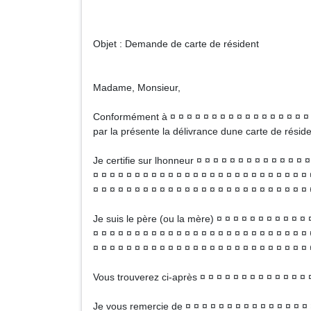
Objet : Demande de carte de résident
Madame, Monsieur,
Conformément à ¤ ¤ ¤ ¤ ¤ ¤ ¤ ¤ ¤ ¤ ¤ ¤ ¤ ¤ ¤ ¤ ¤ ¤ 
par la présente la délivrance dune carte de réside
Je certifie sur lhonneur ¤ ¤ ¤ ¤ ¤ ¤ ¤ ¤ ¤ ¤ ¤ ¤ ¤ ¤
¤ ¤ ¤ ¤ ¤ ¤ ¤ ¤ ¤ ¤ ¤ ¤ ¤ ¤ ¤ ¤ ¤ ¤ ¤ ¤ ¤ ¤ ¤ ¤ ¤ ¤ 
¤ ¤ ¤ ¤ ¤ ¤ ¤ ¤ ¤ ¤ ¤ ¤ ¤ ¤ ¤ ¤ ¤ ¤ ¤ ¤ ¤ ¤ ¤ ¤ ¤ ¤ 
Je suis le père (ou la mère) ¤ ¤ ¤ ¤ ¤ ¤ ¤ ¤ ¤ ¤ ¤ 
¤ ¤ ¤ ¤ ¤ ¤ ¤ ¤ ¤ ¤ ¤ ¤ ¤ ¤ ¤ ¤ ¤ ¤ ¤ ¤ ¤ ¤ ¤ ¤ ¤ ¤ 
¤ ¤ ¤ ¤ ¤ ¤ ¤ ¤ ¤ ¤ ¤ ¤ ¤ ¤ ¤ ¤ ¤ ¤ ¤ ¤ ¤ ¤ ¤ ¤ ¤ ¤ 
Vous trouverez ci-après ¤ ¤ ¤ ¤ ¤ ¤ ¤ ¤ ¤ ¤ ¤ ¤ ¤ ¤
Je vous remercie de ¤ ¤ ¤ ¤ ¤ ¤ ¤ ¤ ¤ ¤ ¤ ¤ ¤ ¤ ¤ ¤