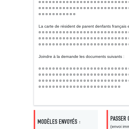
¤ ¤ ¤ ¤ ¤ ¤ ¤ ¤ ¤ ¤ ¤ ¤ ¤ ¤ ¤ ¤ ¤ ¤ ¤ ¤ ¤ ¤ ¤ ¤ ¤ ¤ 
¤ ¤ ¤ ¤ ¤ ¤ ¤ ¤ ¤ ¤ ¤ ¤ ¤ ¤ ¤ ¤ ¤ ¤ ¤ ¤ ¤ ¤ ¤ ¤ ¤ ¤ 
¤ ¤ ¤ ¤ ¤ ¤ ¤ ¤ ¤ ¤ ¤
La carte de résident de parent denfants français e
¤ ¤ ¤ ¤ ¤ ¤ ¤ ¤ ¤ ¤ ¤ ¤ ¤ ¤ ¤ ¤ ¤ ¤ ¤ ¤ ¤ ¤ ¤ ¤ ¤ ¤ 
¤ ¤ ¤ ¤ ¤ ¤ ¤ ¤ ¤ ¤ ¤ ¤ ¤ ¤ ¤ ¤ ¤ ¤ ¤ ¤ ¤ ¤ ¤ ¤ ¤ ¤ 
¤ ¤ ¤ ¤ ¤ ¤ ¤ ¤ ¤ ¤ ¤ ¤ ¤ ¤ ¤ ¤ ¤ ¤ ¤ ¤ ¤ ¤ ¤ ¤ ¤ ¤ 
Joindre à la demande les documents suivants :
¤ ¤ ¤ ¤ ¤ ¤ ¤ ¤ ¤ ¤ ¤ ¤ ¤ ¤ ¤ ¤ ¤ ¤ ¤ ¤ ¤ ¤ ¤ ¤ ¤ ¤ 
¤ ¤ ¤ ¤ ¤ ¤ ¤ ¤ ¤ ¤ ¤ ¤ ¤ ¤ ¤ ¤ ¤ ¤ ¤ ¤ ¤ ¤ ¤ ¤ ¤ ¤ 
¤ ¤ ¤ ¤ ¤ ¤ ¤ ¤ ¤ ¤ ¤ ¤ ¤ ¤ ¤ ¤ ¤ ¤ ¤ ¤ ¤ ¤ ¤ ¤ ¤ ¤ 
¤ ¤ ¤ ¤ ¤ ¤ ¤ ¤ ¤ ¤ ¤ ¤ ¤ ¤ ¤ ¤ ¤ ¤ ¤ ¤ ¤ ¤ ¤ ¤
PASSER 
MODÈLES ENVOYÉS :
(envoi imm