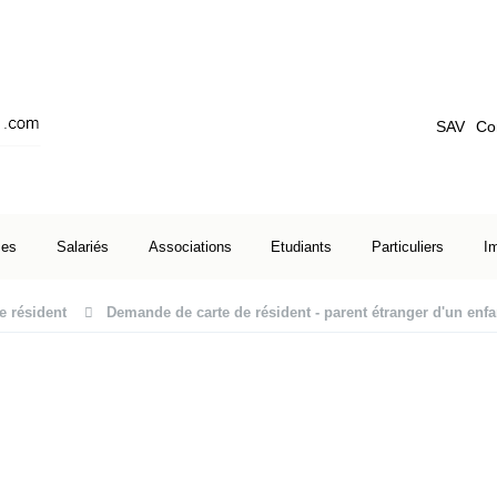
SAV
Co
ses
Salariés
Associations
Etudiants
Particuliers
I
e résident
Demande de carte de résident - parent étranger d'un enfa