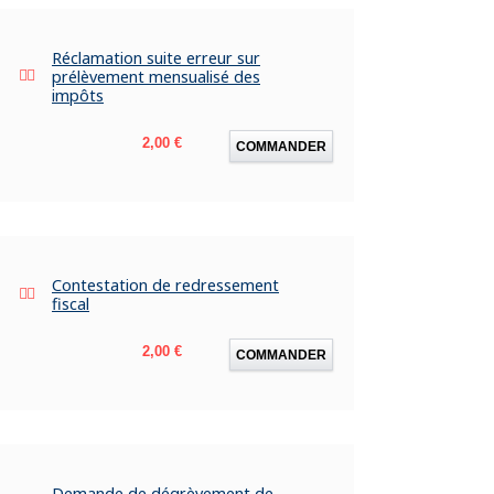
Réclamation suite erreur sur
prélèvement mensualisé des
impôts
Prix
2,00 €
COMMANDER
Contestation de redressement
fiscal
Prix
2,00 €
COMMANDER
Demande de dégrèvement de