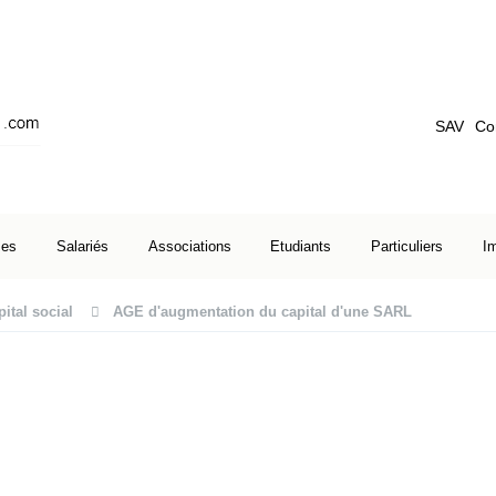
SAV
Co
ses
Salariés
Associations
Etudiants
Particuliers
I
ital social
AGE d'augmentation du capital d'une SARL