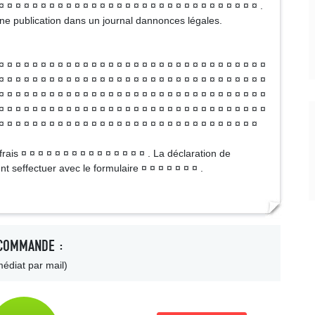
¤ ¤ ¤ ¤ ¤ ¤ ¤ ¤ ¤ ¤ ¤ ¤ ¤ ¤ ¤ ¤ ¤ ¤ ¤ ¤ ¤ ¤ ¤ ¤ ¤ ¤ ¤ ¤ ¤ ¤ ¤ .
 dune publication dans un journal dannonces légales.
¤ ¤ ¤ ¤ ¤ ¤ ¤ ¤ ¤ ¤ ¤ ¤ ¤ ¤ ¤ ¤ ¤ ¤ ¤ ¤ ¤ ¤ ¤ ¤ ¤ ¤ ¤ ¤ ¤ ¤ ¤ ¤
¤ ¤ ¤ ¤ ¤ ¤ ¤ ¤ ¤ ¤ ¤ ¤ ¤ ¤ ¤ ¤ ¤ ¤ ¤ ¤ ¤ ¤ ¤ ¤ ¤ ¤ ¤ ¤ ¤ ¤ ¤ ¤
¤ ¤ ¤ ¤ ¤ ¤ ¤ ¤ ¤ ¤ ¤ ¤ ¤ ¤ ¤ ¤ ¤ ¤ ¤ ¤ ¤ ¤ ¤ ¤ ¤ ¤ ¤ ¤ ¤ ¤ ¤ ¤
¤ ¤ ¤ ¤ ¤ ¤ ¤ ¤ ¤ ¤ ¤ ¤ ¤ ¤ ¤ ¤ ¤ ¤ ¤ ¤ ¤ ¤ ¤ ¤ ¤ ¤ ¤ ¤ ¤ ¤ ¤ ¤
¤ ¤ ¤ ¤ ¤ ¤ ¤ ¤ ¤ ¤ ¤ ¤ ¤ ¤ ¤ ¤ ¤ ¤ ¤ ¤ ¤ ¤ ¤ ¤ ¤ ¤ ¤ ¤ ¤ ¤ ¤
rais ¤ ¤ ¤ ¤ ¤ ¤ ¤ ¤ ¤ ¤ ¤ ¤ ¤ ¤ ¤ . La déclaration de
 seffectuer avec le formulaire ¤ ¤ ¤ ¤ ¤ ¤ ¤ .
COMMANDE :
édiat par mail)