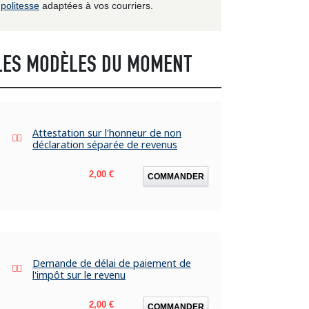
politesse
adaptées à vos courriers.
LES MODÈLES DU MOMENT
Attestation sur l'honneur de non
déclaration séparée de revenus
Prix
2,00 €
COMMANDER
Demande de délai de paiement de
l'impôt sur le revenu
Prix
2,00 €
COMMANDER