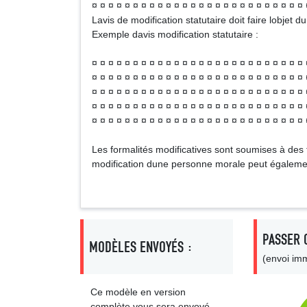
¤ ¤ ¤ ¤ ¤ ¤ ¤ ¤ ¤ ¤ ¤ ¤ ¤ ¤ ¤ ¤ ¤ ¤ ¤ ¤ ¤ ¤ ¤ ¤ ¤ ¤ 
Lavis de modification statutaire doit faire lobjet
Exemple davis modification statutaire :
¤ ¤ ¤ ¤ ¤ ¤ ¤ ¤ ¤ ¤ ¤ ¤ ¤ ¤ ¤ ¤ ¤ ¤ ¤ ¤ ¤ ¤ ¤ ¤ ¤ ¤ 
¤ ¤ ¤ ¤ ¤ ¤ ¤ ¤ ¤ ¤ ¤ ¤ ¤ ¤ ¤ ¤ ¤ ¤ ¤ ¤ ¤ ¤ ¤ ¤ ¤ ¤ 
¤ ¤ ¤ ¤ ¤ ¤ ¤ ¤ ¤ ¤ ¤ ¤ ¤ ¤ ¤ ¤ ¤ ¤ ¤ ¤ ¤ ¤ ¤ ¤ ¤ ¤ 
¤ ¤ ¤ ¤ ¤ ¤ ¤ ¤ ¤ ¤ ¤ ¤ ¤ ¤ ¤ ¤ ¤ ¤ ¤ ¤ ¤ ¤ ¤ ¤ ¤ ¤ 
¤ ¤ ¤ ¤ ¤ ¤ ¤ ¤ ¤ ¤ ¤ ¤ ¤ ¤ ¤ ¤ ¤ ¤ ¤ ¤ ¤ ¤ ¤ ¤ ¤ ¤ 
Les formalités modificatives sont soumises à des f
modification dune personne morale peut également
PASSER 
MODÈLES ENVOYÉS :
(envoi imm
Ce modèle en version
complète vous sera envoyé