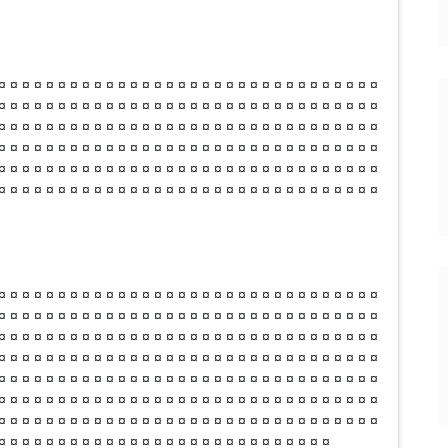
¤ ¤ ¤ ¤ ¤ ¤ ¤ ¤ ¤ ¤ ¤ ¤ ¤ ¤ ¤ ¤ ¤ ¤ ¤ ¤ ¤ ¤ ¤ ¤ ¤ ¤ ¤ ¤ ¤ ¤ ¤ ¤
¤ ¤ ¤ ¤ ¤ ¤ ¤ ¤ ¤ ¤ ¤ ¤ ¤ ¤ ¤ ¤ ¤ ¤ ¤ ¤ ¤ ¤ ¤ ¤ ¤ ¤ ¤ ¤ ¤ ¤ ¤ ¤
¤ ¤ ¤ ¤ ¤ ¤ ¤ ¤ ¤ ¤ ¤ ¤ ¤ ¤ ¤ ¤ ¤ ¤ ¤ ¤ ¤ ¤ ¤ ¤ ¤ ¤ ¤ ¤ ¤ ¤ ¤ ¤
¤ ¤ ¤ ¤ ¤ ¤ ¤ ¤ ¤ ¤ ¤ ¤ ¤ ¤ ¤ ¤ ¤ ¤ ¤ ¤ ¤ ¤ ¤ ¤ ¤ ¤ ¤ ¤ ¤ ¤ ¤ ¤
¤ ¤ ¤ ¤ ¤ ¤ ¤ ¤ ¤ ¤ ¤ ¤ ¤ ¤ ¤ ¤ ¤ ¤ ¤ ¤ ¤ ¤ ¤ ¤ ¤ ¤ ¤ ¤ ¤ ¤ ¤ ¤
¤ ¤ ¤ ¤ ¤ ¤ ¤ ¤ ¤ ¤ ¤ ¤ ¤ ¤ ¤ ¤ ¤ ¤ ¤ ¤ ¤ ¤ ¤ ¤ ¤ ¤ ¤ ¤ ¤ ¤ ¤ ¤
¤ ¤ ¤ ¤ ¤ ¤ ¤ ¤ ¤ ¤ ¤ ¤ ¤ ¤ ¤ ¤ ¤ ¤ ¤ ¤ ¤ ¤ ¤ ¤ ¤ ¤ ¤ ¤ ¤ ¤ ¤ ¤
¤ ¤ ¤ ¤ ¤ ¤ ¤ ¤ ¤ ¤ ¤ ¤ ¤ ¤ ¤ ¤ ¤ ¤ ¤ ¤ ¤ ¤ ¤ ¤ ¤ ¤ ¤ ¤ ¤ ¤ ¤ ¤
¤ ¤ ¤ ¤ ¤ ¤ ¤ ¤ ¤ ¤ ¤ ¤ ¤ ¤ ¤ ¤ ¤ ¤ ¤ ¤ ¤ ¤ ¤ ¤ ¤ ¤ ¤ ¤ ¤ ¤ ¤ ¤
¤ ¤ ¤ ¤ ¤ ¤ ¤ ¤ ¤ ¤ ¤ ¤ ¤ ¤ ¤ ¤ ¤ ¤ ¤ ¤ ¤ ¤ ¤ ¤ ¤ ¤ ¤ ¤ ¤ ¤ ¤ ¤
¤ ¤ ¤ ¤ ¤ ¤ ¤ ¤ ¤ ¤ ¤ ¤ ¤ ¤ ¤ ¤ ¤ ¤ ¤ ¤ ¤ ¤ ¤ ¤ ¤ ¤ ¤ ¤ ¤ ¤ ¤ ¤
¤ ¤ ¤ ¤ ¤ ¤ ¤ ¤ ¤ ¤ ¤ ¤ ¤ ¤ ¤ ¤ ¤ ¤ ¤ ¤ ¤ ¤ ¤ ¤ ¤ ¤ ¤ ¤ ¤ ¤ ¤ ¤
¤ ¤ ¤ ¤ ¤ ¤ ¤ ¤ ¤ ¤ ¤ ¤ ¤ ¤ ¤ ¤ ¤ ¤ ¤ ¤ ¤ ¤ ¤ ¤ ¤ ¤ ¤ ¤ ¤ ¤ ¤ ¤
¤ ¤ ¤ ¤ ¤ ¤ ¤ ¤ ¤ ¤ ¤ ¤ ¤ ¤ ¤ ¤ ¤ ¤ ¤ ¤ ¤ ¤ ¤ ¤ ¤ ¤ ¤ ¤