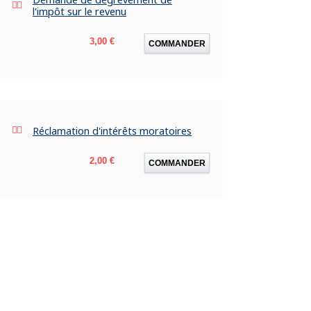
l'impôt sur le revenu
Prix
3,00 €
COMMANDER
Réclamation d'intérêts moratoires
Prix
2,00 €
COMMANDER