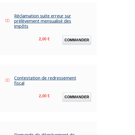
Réclamation suite erreur sur
prélèvement mensualisé des
impôts
Prix
2,00 €
COMMANDER
Contestation de redressement
fiscal
Prix
2,00 €
COMMANDER
Demande de dégrèvement de