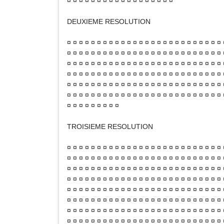
¤ ¤ ¤ ¤ ¤ ¤ ¤ ¤ ¤ ¤ ¤ ¤ ¤ ¤ ¤ ¤ ¤ ¤
DEUXIEME RESOLUTION
¤ ¤ ¤ ¤ ¤ ¤ ¤ ¤ ¤ ¤ ¤ ¤ ¤ ¤ ¤ ¤ ¤ ¤ ¤ ¤ ¤ ¤ ¤ ¤ ¤ ¤ 
¤ ¤ ¤ ¤ ¤ ¤ ¤ ¤ ¤ ¤ ¤ ¤ ¤ ¤ ¤ ¤ ¤ ¤ ¤ ¤ ¤ ¤ ¤ ¤ ¤ ¤ 
¤ ¤ ¤ ¤ ¤ ¤ ¤ ¤ ¤ ¤ ¤ ¤ ¤ ¤ ¤ ¤ ¤ ¤ ¤ ¤ ¤ ¤ ¤ ¤ ¤ ¤ 
¤ ¤ ¤ ¤ ¤ ¤ ¤ ¤ ¤ ¤ ¤ ¤ ¤ ¤ ¤ ¤ ¤ ¤ ¤ ¤ ¤ ¤ ¤ ¤ ¤ ¤ 
¤ ¤ ¤ ¤ ¤ ¤ ¤ ¤ ¤ ¤ ¤ ¤ ¤ ¤ ¤ ¤ ¤ ¤ ¤ ¤ ¤ ¤ ¤ ¤ ¤ ¤ 
¤ ¤ ¤ ¤ ¤ ¤ ¤ ¤ ¤ ¤ ¤ ¤ ¤ ¤ ¤ ¤ ¤ ¤ ¤ ¤ ¤ ¤ ¤ ¤ ¤ ¤ 
¤ ¤ ¤ ¤ ¤ ¤ ¤ ¤ ¤
TROISIEME RESOLUTION
¤ ¤ ¤ ¤ ¤ ¤ ¤ ¤ ¤ ¤ ¤ ¤ ¤ ¤ ¤ ¤ ¤ ¤ ¤ ¤ ¤ ¤ ¤ ¤ ¤ ¤ 
¤ ¤ ¤ ¤ ¤ ¤ ¤ ¤ ¤ ¤ ¤ ¤ ¤ ¤ ¤ ¤ ¤ ¤ ¤ ¤ ¤ ¤ ¤ ¤ ¤ ¤ 
¤ ¤ ¤ ¤ ¤ ¤ ¤ ¤ ¤ ¤ ¤ ¤ ¤ ¤ ¤ ¤ ¤ ¤ ¤ ¤ ¤ ¤ ¤ ¤ ¤ ¤ 
¤ ¤ ¤ ¤ ¤ ¤ ¤ ¤ ¤ ¤ ¤ ¤ ¤ ¤ ¤ ¤ ¤ ¤ ¤ ¤ ¤ ¤ ¤ ¤ ¤ ¤ 
¤ ¤ ¤ ¤ ¤ ¤ ¤ ¤ ¤ ¤ ¤ ¤ ¤ ¤ ¤ ¤ ¤ ¤ ¤ ¤ ¤ ¤ ¤ ¤ ¤ ¤ 
¤ ¤ ¤ ¤ ¤ ¤ ¤ ¤ ¤ ¤ ¤ ¤ ¤ ¤ ¤ ¤ ¤ ¤ ¤ ¤ ¤ ¤ ¤ ¤ ¤ ¤ 
¤ ¤ ¤ ¤ ¤ ¤ ¤ ¤ ¤ ¤ ¤ ¤ ¤ ¤ ¤ ¤ ¤ ¤ ¤ ¤ ¤ ¤ ¤ ¤ ¤ ¤ 
¤ ¤ ¤ ¤ ¤ ¤ ¤ ¤ ¤ ¤ ¤ ¤ ¤ ¤ ¤ ¤ ¤ ¤ ¤ ¤ ¤ ¤ ¤ ¤ ¤ ¤ 