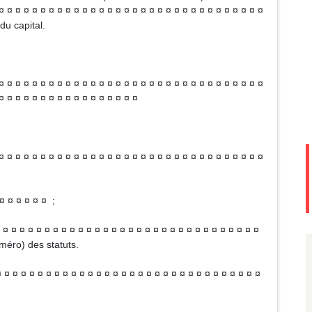
¤ ¤ ¤ ¤ ¤ ¤ ¤ ¤ ¤ ¤ ¤ ¤ ¤ ¤ ¤ ¤ ¤ ¤ ¤ ¤ ¤ ¤ ¤ ¤ ¤ ¤ ¤ ¤ ¤ ¤ ¤ ¤
du capital.
¤ ¤ ¤ ¤ ¤ ¤ ¤ ¤ ¤ ¤ ¤ ¤ ¤ ¤ ¤ ¤ ¤ ¤ ¤ ¤ ¤ ¤ ¤ ¤ ¤ ¤ ¤ ¤ ¤ ¤ ¤ ¤
¤ ¤ ¤ ¤ ¤ ¤ ¤ ¤ ¤ ¤ ¤ ¤ ¤ ¤ ¤ ¤ ¤
¤ ¤ ¤ ¤ ¤ ¤ ¤ ¤ ¤ ¤ ¤ ¤ ¤ ¤ ¤ ¤ ¤ ¤ ¤ ¤ ¤ ¤ ¤ ¤ ¤ ¤ ¤ ¤ ¤ ¤ ¤ ¤
¤ ¤ ¤ ¤ ¤ ¤ ;
¤ ¤ ¤ ¤ ¤ ¤ ¤ ¤ ¤ ¤ ¤ ¤ ¤ ¤ ¤ ¤ ¤ ¤ ¤ ¤ ¤ ¤ ¤ ¤ ¤ ¤ ¤ ¤ ¤ ¤ ¤
uméro) des statuts.
¤ ¤ ¤ ¤ ¤ ¤ ¤ ¤ ¤ ¤ ¤ ¤ ¤ ¤ ¤ ¤ ¤ ¤ ¤ ¤ ¤ ¤ ¤ ¤ ¤ ¤ ¤ ¤ ¤ ¤ ¤