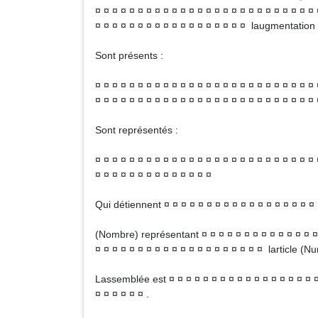
¤ ¤ ¤ ¤ ¤ ¤ ¤ ¤ ¤ ¤ ¤ ¤ ¤ ¤ ¤ ¤ ¤ ¤ ¤ ¤ ¤ ¤ ¤ ¤ ¤ ¤ 
¤ ¤ ¤ ¤ ¤ ¤ ¤ ¤ ¤ ¤ ¤ ¤ ¤ ¤ ¤ ¤ ¤ ¤ laugmentation 
Sont présents :
¤ ¤ ¤ ¤ ¤ ¤ ¤ ¤ ¤ ¤ ¤ ¤ ¤ ¤ ¤ ¤ ¤ ¤ ¤ ¤ ¤ ¤ ¤ ¤ ¤ ¤ 
¤ ¤ ¤ ¤ ¤ ¤ ¤ ¤ ¤ ¤ ¤ ¤ ¤ ¤ ¤ ¤ ¤ ¤ ¤ ¤ ¤ ¤ ¤ ¤ ¤ ¤ 
Sont représentés :
¤ ¤ ¤ ¤ ¤ ¤ ¤ ¤ ¤ ¤ ¤ ¤ ¤ ¤ ¤ ¤ ¤ ¤ ¤ ¤ ¤ ¤ ¤ ¤ ¤ ¤ 
¤ ¤ ¤ ¤ ¤ ¤ ¤ ¤ ¤ ¤ ¤ ¤ ¤ ¤
Qui détiennent ¤ ¤ ¤ ¤ ¤ ¤ ¤ ¤ ¤ ¤ ¤ ¤ ¤ ¤ ¤ ¤ ¤ ¤ 
(Nombre) représentant ¤ ¤ ¤ ¤ ¤ ¤ ¤ ¤ ¤ ¤ ¤ ¤ ¤ ¤ 
¤ ¤ ¤ ¤ ¤ ¤ ¤ ¤ ¤ ¤ ¤ ¤ ¤ ¤ ¤ ¤ ¤ ¤ ¤ ¤ larticle (N
Lassemblée est ¤ ¤ ¤ ¤ ¤ ¤ ¤ ¤ ¤ ¤ ¤ ¤ ¤ ¤ ¤ ¤ ¤ ¤ 
¤ ¤ ¤ ¤ ¤ ¤ .