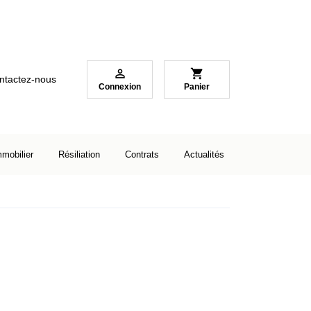

shopping_cart
ntactez-nous
Connexion
Panier
mmobilier
Résiliation
Contrats
Actualités