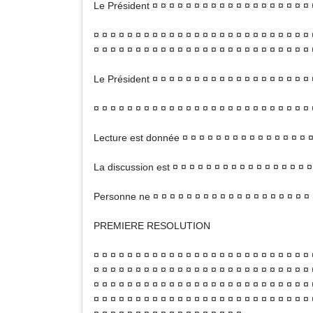
Le Président ¤ ¤ ¤ ¤ ¤ ¤ ¤ ¤ ¤ ¤ ¤ ¤ ¤ ¤ ¤ ¤ ¤ ¤ ¤ 
¤ ¤ ¤ ¤ ¤ ¤ ¤ ¤ ¤ ¤ ¤ ¤ ¤ ¤ ¤ ¤ ¤ ¤ ¤ ¤ ¤ ¤ ¤ ¤ ¤ ¤ 
¤ ¤ ¤ ¤ ¤ ¤ ¤ ¤ ¤ ¤ ¤ ¤ ¤ ¤ ¤ ¤ ¤ ¤ ¤ ¤ ¤ ¤ ¤ ¤ ¤ ¤ 
Le Président ¤ ¤ ¤ ¤ ¤ ¤ ¤ ¤ ¤ ¤ ¤ ¤ ¤ ¤ ¤ ¤ ¤ ¤ ¤ 
¤ ¤ ¤ ¤ ¤ ¤ ¤ ¤ ¤ ¤ ¤ ¤ ¤ ¤ ¤ ¤ ¤ ¤ ¤ ¤ ¤ ¤ ¤ ¤ ¤ ¤ 
Lecture est donnée ¤ ¤ ¤ ¤ ¤ ¤ ¤ ¤ ¤ ¤ ¤ ¤ ¤ ¤ ¤ ¤ 
La discussion est ¤ ¤ ¤ ¤ ¤ ¤ ¤ ¤ ¤ ¤ ¤ ¤ ¤ ¤ ¤ ¤ ¤ 
Personne ne ¤ ¤ ¤ ¤ ¤ ¤ ¤ ¤ ¤ ¤ ¤ ¤ ¤ ¤ ¤ ¤ ¤ ¤ ¤ ¤
PREMIERE RESOLUTION
¤ ¤ ¤ ¤ ¤ ¤ ¤ ¤ ¤ ¤ ¤ ¤ ¤ ¤ ¤ ¤ ¤ ¤ ¤ ¤ ¤ ¤ ¤ ¤ ¤ ¤ 
¤ ¤ ¤ ¤ ¤ ¤ ¤ ¤ ¤ ¤ ¤ ¤ ¤ ¤ ¤ ¤ ¤ ¤ ¤ ¤ ¤ ¤ ¤ ¤ ¤ ¤ 
¤ ¤ ¤ ¤ ¤ ¤ ¤ ¤ ¤ ¤ ¤ ¤ ¤ ¤ ¤ ¤ ¤ ¤ ¤ ¤ ¤ ¤ ¤ ¤ ¤ ¤ 
¤ ¤ ¤ ¤ ¤ ¤ ¤ ¤ ¤ ¤ ¤ ¤ ¤ ¤ ¤ ¤ ¤ ¤ ¤ ¤ ¤ ¤ ¤ ¤ ¤ ¤ 