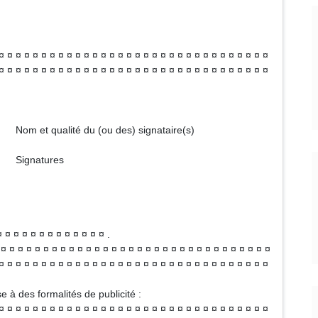
¤ ¤ ¤ ¤ ¤ ¤ ¤ ¤ ¤ ¤ ¤ ¤ ¤ ¤ ¤ ¤ ¤ ¤ ¤ ¤ ¤ ¤ ¤ ¤ ¤ ¤ ¤ ¤ ¤ ¤ ¤ ¤
¤ ¤ ¤ ¤ ¤ ¤ ¤ ¤ ¤ ¤ ¤ ¤ ¤ ¤ ¤ ¤ ¤ ¤ ¤ ¤ ¤ ¤ ¤ ¤ ¤ ¤ ¤ ¤ ¤ ¤ ¤ ¤
 des) signataire(s)
res
¤ ¤ ¤ ¤ ¤ ¤ ¤ ¤ ¤ ¤ ¤ ¤ .
 ¤ ¤ ¤ ¤ ¤ ¤ ¤ ¤ ¤ ¤ ¤ ¤ ¤ ¤ ¤ ¤ ¤ ¤ ¤ ¤ ¤ ¤ ¤ ¤ ¤ ¤ ¤ ¤ ¤ ¤ ¤
 ¤ ¤ ¤ ¤ ¤ ¤ ¤ ¤ ¤ ¤ ¤ ¤ ¤ ¤ ¤ ¤ ¤ ¤ ¤ ¤ ¤ ¤ ¤ ¤ ¤ ¤ ¤ ¤ ¤ ¤ ¤
 à des formalités de publicité :
¤ ¤ ¤ ¤ ¤ ¤ ¤ ¤ ¤ ¤ ¤ ¤ ¤ ¤ ¤ ¤ ¤ ¤ ¤ ¤ ¤ ¤ ¤ ¤ ¤ ¤ ¤ ¤ ¤ ¤ ¤ ¤