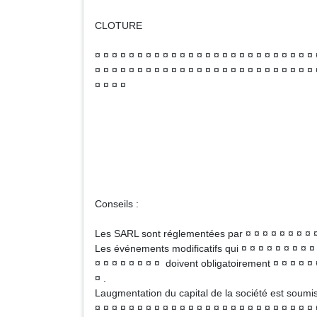
CLOTURE
¤ ¤ ¤ ¤ ¤ ¤ ¤ ¤ ¤ ¤ ¤ ¤ ¤ ¤ ¤ ¤ ¤ ¤ ¤ ¤ ¤ ¤ ¤ ¤ ¤ ¤ 
¤ ¤ ¤ ¤ ¤ ¤ ¤ ¤ ¤ ¤ ¤ ¤ ¤ ¤ ¤ ¤ ¤ ¤ ¤ ¤ ¤ ¤ ¤ ¤ ¤ ¤ 
¤ ¤ ¤ ¤
Nom et qualité du (ou
Signatu
Conseils :
Les SARL sont réglementées par ¤ ¤ ¤ ¤ ¤ ¤ ¤ ¤ ¤ 
Les événements modificatifs qui ¤ ¤ ¤ ¤ ¤ ¤ ¤ ¤ ¤ ¤
¤ ¤ ¤ ¤ ¤ ¤ ¤ ¤ doivent obligatoirement ¤ ¤ ¤ ¤ ¤ ¤
¤ .
Laugmentation du capital de la société est soumise
¤ ¤ ¤ ¤ ¤ ¤ ¤ ¤ ¤ ¤ ¤ ¤ ¤ ¤ ¤ ¤ ¤ ¤ ¤ ¤ ¤ ¤ ¤ ¤ ¤ ¤ 