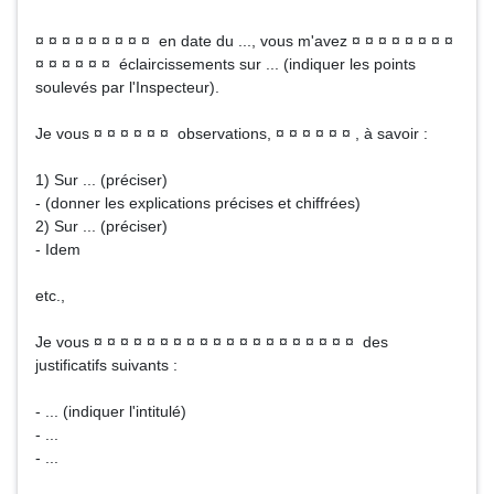
¤ ¤ ¤ ¤ ¤ ¤ ¤ ¤ ¤ en date du ..., vous m'avez ¤ ¤ ¤ ¤ ¤ ¤ ¤ ¤
¤ ¤ ¤ ¤ ¤ ¤ éclaircissements sur ... (indiquer les points
soulevés par l'Inspecteur).
Je vous ¤ ¤ ¤ ¤ ¤ ¤ observations, ¤ ¤ ¤ ¤ ¤ ¤ , à savoir :
1) Sur ... (préciser)
- (donner les explications précises et chiffrées)
2) Sur ... (préciser)
- Idem
etc.,
Je vous ¤ ¤ ¤ ¤ ¤ ¤ ¤ ¤ ¤ ¤ ¤ ¤ ¤ ¤ ¤ ¤ ¤ ¤ ¤ ¤ des
justificatifs suivants :
- ... (indiquer l'intitulé)
- ...
- ...