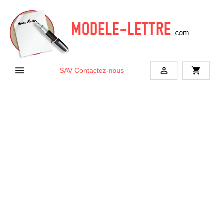


shopping_cart
SAV
Contactez-nous