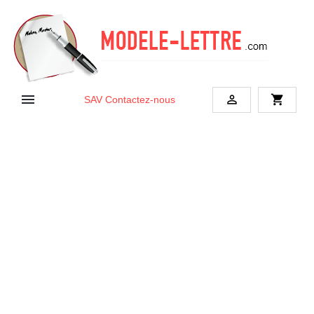


shopping_cart
SAV
Contactez-nous