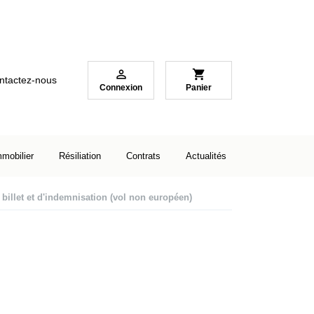

shopping_cart
ntactez-nous
Connexion
Panier
mmobilier
Résiliation
Contrats
Actualités
illet et d'indemnisation (vol non européen)