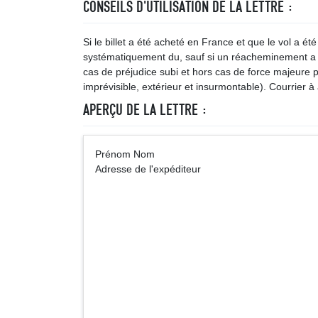
CONSEILS D'UTILISATION DE LA LETTRE :
Si le billet a été acheté en France et que le vol a é
systématiquement du, sauf si un réacheminement a é
cas de préjudice subi et hors cas de force majeure 
imprévisible, extérieur et insurmontable). Courrier
APERÇU DE LA LETTRE :
Prénom Nom A
Adresse de l'expéditeur
Monsieur (Ma
Adresse de la co