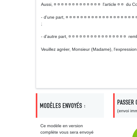
Aussi, ¤ ¤ ¤ ¤ ¤ ¤ ¤ ¤ ¤ ¤ ¤ ¤ ¤ l'article ¤ ¤ du C
- d'une part, ¤ ¤ ¤ ¤ ¤ ¤ ¤ ¤ ¤ ¤ ¤ ¤ ¤ ¤ ¤ ¤ ¤ ¤ ¤ 
;
- d'autre part, ¤ ¤ ¤ ¤ ¤ ¤ ¤ ¤ ¤ ¤ ¤ ¤ ¤ ¤ ¤ ¤ r
Veuillez agréer, Monsieur (Madame), l'expression
Signa
PASSER 
MODÈLES ENVOYÉS :
(envoi imm
Ce modèle en version
complète vous sera envoyé