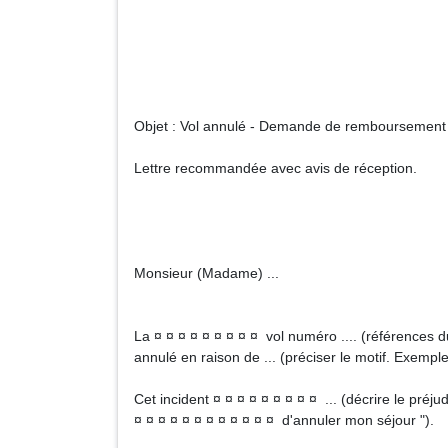
Objet : Vol annulé - Demande de remboursement de
Lettre recommandée avec avis de réception.
Monsieur (Madame) ...
La ¤ ¤ ¤ ¤ ¤ ¤ ¤ ¤ ¤ vol numéro .... (références du
annulé en raison de ... (préciser le motif. Exemples
Cet incident ¤ ¤ ¤ ¤ ¤ ¤ ¤ ¤ ¤ ... (décrire le préju
¤ ¤ ¤ ¤ ¤ ¤ ¤ ¤ ¤ ¤ ¤ ¤ d'annuler mon séjour ").