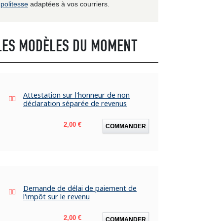
politesse
adaptées à vos courriers.
LES MODÈLES DU MOMENT
Attestation sur l'honneur de non
déclaration séparée de revenus
Prix
2,00 €
COMMANDER
Demande de délai de paiement de
l'impôt sur le revenu
Prix
2,00 €
COMMANDER