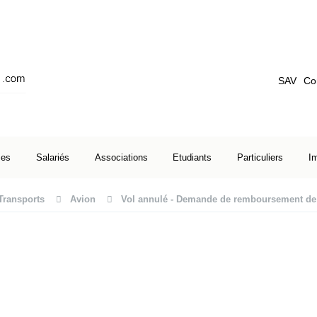
SAV
Co
ses
Salariés
Associations
Etudiants
Particuliers
I
Transports
Avion
Vol annulé - Demande de remboursement de b