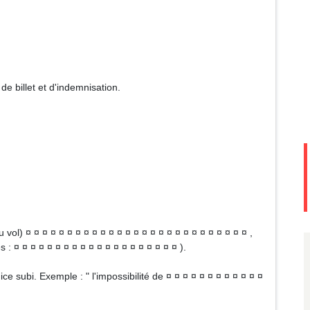
 billet et d'indemnisation.
 vol) ¤ ¤ ¤ ¤ ¤ ¤ ¤ ¤ ¤ ¤ ¤ ¤ ¤ ¤ ¤ ¤ ¤ ¤ ¤ ¤ ¤ ¤ ¤ ¤ ¤ ¤ ¤ ,
 : ¤ ¤ ¤ ¤ ¤ ¤ ¤ ¤ ¤ ¤ ¤ ¤ ¤ ¤ ¤ ¤ ¤ ¤ ¤ ¤ ).
dice subi. Exemple : " l'impossibilité de ¤ ¤ ¤ ¤ ¤ ¤ ¤ ¤ ¤ ¤ ¤ ¤