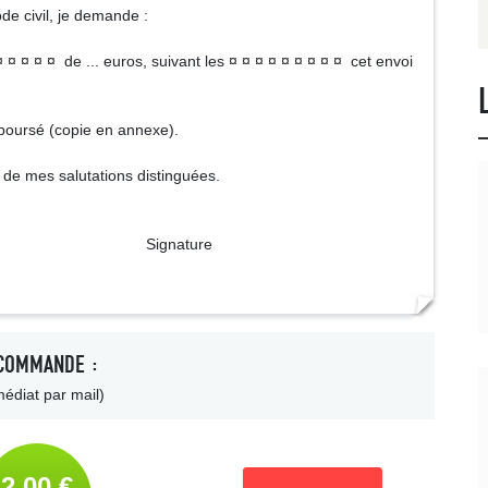
ode civil, je demande :
¤ ¤ ¤ ¤ ¤ de ... euros, suivant les ¤ ¤ ¤ ¤ ¤ ¤ ¤ ¤ ¤ cet envoi
emboursé (copie en annexe).
 de mes salutations distinguées.
ture
COMMANDE :
édiat par mail)
2,00 €