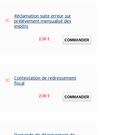
Réclamation suite erreur sur
prélèvement mensualisé des
impôts
Prix
2,00 €
COMMANDER
Contestation de redressement
fiscal
Prix
2,00 €
COMMANDER
Demande de dégrèvement de