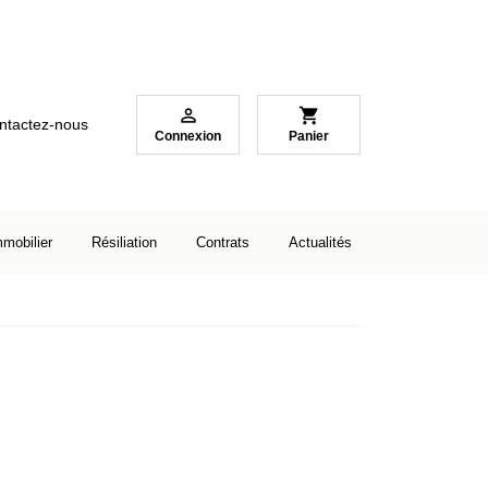

shopping_cart
ntactez-nous
Connexion
Panier
mmobilier
Résiliation
Contrats
Actualités