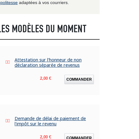
politesse
adaptées à vos courriers.
LES MODÈLES DU MOMENT
Attestation sur l'honneur de non
déclaration séparée de revenus
Prix
2,00 €
COMMANDER
Demande de délai de paiement de
l'impôt sur le revenu
Prix
2,00 €
COMMANDER