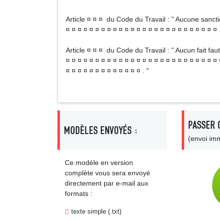
Article ¤ ¤ ¤ du Code du Travail : " Aucune sancti
¤ ¤ ¤ ¤ ¤ ¤ ¤ ¤ ¤ ¤ ¤ ¤ ¤ ¤ ¤ ¤ ¤ ¤ ¤ ¤ ¤ ¤ ¤ ¤ ¤ ¤ .
Article ¤ ¤ ¤ du Code du Travail : " Aucun fait faut
¤ ¤ ¤ ¤ ¤ ¤ ¤ ¤ ¤ ¤ ¤ ¤ ¤ ¤ ¤ ¤ ¤ ¤ ¤ ¤ ¤ ¤ ¤ ¤ ¤ ¤ 
¤ ¤ ¤ ¤ ¤ ¤ ¤ ¤ ¤ ¤ ¤ ¤ ¤ . "
PASSER 
MODÈLES ENVOYÉS :
(envoi imm
Ce modèle en version
complète vous sera envoyé
directement par e-mail aux
formats :
texte simple (.txt)