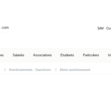
SAV
Co
ses
Salariés
Associations
Etudiants
Particuliers
I
Avertissements - Sanctions
2ème avertissement