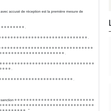
 avec accusé de réception est la première mesure de
¤ ¤ ¤ ¤ ¤ ¤ ¤ ¤ ¤ .
 ¤ ¤ ¤ ¤ ¤ ¤ ¤ ¤ ¤ ¤ ¤ ¤ ¤ ¤ ¤ ¤ ¤ ¤ ¤ ¤ ¤ ¤ ¤ ¤ ¤ ¤ ¤ ¤ ¤ .
 ¤ ¤ ¤ ¤ ¤ ¤ ¤ ¤ ¤ ¤ ¤ ¤ ¤ ¤ ¤ ¤ ¤ ¤ ¤ ¤ ¤ ¤ ¤ ¤ ¤ ¤ ¤ ¤ ¤ ¤ ¤
¤ ¤ ¤ ¤ ¤ ¤ ¤ ¤ ¤ ¤ ¤ ¤ ¤ ¤ ¤ ¤ ¤ ¤ ¤ ¤ ¤ ¤ .
 ¤ ¤ ¤ ¤ ¤ ¤ ¤ ¤ ¤ ¤ ¤ ¤ ¤ ¤ ¤ ¤ ¤ ¤ ¤ ¤ ¤ ¤ ¤ ¤ ¤ ¤ ¤ ¤ ¤ ¤ ¤ ¤
¤ ¤ ¤ ¤ .
 ¤ ¤ ¤ ¤ ¤ ¤ ¤ ¤ ¤ ¤ ¤ ¤ ¤ ¤ ¤ ¤ ¤ ¤ ¤ ¤ ¤ ¤ ¤ ¤ .
sanction ¤ ¤ ¤ ¤ ¤ ¤ ¤ ¤ ¤ ¤ ¤ ¤ ¤ ¤ ¤ ¤ ¤ ¤ ¤ ¤ ¤ ¤ ¤ ¤ ¤ ¤ ¤
¤ ¤ ¤ ¤ ¤ ¤ ¤ ¤ ¤ ¤ ¤ ¤ ¤ ¤ ¤ ¤ ¤ ¤ ¤ ¤ ¤ ¤ ¤ ¤ ¤ ¤ ¤ ¤ ¤ ¤ ¤ ¤
¤ ¤ ¤ ¤ ¤ ¤ ¤ ¤ ¤ . "