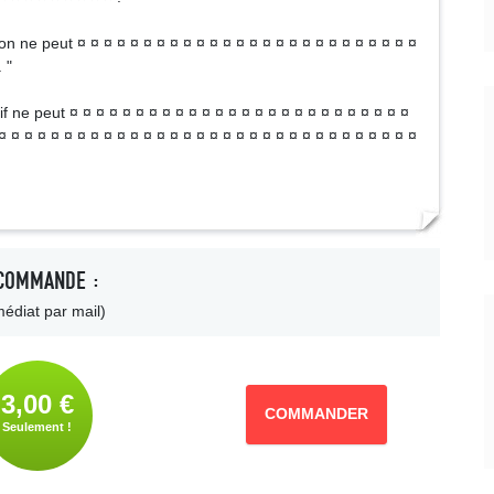
on ne peut ¤ ¤ ¤ ¤ ¤ ¤ ¤ ¤ ¤ ¤ ¤ ¤ ¤ ¤ ¤ ¤ ¤ ¤ ¤ ¤ ¤ ¤ ¤ ¤ ¤ ¤
 "
if ne peut ¤ ¤ ¤ ¤ ¤ ¤ ¤ ¤ ¤ ¤ ¤ ¤ ¤ ¤ ¤ ¤ ¤ ¤ ¤ ¤ ¤ ¤ ¤ ¤ ¤ ¤
¤ ¤ ¤ ¤ ¤ ¤ ¤ ¤ ¤ ¤ ¤ ¤ ¤ ¤ ¤ ¤ ¤ ¤ ¤ ¤ ¤ ¤ ¤ ¤ ¤ ¤ ¤ ¤ ¤ ¤ ¤ ¤
COMMANDE :
édiat par mail)
3,00 €
COMMANDER
Seulement !