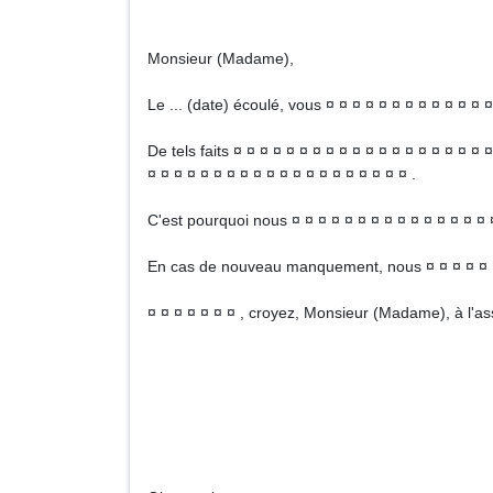
Monsieur (Madame),
Le ... (date) écoulé, vous ¤ ¤ ¤ ¤ ¤ ¤ ¤ ¤ ¤ ¤ ¤ ¤ ¤
De tels faits ¤ ¤ ¤ ¤ ¤ ¤ ¤ ¤ ¤ ¤ ¤ ¤ ¤ ¤ ¤ ¤ ¤ ¤ ¤ 
¤ ¤ ¤ ¤ ¤ ¤ ¤ ¤ ¤ ¤ ¤ ¤ ¤ ¤ ¤ ¤ ¤ ¤ ¤ ¤ .
C'est pourquoi nous ¤ ¤ ¤ ¤ ¤ ¤ ¤ ¤ ¤ ¤ ¤ ¤ ¤ ¤ ¤ ¤
En cas de nouveau manquement, nous ¤ ¤ ¤ ¤ ¤ ¤ ¤ 
¤ ¤ ¤ ¤ ¤ ¤ ¤ , croyez, Monsieur (Madame), à l'as
Pour la
Monsieur 
Qual