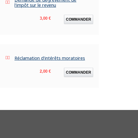
l'impôt sur le revenu
Prix
3,00 €
COMMANDER
Réclamation d'intérêts moratoires
Prix
2,00 €
COMMANDER