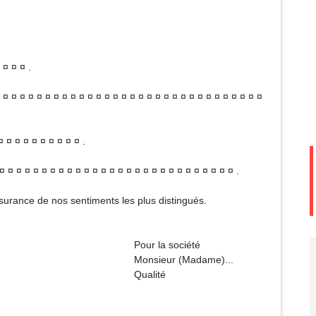
 ¤ ¤ ¤ .
¤ ¤ ¤ ¤ ¤ ¤ ¤ ¤ ¤ ¤ ¤ ¤ ¤ ¤ ¤ ¤ ¤ ¤ ¤ ¤ ¤ ¤ ¤ ¤ ¤ ¤ ¤ ¤ ¤ ¤ ¤ ¤
 ¤ ¤ ¤ ¤ ¤ ¤ ¤ ¤ ¤ .
¤ ¤ ¤ ¤ ¤ ¤ ¤ ¤ ¤ ¤ ¤ ¤ ¤ ¤ ¤ ¤ ¤ ¤ ¤ ¤ ¤ ¤ ¤ ¤ ¤ ¤ .
surance de nos sentiments les plus distingués.
 société
(Madame)...
ité