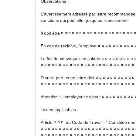
Observations :
L'avertissement adressé par lettre recommandée
sanctions qui peut aller jusqu'au licenciement.
Il doit être ¤ ¤ ¤ ¤ ¤ ¤ ¤ ¤ ¤ ¤ ¤ ¤ ¤ ¤ ¤ ¤ ¤ ¤ ¤ ¤ 
En cas de récidive, l'employeur ¤ ¤ ¤ ¤ ¤ ¤ ¤ ¤ ¤ ¤
Le fait de convoquer un salarié ¤ ¤ ¤ ¤ ¤ ¤ ¤ ¤ ¤ ¤
¤ ¤ ¤ ¤ ¤ ¤ ¤ ¤ ¤ ¤ ¤ ¤ ¤ ¤ ¤ ¤ ¤ ¤ ¤ ¤ ¤ ¤ ¤ ¤ ¤ ¤ 
D'autre part, cette lettre doit ¤ ¤ ¤ ¤ ¤ ¤ ¤ ¤ ¤ ¤ ¤
¤ ¤ ¤ ¤ ¤ ¤ ¤ ¤ ¤ ¤ ¤ ¤ ¤ ¤ ¤ ¤ ¤ ¤ ¤ ¤ ¤ ¤ ¤ ¤ ¤ ¤ 
Attention : L'employeur ne peut ¤ ¤ ¤ ¤ ¤ ¤ ¤ ¤ ¤ ¤
Textes applicables :
Article ¤ ¤ ¤ du Code du Travail : " Constitue une 
¤ ¤ ¤ ¤ ¤ ¤ ¤ ¤ ¤ ¤ ¤ ¤ ¤ ¤ ¤ ¤ ¤ ¤ ¤ ¤ ¤ ¤ ¤ ¤ ¤ ¤ 
¤ ¤ ¤ ¤ ¤ ¤ ¤ ¤ ¤ ¤ ¤ ¤ ¤ ¤ ¤ ¤ ¤ ¤ ¤ ¤ ¤ ¤ ¤ ¤ ¤ ¤ 