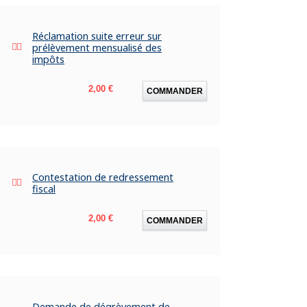
Réclamation suite erreur sur
prélèvement mensualisé des
impôts
Prix
2,00 €
COMMANDER
Contestation de redressement
fiscal
Prix
2,00 €
COMMANDER
Demande de dégrèvement de