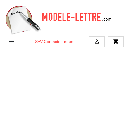


shopping_cart
SAV
Contactez-nous