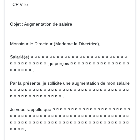
CP Ville
Objet : Augmentation de salaire
Monsieur le Directeur (Madame la Directrice),
Salarié(e) ¤ ¤ ¤ ¤ ¤ ¤ ¤ ¤ ¤ ¤ ¤ ¤ ¤ ¤ ¤ ¤ ¤ ¤ ¤ ¤ ¤ ¤ ¤ ¤ ¤ ¤
¤ ¤ ¤ ¤ ¤ ¤ ¤ ¤ ¤ ¤ , je perçois ¤ ¤ ¤ ¤ ¤ ¤ ¤ ¤ ¤ ¤ ¤ ¤ ¤ ¤ ¤ ¤
¤ ¤ ¤ ¤ ¤ ¤ .
Par la présente, je sollicite une augmentation de mon salaire
¤ ¤ ¤ ¤ ¤ ¤ ¤ ¤ ¤ ¤ ¤ ¤ ¤ ¤ ¤ ¤ ¤ ¤ ¤ ¤ ¤ ¤ ¤ ¤ ¤ ¤ ¤ ¤ ¤ ¤ ¤ ¤
¤ ¤ ¤ ¤ ¤ ¤ ¤ ¤ ¤ ¤ ¤ ¤ ¤ ¤ .
Je vous rappelle que ¤ ¤ ¤ ¤ ¤ ¤ ¤ ¤ ¤ ¤ ¤ ¤ ¤ ¤ ¤ ¤ ¤ ¤ ¤ ¤ ¤
¤ ¤ ¤ ¤ ¤ ¤ ¤ ¤ ¤ ¤ ¤ ¤ ¤ ¤ ¤ ¤ ¤ ¤ ¤ ¤ ¤ ¤ ¤ ¤ ¤ ¤ ¤ ¤ ¤ ¤ ¤ ¤
¤ ¤ ¤ ¤ ¤ ¤ ¤ ¤ ¤ ¤ ¤ ¤ ¤ ¤ ¤ ¤ ¤ ¤ ¤ ¤ ¤ ¤ ¤ ¤ ¤ ¤ ¤ ¤ ¤ ¤ ¤ ¤
¤ ¤ ¤ ¤ .