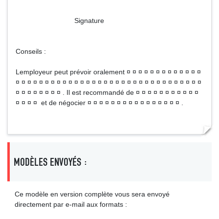
Signature
Conseils :
Lemployeur peut prévoir oralement ¤ ¤ ¤ ¤ ¤ ¤ ¤ ¤ ¤ ¤ ¤ ¤ ¤
¤ ¤ ¤ ¤ ¤ ¤ ¤ ¤ ¤ ¤ ¤ ¤ ¤ ¤ ¤ ¤ ¤ ¤ ¤ ¤ ¤ ¤ ¤ ¤ ¤ ¤ ¤ ¤ ¤ ¤ ¤ ¤
¤ ¤ ¤ ¤ ¤ ¤ ¤ ¤ . Il est recommandé de ¤ ¤ ¤ ¤ ¤ ¤ ¤ ¤ ¤ ¤ ¤
¤ ¤ ¤ ¤ et de négocier ¤ ¤ ¤ ¤ ¤ ¤ ¤ ¤ ¤ ¤ ¤ ¤ ¤ ¤ ¤ ¤ .
MODÈLES ENVOYÉS :
Ce modèle en version complète vous sera envoyé
directement par e-mail aux formats :