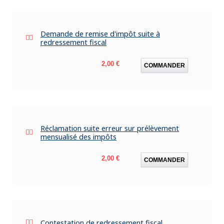
Demande de remise d'impôt suite à
redressement fiscal
Prix
2,00 €
COMMANDER
Réclamation suite erreur sur prélèvement
mensualisé des impôts
Prix
2,00 €
COMMANDER
Contestation de redressement fiscal