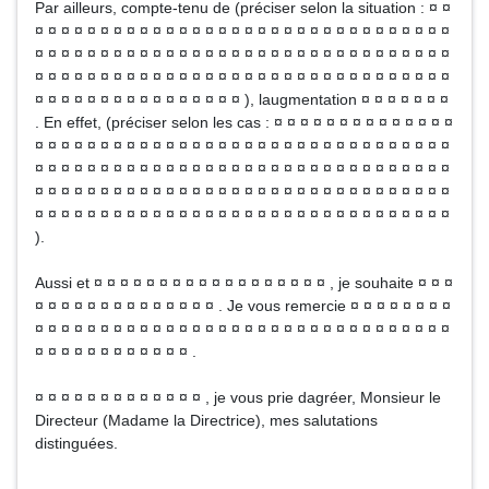
Par ailleurs, compte-tenu de (préciser selon la situation : ¤ ¤
¤ ¤ ¤ ¤ ¤ ¤ ¤ ¤ ¤ ¤ ¤ ¤ ¤ ¤ ¤ ¤ ¤ ¤ ¤ ¤ ¤ ¤ ¤ ¤ ¤ ¤ ¤ ¤ ¤ ¤ ¤ ¤
¤ ¤ ¤ ¤ ¤ ¤ ¤ ¤ ¤ ¤ ¤ ¤ ¤ ¤ ¤ ¤ ¤ ¤ ¤ ¤ ¤ ¤ ¤ ¤ ¤ ¤ ¤ ¤ ¤ ¤ ¤ ¤
¤ ¤ ¤ ¤ ¤ ¤ ¤ ¤ ¤ ¤ ¤ ¤ ¤ ¤ ¤ ¤ ¤ ¤ ¤ ¤ ¤ ¤ ¤ ¤ ¤ ¤ ¤ ¤ ¤ ¤ ¤ ¤
¤ ¤ ¤ ¤ ¤ ¤ ¤ ¤ ¤ ¤ ¤ ¤ ¤ ¤ ¤ ¤ ), laugmentation ¤ ¤ ¤ ¤ ¤ ¤ ¤
. En effet, (préciser selon les cas : ¤ ¤ ¤ ¤ ¤ ¤ ¤ ¤ ¤ ¤ ¤ ¤ ¤ ¤
¤ ¤ ¤ ¤ ¤ ¤ ¤ ¤ ¤ ¤ ¤ ¤ ¤ ¤ ¤ ¤ ¤ ¤ ¤ ¤ ¤ ¤ ¤ ¤ ¤ ¤ ¤ ¤ ¤ ¤ ¤ ¤
¤ ¤ ¤ ¤ ¤ ¤ ¤ ¤ ¤ ¤ ¤ ¤ ¤ ¤ ¤ ¤ ¤ ¤ ¤ ¤ ¤ ¤ ¤ ¤ ¤ ¤ ¤ ¤ ¤ ¤ ¤ ¤
¤ ¤ ¤ ¤ ¤ ¤ ¤ ¤ ¤ ¤ ¤ ¤ ¤ ¤ ¤ ¤ ¤ ¤ ¤ ¤ ¤ ¤ ¤ ¤ ¤ ¤ ¤ ¤ ¤ ¤ ¤ ¤
¤ ¤ ¤ ¤ ¤ ¤ ¤ ¤ ¤ ¤ ¤ ¤ ¤ ¤ ¤ ¤ ¤ ¤ ¤ ¤ ¤ ¤ ¤ ¤ ¤ ¤ ¤ ¤ ¤ ¤ ¤ ¤
).
Aussi et ¤ ¤ ¤ ¤ ¤ ¤ ¤ ¤ ¤ ¤ ¤ ¤ ¤ ¤ ¤ ¤ ¤ ¤ , je souhaite ¤ ¤ ¤
¤ ¤ ¤ ¤ ¤ ¤ ¤ ¤ ¤ ¤ ¤ ¤ ¤ ¤ . Je vous remercie ¤ ¤ ¤ ¤ ¤ ¤ ¤ ¤
¤ ¤ ¤ ¤ ¤ ¤ ¤ ¤ ¤ ¤ ¤ ¤ ¤ ¤ ¤ ¤ ¤ ¤ ¤ ¤ ¤ ¤ ¤ ¤ ¤ ¤ ¤ ¤ ¤ ¤ ¤ ¤
¤ ¤ ¤ ¤ ¤ ¤ ¤ ¤ ¤ ¤ ¤ ¤ .
¤ ¤ ¤ ¤ ¤ ¤ ¤ ¤ ¤ ¤ ¤ ¤ ¤ , je vous prie dagréer, Monsieur le
Directeur (Madame la Directrice), mes salutations
distinguées.