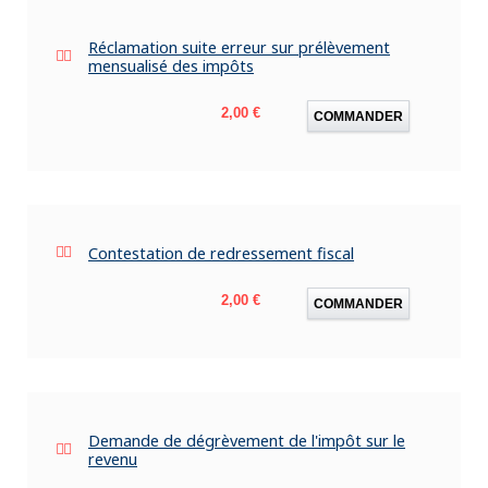
Réclamation suite erreur sur prélèvement
mensualisé des impôts
Prix
2,00 €
COMMANDER
Contestation de redressement fiscal
Prix
2,00 €
COMMANDER
Demande de dégrèvement de l'impôt sur le
revenu