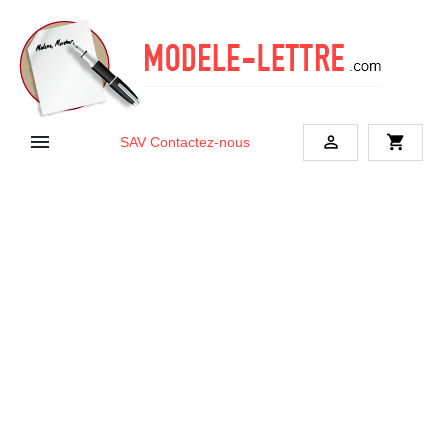


shopping_cart
SAV
Contactez-nous