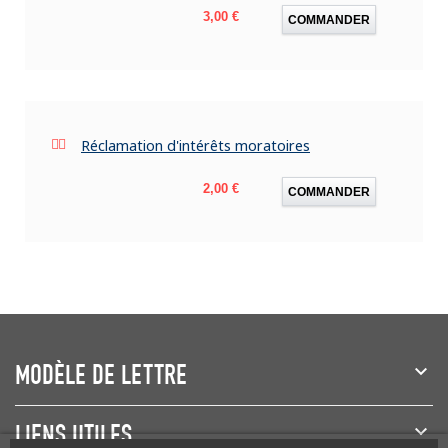
Prix
3,00 €
COMMANDER
Réclamation d'intérêts moratoires
Prix
2,00 €
COMMANDER
MODÈLE DE LETTRE
LIENS UTILES