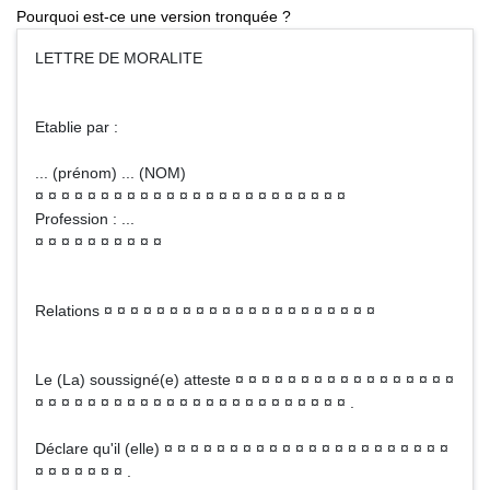
Pourquoi est-ce une version tronquée ?
LETTRE DE MORALITE
Etablie par :
... (prénom) ... (NOM)
¤ ¤ ¤ ¤ ¤ ¤ ¤ ¤ ¤ ¤ ¤ ¤ ¤ ¤ ¤ ¤ ¤ ¤ ¤ ¤ ¤ ¤ ¤ ¤
Profession : ...
¤ ¤ ¤ ¤ ¤ ¤ ¤ ¤ ¤ ¤
Relations ¤ ¤ ¤ ¤ ¤ ¤ ¤ ¤ ¤ ¤ ¤ ¤ ¤ ¤ ¤ ¤ ¤ ¤ ¤ ¤ ¤
Le (La) soussigné(e) atteste ¤ ¤ ¤ ¤ ¤ ¤ ¤ ¤ ¤ ¤ ¤ ¤ ¤ ¤ ¤ ¤ ¤
¤ ¤ ¤ ¤ ¤ ¤ ¤ ¤ ¤ ¤ ¤ ¤ ¤ ¤ ¤ ¤ ¤ ¤ ¤ ¤ ¤ ¤ ¤ ¤ .
Déclare qu'il (elle) ¤ ¤ ¤ ¤ ¤ ¤ ¤ ¤ ¤ ¤ ¤ ¤ ¤ ¤ ¤ ¤ ¤ ¤ ¤ ¤ ¤ ¤
¤ ¤ ¤ ¤ ¤ ¤ ¤ .