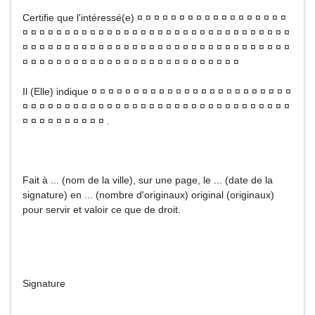
Certifie que l'intéressé(e) ¤ ¤ ¤ ¤ ¤ ¤ ¤ ¤ ¤ ¤ ¤ ¤ ¤ ¤ ¤ ¤ ¤ ¤
¤ ¤ ¤ ¤ ¤ ¤ ¤ ¤ ¤ ¤ ¤ ¤ ¤ ¤ ¤ ¤ ¤ ¤ ¤ ¤ ¤ ¤ ¤ ¤ ¤ ¤ ¤ ¤ ¤ ¤ ¤ ¤
¤ ¤ ¤ ¤ ¤ ¤ ¤ ¤ ¤ ¤ ¤ ¤ ¤ ¤ ¤ ¤ ¤ ¤ ¤ ¤ ¤ ¤ ¤ ¤ ¤ ¤ ¤ ¤ ¤ ¤ ¤ ¤
¤ ¤ ¤ ¤ ¤ ¤ ¤ ¤ ¤ ¤ ¤ ¤ ¤ ¤ ¤ ¤ ¤ ¤ ¤ ¤ ¤ ¤ ¤ ¤ ¤ ¤
Il (Elle) indique ¤ ¤ ¤ ¤ ¤ ¤ ¤ ¤ ¤ ¤ ¤ ¤ ¤ ¤ ¤ ¤ ¤ ¤ ¤ ¤ ¤ ¤ ¤ ¤
¤ ¤ ¤ ¤ ¤ ¤ ¤ ¤ ¤ ¤ ¤ ¤ ¤ ¤ ¤ ¤ ¤ ¤ ¤ ¤ ¤ ¤ ¤ ¤ ¤ ¤ ¤ ¤ ¤ ¤ ¤ ¤
¤ ¤ ¤ ¤ ¤ ¤ ¤ ¤ ¤ ¤ .
Fait à ... (nom de la ville), sur une page, le ... (date de la
signature) en ... (nombre d'originaux) original (originaux)
pour servir et valoir ce que de droit.
Signature