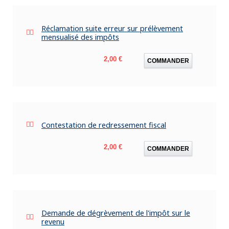
Réclamation suite erreur sur prélèvement
mensualisé des impôts
Prix
2,00 €
COMMANDER
Contestation de redressement fiscal
Prix
2,00 €
COMMANDER
Demande de dégrèvement de l'impôt sur le
revenu