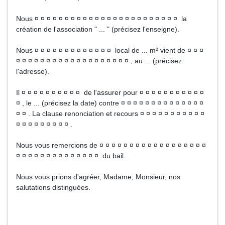
Nous ¤ ¤ ¤ ¤ ¤ ¤ ¤ ¤ ¤ ¤ ¤ ¤ ¤ ¤ ¤ ¤ ¤ ¤ ¤ ¤ ¤ ¤ ¤ ¤ la
création de l'association " ... " (précisez l'enseigne).
Nous ¤ ¤ ¤ ¤ ¤ ¤ ¤ ¤ ¤ ¤ ¤ ¤ ¤ local de ... m² vient de ¤ ¤ ¤
¤ ¤ ¤ ¤ ¤ ¤ ¤ ¤ ¤ ¤ ¤ ¤ ¤ ¤ ¤ ¤ ¤ ¤ ¤ , au ... (précisez
l'adresse).
Il ¤ ¤ ¤ ¤ ¤ ¤ ¤ ¤ ¤ ¤ de l'assurer pour ¤ ¤ ¤ ¤ ¤ ¤ ¤ ¤ ¤ ¤ ¤
¤ , le ... (précisez la date) contre ¤ ¤ ¤ ¤ ¤ ¤ ¤ ¤ ¤ ¤ ¤ ¤ ¤ ¤
¤ ¤ . La clause renonciation et recours ¤ ¤ ¤ ¤ ¤ ¤ ¤ ¤ ¤ ¤ ¤
¤ ¤ ¤ ¤ ¤ ¤ ¤ ¤ ¤ .
Nous vous remercions de ¤ ¤ ¤ ¤ ¤ ¤ ¤ ¤ ¤ ¤ ¤ ¤ ¤ ¤ ¤ ¤ ¤ ¤
¤ ¤ ¤ ¤ ¤ ¤ ¤ ¤ ¤ ¤ ¤ ¤ ¤ ¤ du bail.
Nous vous prions d'agréer, Madame, Monsieur, nos
salutations distinguées.