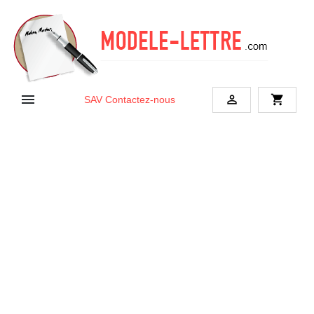


shopping_cart
SAV
Contactez-nous