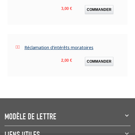
Prix
3,00 €
COMMANDER
Réclamation d'intérêts moratoires
Prix
2,00 €
COMMANDER
MODÈLE DE LETTRE
LIENS UTILES