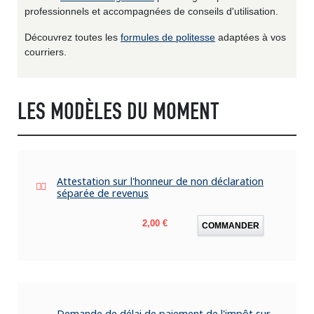
professionnels et accompagnées de conseils d'utilisation.
Découvrez toutes les
formules de politesse
adaptées à vos
courriers.
LES MODÈLES DU MOMENT
Attestation sur l'honneur de non déclaration
séparée de revenus
Prix
2,00 €
COMMANDER
Demande de délai de paiement de l'impôt sur