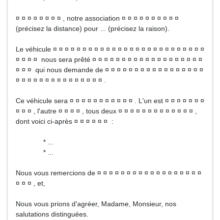
¤ ¤ ¤ ¤ ¤ ¤ ¤ ¤ , notre association ¤ ¤ ¤ ¤ ¤ ¤ ¤ ¤ ¤ ¤
(précisez la distance) pour ... (précisez la raison).
Le véhicule ¤ ¤ ¤ ¤ ¤ ¤ ¤ ¤ ¤ ¤ ¤ ¤ ¤ ¤ ¤ ¤ ¤ ¤ ¤ ¤ ¤ ¤ ¤ ¤ ¤ ¤
¤ ¤ ¤ ¤ nous sera prêté ¤ ¤ ¤ ¤ ¤ ¤ ¤ ¤ ¤ ¤ ¤ ¤ ¤ ¤ ¤ ¤ ¤ ¤ ¤
¤ ¤ ¤ qui nous demande de ¤ ¤ ¤ ¤ ¤ ¤ ¤ ¤ ¤ ¤ ¤ ¤ ¤ ¤ ¤ ¤ ¤
¤ ¤ ¤ ¤ ¤ ¤ ¤ ¤ ¤ ¤ ¤ ¤ ¤ ¤ ¤ .
Ce véhicule sera ¤ ¤ ¤ ¤ ¤ ¤ ¤ ¤ ¤ ¤ ¤ . L'un est ¤ ¤ ¤ ¤ ¤ ¤ ¤
¤ ¤ ¤ , l'autre ¤ ¤ ¤ ¤ , tous deux ¤ ¤ ¤ ¤ ¤ ¤ ¤ ¤ ¤ ¤ ¤ ¤ ¤ ,
dont voici ci-après ¤ ¤ ¤ ¤ ¤ ¤ :
* ...
* ...
Nous vous remercions de ¤ ¤ ¤ ¤ ¤ ¤ ¤ ¤ ¤ ¤ ¤ ¤ ¤ ¤ ¤ ¤ ¤ ¤
¤ ¤ ¤ , et,
Nous vous prions d'agréer, Madame, Monsieur, nos
salutations distinguées.