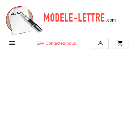


shopping_cart
SAV
Contactez-nous