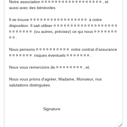
Notre association ¤ ¤ ¤ ¤ ¤ ¤ ¤ ¤ ¤ ¤ ¤ ¤ ¤ ¤ ¤ ¤ ¤ ¤ , et
aussi avec des bénévoles.
Il se trouve ¤ ¤ ¤ ¤ ¤ ¤ ¤ ¤ ¤ ¤ ¤ ¤ ¤ ¤ ¤ ¤ ¤ à notre
disposition. Il sait utiliser ¤ ¤ ¤ ¤ ¤ ¤ ¤ ¤ ¤ ¤ ¤ ¤ ¤ ¤ ¤ ¤ ¤ ¤ ¤
¤ ¤ ¤ ¤ ¤ ¤ ¤ (ou autres, précisez) ce qui nous ¤ ¤ ¤ ¤ ¤ ¤ ¤
¤ ¤ .
Nous pensons ¤ ¤ ¤ ¤ ¤ ¤ ¤ ¤ ¤ ¤ notre contrat d'assurance
¤ ¤ ¤ ¤ ¤ ¤ ¤ risques éventuels ¤ ¤ ¤ ¤ ¤ ¤ ¤ .
Nous vous remercions de ¤ ¤ ¤ ¤ ¤ ¤ ¤ ¤ , et,
Nous vous prions d'agréer, Madame, Monsieur, nos
salutations distinguées.
Signature