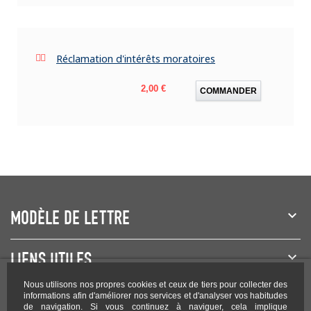
Réclamation d'intérêts moratoires
Prix
2,00 €
COMMANDER
MODÈLE DE LETTRE
LIENS UTILES
Nous utilisons nos propres cookies et ceux de tiers pour collecter des
NEWSLETTER
informations afin d'améliorer nos services et d'analyser vos habitudes
de navigation. Si vous continuez à naviguer, cela implique