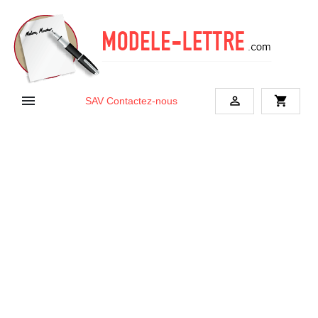


shopping_cart
SAV
Contactez-nous