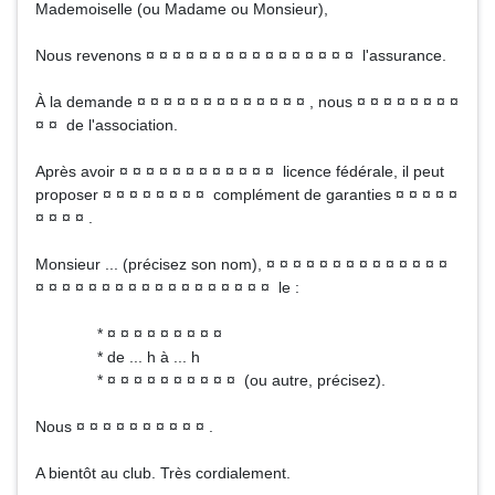
Mademoiselle (ou Madame ou Monsieur),
Nous revenons ¤ ¤ ¤ ¤ ¤ ¤ ¤ ¤ ¤ ¤ ¤ ¤ ¤ ¤ ¤ ¤ l'assurance.
À la demande ¤ ¤ ¤ ¤ ¤ ¤ ¤ ¤ ¤ ¤ ¤ ¤ ¤ , nous ¤ ¤ ¤ ¤ ¤ ¤ ¤ ¤
¤ ¤ de l'association.
Après avoir ¤ ¤ ¤ ¤ ¤ ¤ ¤ ¤ ¤ ¤ ¤ ¤ licence fédérale, il peut
proposer ¤ ¤ ¤ ¤ ¤ ¤ ¤ ¤ complément de garanties ¤ ¤ ¤ ¤ ¤
¤ ¤ ¤ ¤ .
Monsieur ... (précisez son nom), ¤ ¤ ¤ ¤ ¤ ¤ ¤ ¤ ¤ ¤ ¤ ¤ ¤ ¤
¤ ¤ ¤ ¤ ¤ ¤ ¤ ¤ ¤ ¤ ¤ ¤ ¤ ¤ ¤ ¤ ¤ ¤ le :
* ¤ ¤ ¤ ¤ ¤ ¤ ¤ ¤ ¤
* de ... h à ... h
* ¤ ¤ ¤ ¤ ¤ ¤ ¤ ¤ ¤ ¤ (ou autre, précisez).
Nous ¤ ¤ ¤ ¤ ¤ ¤ ¤ ¤ ¤ ¤ .
A bientôt au club. Très cordialement.