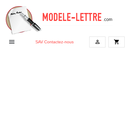


shopping_cart
SAV
Contactez-nous