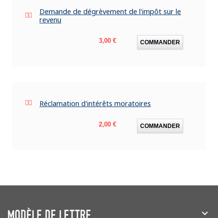
Demande de dégrèvement de l'impôt sur le
revenu
Prix
3,00 €
COMMANDER
Réclamation d'intérêts moratoires
Prix
2,00 €
COMMANDER
MODÈLE DE LETTRE