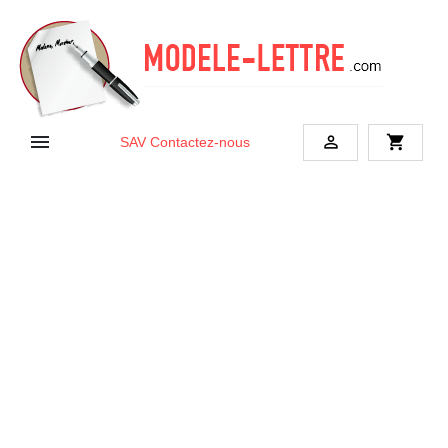


shopping_cart
SAV
Contactez-nous