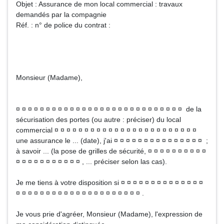
Objet : Assurance de mon local commercial : travaux
demandés par la compagnie
Réf. : n° de police du contrat :
Monsieur (Madame),
¤ ¤ ¤ ¤ ¤ ¤ ¤ ¤ ¤ ¤ ¤ ¤ ¤ ¤ ¤ ¤ ¤ ¤ ¤ ¤ ¤ ¤ ¤ ¤ ¤ ¤ ¤ ¤ de la
sécurisation des portes (ou autre : préciser) du local
commercial ¤ ¤ ¤ ¤ ¤ ¤ ¤ ¤ ¤ ¤ ¤ ¤ ¤ ¤ ¤ ¤ ¤ ¤ ¤ ¤ ¤ ¤ ¤ ¤
une assurance le ... (date), j'ai ¤ ¤ ¤ ¤ ¤ ¤ ¤ ¤ ¤ ¤ ¤ ¤ ¤ ¤ ¤ ;
à savoir ... (la pose de grilles de sécurité, ¤ ¤ ¤ ¤ ¤ ¤ ¤ ¤ ¤ ¤
¤ ¤ ¤ ¤ ¤ ¤ ¤ ¤ ¤ ¤ ¤ , ... préciser selon las cas).
Je me tiens à votre disposition si ¤ ¤ ¤ ¤ ¤ ¤ ¤ ¤ ¤ ¤ ¤ ¤ ¤ ¤
¤ ¤ ¤ ¤ ¤ ¤ ¤ ¤ ¤ ¤ ¤ ¤ ¤ ¤ ¤ ¤ ¤ ¤ ¤ ¤ ¤ .
Je vous prie d'agréer, Monsieur (Madame), l'expression de