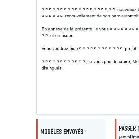
¤ ¤ ¤ ¤ ¤ ¤ ¤ ¤ ¤ ¤ ¤ ¤ ¤ ¤ ¤ ¤ ¤ ¤ ¤ ¤ nouveaux b
¤ ¤ ¤ ¤ ¤ ¤ renouvellement de son parc automobil
En annexe de la présente, je vous ¤ ¤ ¤ ¤ ¤ ¤ ¤ ¤ 
¤ ¤ et en risque.
Vous voudrez bien ¤ ¤ ¤ ¤ ¤ ¤ ¤ ¤ ¤ ¤ ¤ ¤ projet d
¤ ¤ ¤ ¤ ¤ ¤ ¤ ¤ ¤ ¤ ¤ ¤ , je vous prie de croire, 
distingués.
Nom et 
Signa
PASSER 
MODÈLES ENVOYÉS :
(envoi imm