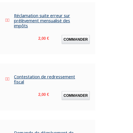
Réclamation suite erreur sur
prélèvement mensualisé des
impôts
Prix
2,00 €
COMMANDER
Contestation de redressement
fiscal
Prix
2,00 €
COMMANDER
Demande de dégrèvement de