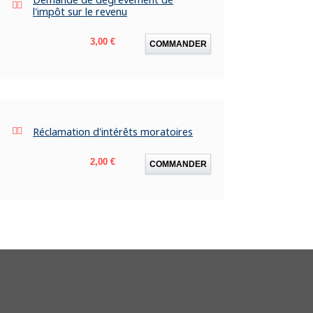
l'impôt sur le revenu
Prix
3,00 €
COMMANDER
Réclamation d'intérêts moratoires
Prix
2,00 €
COMMANDER