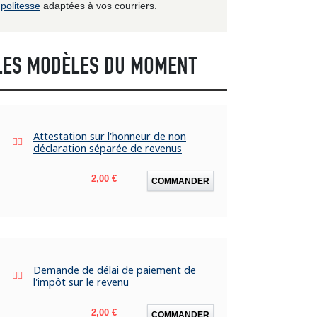
politesse
adaptées à vos courriers.
LES MODÈLES DU MOMENT
Attestation sur l'honneur de non
déclaration séparée de revenus
Prix
2,00 €
COMMANDER
Demande de délai de paiement de
l'impôt sur le revenu
Prix
2,00 €
COMMANDER