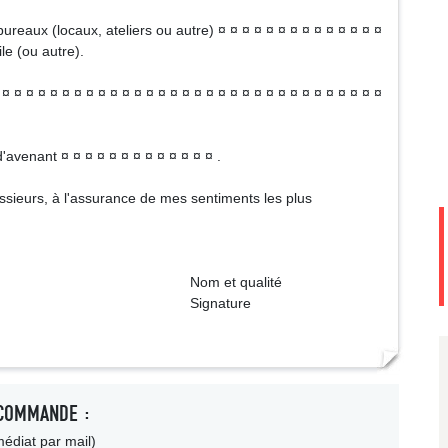
ureaux (locaux, ateliers ou autre) ¤ ¤ ¤ ¤ ¤ ¤ ¤ ¤ ¤ ¤ ¤ ¤ ¤ ¤
e (ou autre).
¤ ¤ ¤ ¤ ¤ ¤ ¤ ¤ ¤ ¤ ¤ ¤ ¤ ¤ ¤ ¤ ¤ ¤ ¤ ¤ ¤ ¤ ¤ ¤ ¤ ¤ ¤ ¤ ¤ ¤ ¤ ¤
'avenant ¤ ¤ ¤ ¤ ¤ ¤ ¤ ¤ ¤ ¤ ¤ ¤ ¤ .
Messieurs, à l'assurance de mes sentiments les plus
qualité
ture
COMMANDE :
édiat par mail)