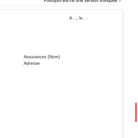
Pourquoi est-ce une version tronquée ?
 A ..., le ...
s (Nom)
sse