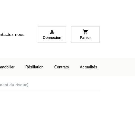

shopping_cart
ntactez-nous
Connexion
Panier
mmobilier
Résiliation
Contrats
Actualités
ment du risque)