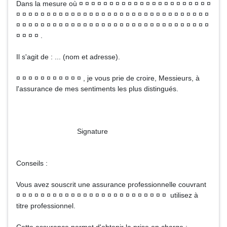
Dans la mesure où ¤ ¤ ¤ ¤ ¤ ¤ ¤ ¤ ¤ ¤ ¤ ¤ ¤ ¤ ¤ ¤ ¤ ¤ ¤ ¤ ¤ ¤
¤ ¤ ¤ ¤ ¤ ¤ ¤ ¤ ¤ ¤ ¤ ¤ ¤ ¤ ¤ ¤ ¤ ¤ ¤ ¤ ¤ ¤ ¤ ¤ ¤ ¤ ¤ ¤ ¤ ¤ ¤ ¤
¤ ¤ ¤ ¤ ¤ ¤ ¤ ¤ ¤ ¤ ¤ ¤ ¤ ¤ ¤ ¤ ¤ ¤ ¤ ¤ ¤ ¤ ¤ ¤ ¤ ¤ ¤ ¤ ¤ ¤ ¤ ¤
¤ ¤ ¤ ¤ .
Il s'agit de : ... (nom et adresse).
¤ ¤ ¤ ¤ ¤ ¤ ¤ ¤ ¤ ¤ ¤ , je vous prie de croire, Messieurs, à
l'assurance de mes sentiments les plus distingués.
Signature
Conseils :
Vous avez souscrit une assurance professionnelle couvrant
¤ ¤ ¤ ¤ ¤ ¤ ¤ ¤ ¤ ¤ ¤ ¤ ¤ ¤ ¤ ¤ ¤ ¤ ¤ ¤ ¤ ¤ ¤ ¤ ¤ utilisez à
titre professionnel.