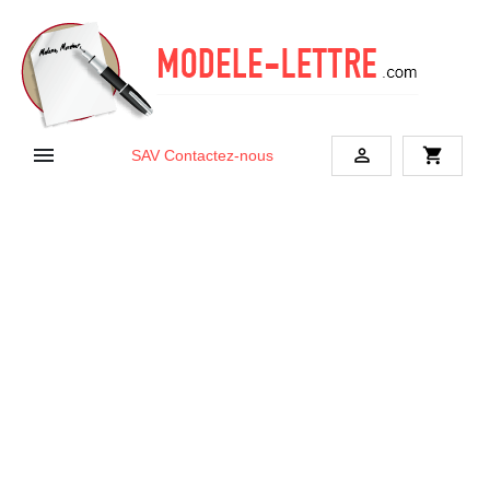


shopping_cart
SAV
Contactez-nous