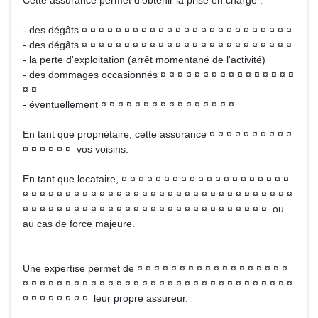
Cette assurance permet d'obtenir la prise en charge :
- des dégâts ¤ ¤ ¤ ¤ ¤ ¤ ¤ ¤ ¤ ¤ ¤ ¤ ¤ ¤ ¤ ¤ ¤ ¤ ¤ ¤ ¤ ¤ ¤ ¤ ¤
- des dégâts ¤ ¤ ¤ ¤ ¤ ¤ ¤ ¤ ¤ ¤ ¤ ¤ ¤ ¤ ¤ ¤ ¤ ¤ ¤ ¤ ¤ ¤ ¤ ¤ ¤
- la perte d'exploitation (arrêt momentané de l'activité)
- des dommages occasionnés ¤ ¤ ¤ ¤ ¤ ¤ ¤ ¤ ¤ ¤ ¤ ¤ ¤ ¤ ¤ ¤
¤ ¤
- éventuellement ¤ ¤ ¤ ¤ ¤ ¤ ¤ ¤ ¤ ¤ ¤ ¤ ¤ ¤ ¤ ¤
En tant que propriétaire, cette assurance ¤ ¤ ¤ ¤ ¤ ¤ ¤ ¤ ¤ ¤
¤ ¤ ¤ ¤ ¤ ¤ vos voisins.
En tant que locataire, ¤ ¤ ¤ ¤ ¤ ¤ ¤ ¤ ¤ ¤ ¤ ¤ ¤ ¤ ¤ ¤ ¤ ¤ ¤ ¤
¤ ¤ ¤ ¤ ¤ ¤ ¤ ¤ ¤ ¤ ¤ ¤ ¤ ¤ ¤ ¤ ¤ ¤ ¤ ¤ ¤ ¤ ¤ ¤ ¤ ¤ ¤ ¤ ¤ ¤ ¤ ¤
¤ ¤ ¤ ¤ ¤ ¤ ¤ ¤ ¤ ¤ ¤ ¤ ¤ ¤ ¤ ¤ ¤ ¤ ¤ ¤ ¤ ¤ ¤ ¤ ¤ ¤ ¤ ¤ ¤ ou
au cas de force majeure.
Une expertise permet de ¤ ¤ ¤ ¤ ¤ ¤ ¤ ¤ ¤ ¤ ¤ ¤ ¤ ¤ ¤ ¤ ¤ ¤
¤ ¤ ¤ ¤ ¤ ¤ ¤ ¤ ¤ ¤ ¤ ¤ ¤ ¤ ¤ ¤ ¤ ¤ ¤ ¤ ¤ ¤ ¤ ¤ ¤ ¤ ¤ ¤ ¤ ¤ ¤ ¤
¤ ¤ ¤ ¤ ¤ ¤ ¤ ¤ leur propre assureur.