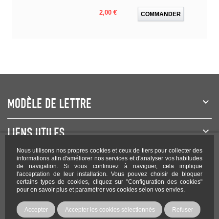
Prix
2,00 €
COMMANDER
MODÈLE DE LETTRE
LIENS UTILES
Nous utilisons nos propres cookies et ceux de tiers pour collecter des
NEWSLETTER
informations afin d'améliorer nos services et d'analyser vos habitudes
de navigation. Si vous continuez à naviguer, cela implique
l'acceptation de leur installation. Vous pouvez choisir de bloquer
certains types de cookies, cliquez sur "Configuration des cookies"
pour en savoir plus et paramétrer vos cookies selon vos envies.
Rejoignez-nous sur les réseaux !
Accepter
Accepter les cookies sélectionnés
Refuser