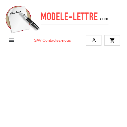


shopping_cart
SAV
Contactez-nous