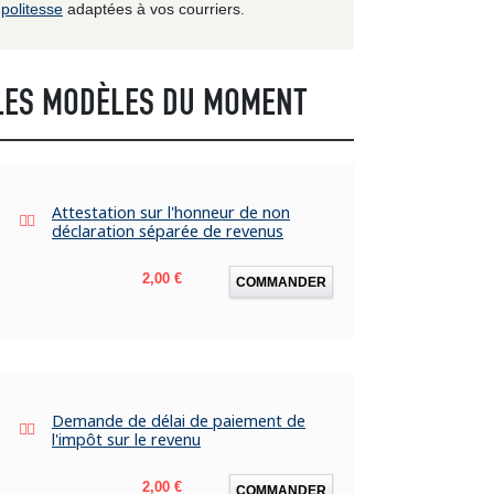
politesse
adaptées à vos courriers.
LES MODÈLES DU MOMENT
Attestation sur l'honneur de non
déclaration séparée de revenus
Prix
2,00 €
COMMANDER
Demande de délai de paiement de
l'impôt sur le revenu
Prix
2,00 €
COMMANDER