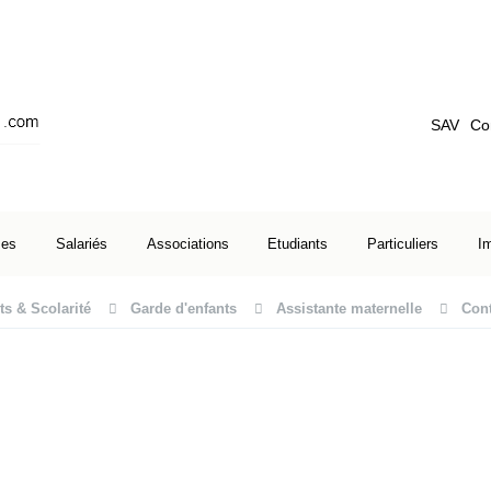
SAV
Co
ses
Salariés
Associations
Etudiants
Particuliers
I
ts & Scolarité
Garde d'enfants
Assistante maternelle
Cont