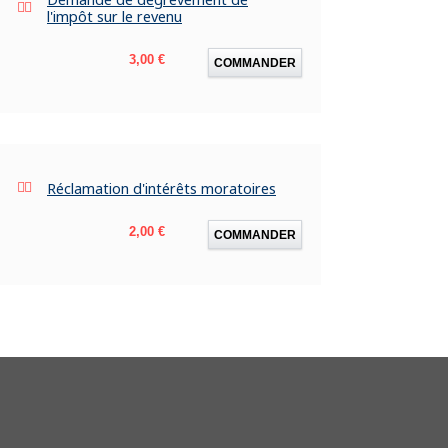
l'impôt sur le revenu
Prix
3,00 €
COMMANDER
Réclamation d'intérêts moratoires
Prix
2,00 €
COMMANDER