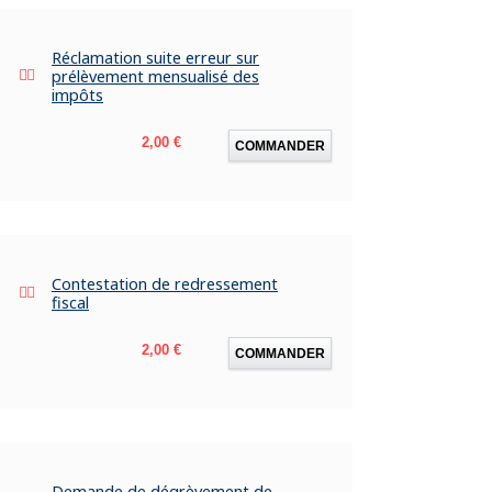
Réclamation suite erreur sur
prélèvement mensualisé des
impôts
Prix
2,00 €
COMMANDER
Contestation de redressement
fiscal
Prix
2,00 €
COMMANDER
Demande de dégrèvement de