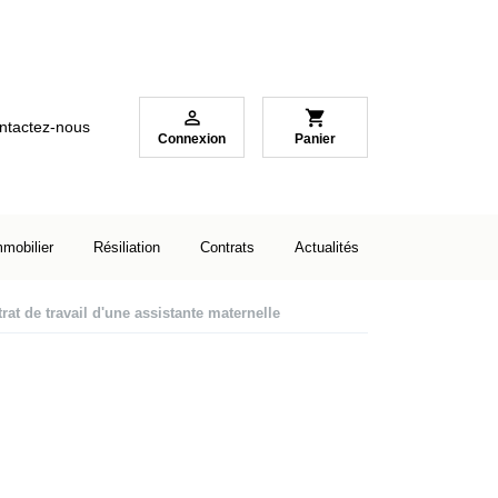

shopping_cart
ntactez-nous
Connexion
Panier
mmobilier
Résiliation
Contrats
Actualités
rat de travail d'une assistante maternelle