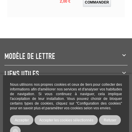
Prix
2,00 €
COMMANDER
MODÈLE DE LETTRE
LIENS UTILES
Nous utilisons nos propres cookies et ceux de tiers pour collecter des
NEWSLETTER
informations afin d'améliorer nos services et d'analyser vos habitudes
de navigation. Si vous continuez à naviguer, cela implique
l'acceptation de leur installation. Vous pouvez choisir de bloquer
certains types de cookies, cliquez sur "Configuration des cookies"
pour en savoir plus et paramétrer vos cookies selon vos envies.
Rejoignez-nous sur les réseaux !
Accepter
Accepter les cookies sélectionnés
Refuser