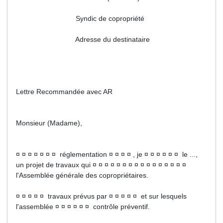
Syndic de copropriété
Adresse du destinataire
Lettre Recommandée avec AR
Monsieur (Madame),
¤ ¤ ¤ ¤ ¤ ¤ ¤ réglementation ¤ ¤ ¤ ¤ , je ¤ ¤ ¤ ¤ ¤ ¤ le ...,
un projet de travaux qui ¤ ¤ ¤ ¤ ¤ ¤ ¤ ¤ ¤ ¤ ¤ ¤ ¤ ¤ ¤ ¤
l'Assemblée générale des copropriétaires.
¤ ¤ ¤ ¤ ¤ travaux prévus par ¤ ¤ ¤ ¤ ¤ et sur lesquels
l'assemblée ¤ ¤ ¤ ¤ ¤ ¤ contrôle préventif.