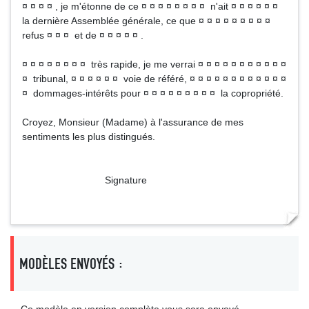
¤ ¤ ¤ ¤ , je m'étonne de ce ¤ ¤ ¤ ¤ ¤ ¤ ¤ ¤ n'ait ¤ ¤ ¤ ¤ ¤ ¤
la dernière Assemblée générale, ce que ¤ ¤ ¤ ¤ ¤ ¤ ¤ ¤ ¤
refus ¤ ¤ ¤ et de ¤ ¤ ¤ ¤ ¤ .
¤ ¤ ¤ ¤ ¤ ¤ ¤ ¤ très rapide, je me verrai ¤ ¤ ¤ ¤ ¤ ¤ ¤ ¤ ¤ ¤ ¤
¤ tribunal, ¤ ¤ ¤ ¤ ¤ ¤ voie de référé, ¤ ¤ ¤ ¤ ¤ ¤ ¤ ¤ ¤ ¤ ¤ ¤
¤ dommages-intérêts pour ¤ ¤ ¤ ¤ ¤ ¤ ¤ ¤ ¤ la copropriété.
Croyez, Monsieur (Madame) à l'assurance de mes
sentiments les plus distingués.
Signature
MODÈLES ENVOYÉS :