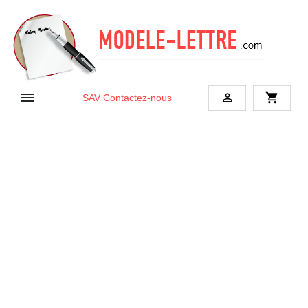


shopping_cart
SAV
Contactez-nous