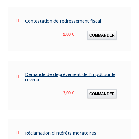
Contestation de redressement fiscal
Prix
2,00 €
COMMANDER
Demande de dégrèvement de l'impôt sur le
revenu
Prix
3,00 €
COMMANDER
Réclamation d'intérêts moratoires