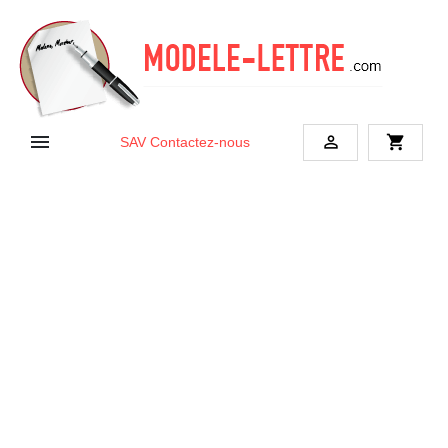


shopping_cart
SAV
Contactez-nous