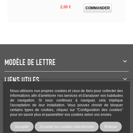
Prix
2,00 €
COMMANDER
MODÈLE DE LETTRE
LIENS UTILES
Nous utilisons nos propres cookies et ceux de tiers pour collecter des
NEWSLETTER
informations afin d'améliorer nos services et d'analyser vos habitudes
de navigation. Si vous continuez à naviguer, cela implique
l'acceptation de leur installation. Vous pouvez choisir de bloquer
certains types de cookies, cliquez sur "Configuration des cookies"
pour en savoir plus et paramétrer vos cookies selon vos envies.
Rejoignez-nous sur les réseaux !
Accepter
Accepter les cookies sélectionnés
Refuser