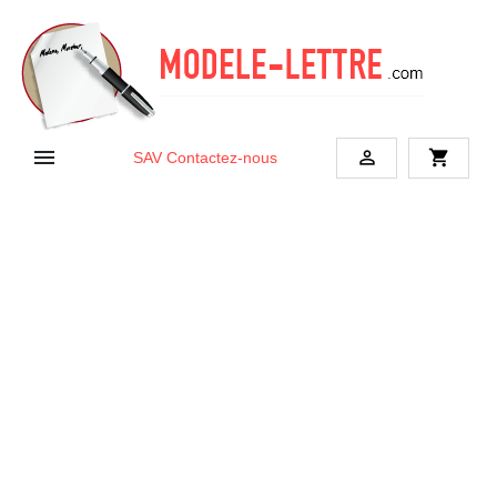


shopping_cart
SAV
Contactez-nous