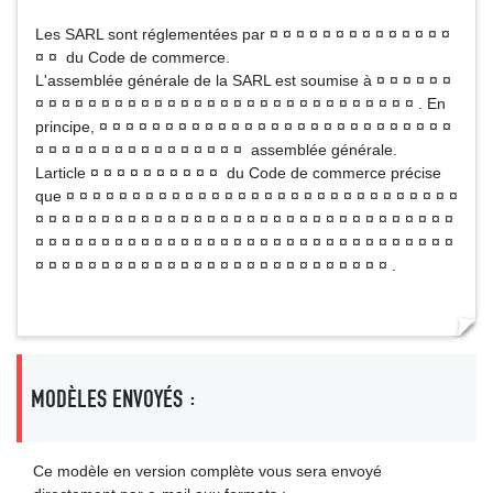
Les SARL sont réglementées par ¤ ¤ ¤ ¤ ¤ ¤ ¤ ¤ ¤ ¤ ¤ ¤ ¤ ¤
¤ ¤ du Code de commerce.
L'assemblée générale de la SARL est soumise à ¤ ¤ ¤ ¤ ¤ ¤
¤ ¤ ¤ ¤ ¤ ¤ ¤ ¤ ¤ ¤ ¤ ¤ ¤ ¤ ¤ ¤ ¤ ¤ ¤ ¤ ¤ ¤ ¤ ¤ ¤ ¤ ¤ ¤ ¤ . En
principe, ¤ ¤ ¤ ¤ ¤ ¤ ¤ ¤ ¤ ¤ ¤ ¤ ¤ ¤ ¤ ¤ ¤ ¤ ¤ ¤ ¤ ¤ ¤ ¤ ¤ ¤ ¤
¤ ¤ ¤ ¤ ¤ ¤ ¤ ¤ ¤ ¤ ¤ ¤ ¤ ¤ ¤ ¤ assemblée générale.
Larticle ¤ ¤ ¤ ¤ ¤ ¤ ¤ ¤ ¤ ¤ du Code de commerce précise
que ¤ ¤ ¤ ¤ ¤ ¤ ¤ ¤ ¤ ¤ ¤ ¤ ¤ ¤ ¤ ¤ ¤ ¤ ¤ ¤ ¤ ¤ ¤ ¤ ¤ ¤ ¤ ¤ ¤ ¤
¤ ¤ ¤ ¤ ¤ ¤ ¤ ¤ ¤ ¤ ¤ ¤ ¤ ¤ ¤ ¤ ¤ ¤ ¤ ¤ ¤ ¤ ¤ ¤ ¤ ¤ ¤ ¤ ¤ ¤ ¤ ¤
¤ ¤ ¤ ¤ ¤ ¤ ¤ ¤ ¤ ¤ ¤ ¤ ¤ ¤ ¤ ¤ ¤ ¤ ¤ ¤ ¤ ¤ ¤ ¤ ¤ ¤ ¤ ¤ ¤ ¤ ¤ ¤
¤ ¤ ¤ ¤ ¤ ¤ ¤ ¤ ¤ ¤ ¤ ¤ ¤ ¤ ¤ ¤ ¤ ¤ ¤ ¤ ¤ ¤ ¤ ¤ ¤ ¤ ¤ .
MODÈLES ENVOYÉS :
Ce modèle en version complète vous sera envoyé