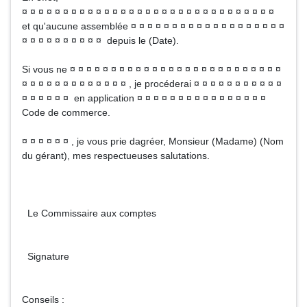
¤ ¤ ¤ ¤ ¤ ¤ ¤ ¤ ¤ ¤ ¤ ¤ ¤ ¤ ¤ ¤ ¤ ¤ ¤ ¤ ¤ ¤ ¤ ¤ ¤ ¤ ¤ ¤ ¤ ¤ ¤
et qu'aucune assemblée ¤ ¤ ¤ ¤ ¤ ¤ ¤ ¤ ¤ ¤ ¤ ¤ ¤ ¤ ¤ ¤ ¤ ¤ ¤
¤ ¤ ¤ ¤ ¤ ¤ ¤ ¤ ¤ ¤ depuis le (Date).
Si vous ne ¤ ¤ ¤ ¤ ¤ ¤ ¤ ¤ ¤ ¤ ¤ ¤ ¤ ¤ ¤ ¤ ¤ ¤ ¤ ¤ ¤ ¤ ¤ ¤ ¤ ¤
¤ ¤ ¤ ¤ ¤ ¤ ¤ ¤ ¤ ¤ ¤ ¤ ¤ , je procéderai ¤ ¤ ¤ ¤ ¤ ¤ ¤ ¤ ¤ ¤ ¤
¤ ¤ ¤ ¤ ¤ ¤ en application ¤ ¤ ¤ ¤ ¤ ¤ ¤ ¤ ¤ ¤ ¤ ¤ ¤ ¤ ¤ ¤
Code de commerce.
¤ ¤ ¤ ¤ ¤ ¤ , je vous prie dagréer, Monsieur (Madame) (Nom
du gérant), mes respectueuses salutations.
Le Commissaire aux comptes
Signature
Conseils :