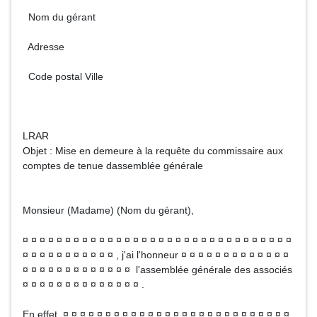
Nom du gérant
Adresse
Code postal Ville
LRAR
Objet : Mise en demeure à la requête du commissaire aux
comptes de tenue dassemblée générale
Monsieur (Madame) (Nom du gérant),
¤ ¤ ¤ ¤ ¤ ¤ ¤ ¤ ¤ ¤ ¤ ¤ ¤ ¤ ¤ ¤ ¤ ¤ ¤ ¤ ¤ ¤ ¤ ¤ ¤ ¤ ¤ ¤ ¤ ¤ ¤ ¤
¤ ¤ ¤ ¤ ¤ ¤ ¤ ¤ ¤ ¤ ¤ , j'ai l'honneur ¤ ¤ ¤ ¤ ¤ ¤ ¤ ¤ ¤ ¤ ¤ ¤ ¤
¤ ¤ ¤ ¤ ¤ ¤ ¤ ¤ ¤ ¤ ¤ ¤ ¤ l'assemblée générale des associés
¤ ¤ ¤ ¤ ¤ ¤ ¤ ¤ ¤ ¤ ¤ ¤ ¤ ¤ .
En effet, ¤ ¤ ¤ ¤ ¤ ¤ ¤ ¤ ¤ ¤ ¤ ¤ ¤ ¤ ¤ ¤ ¤ ¤ ¤ ¤ ¤ ¤ ¤ ¤ ¤ ¤ ¤