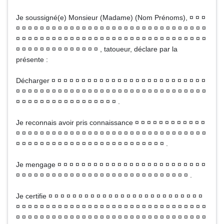
Je soussigné(e) Monsieur (Madame) (Nom Prénoms), ¤ ¤ ¤
¤ ¤ ¤ ¤ ¤ ¤ ¤ ¤ ¤ ¤ ¤ ¤ ¤ ¤ ¤ ¤ ¤ ¤ ¤ ¤ ¤ ¤ ¤ ¤ ¤ ¤ ¤ ¤ ¤ ¤ ¤ ¤
¤ ¤ ¤ ¤ ¤ ¤ ¤ ¤ ¤ ¤ ¤ ¤ ¤ ¤ ¤ ¤ ¤ ¤ ¤ ¤ ¤ ¤ ¤ ¤ ¤ ¤ ¤ ¤ ¤ ¤ ¤ ¤
¤ ¤ ¤ ¤ ¤ ¤ ¤ ¤ ¤ ¤ ¤ ¤ ¤ ¤ , tatoueur, déclare par la
présente :
Décharger ¤ ¤ ¤ ¤ ¤ ¤ ¤ ¤ ¤ ¤ ¤ ¤ ¤ ¤ ¤ ¤ ¤ ¤ ¤ ¤ ¤ ¤ ¤ ¤ ¤ ¤
¤ ¤ ¤ ¤ ¤ ¤ ¤ ¤ ¤ ¤ ¤ ¤ ¤ ¤ ¤ ¤ ¤ ¤ ¤ ¤ ¤ ¤ ¤ ¤ ¤ ¤ ¤ ¤ ¤ ¤ ¤ ¤
¤ ¤ ¤ ¤ ¤ ¤ ¤ ¤ ¤ ¤ ¤ ¤ ¤ ¤ ¤ ¤ ¤ .
Je reconnais avoir pris connaissance ¤ ¤ ¤ ¤ ¤ ¤ ¤ ¤ ¤ ¤ ¤ ¤
¤ ¤ ¤ ¤ ¤ ¤ ¤ ¤ ¤ ¤ ¤ ¤ ¤ ¤ ¤ ¤ ¤ ¤ ¤ ¤ ¤ ¤ ¤ ¤ ¤ ¤ ¤ ¤ ¤ ¤ ¤ ¤
¤ ¤ ¤ ¤ ¤ ¤ ¤ ¤ ¤ ¤ ¤ ¤ ¤ ¤ ¤ ¤ ¤ ¤ ¤ ¤ ¤ ¤ ¤ ¤ ¤ .
Je mengage ¤ ¤ ¤ ¤ ¤ ¤ ¤ ¤ ¤ ¤ ¤ ¤ ¤ ¤ ¤ ¤ ¤ ¤ ¤ ¤ ¤ ¤ ¤ ¤ ¤
¤ ¤ ¤ ¤ ¤ ¤ ¤ ¤ ¤ ¤ ¤ ¤ ¤ ¤ ¤ ¤ ¤ ¤ ¤ ¤ ¤ ¤ ¤ ¤ ¤ ¤ ¤ ¤ ¤ .
Je certifie ¤ ¤ ¤ ¤ ¤ ¤ ¤ ¤ ¤ ¤ ¤ ¤ ¤ ¤ ¤ ¤ ¤ ¤ ¤ ¤ ¤ ¤ ¤ ¤ ¤ ¤
¤ ¤ ¤ ¤ ¤ ¤ ¤ ¤ ¤ ¤ ¤ ¤ ¤ ¤ ¤ ¤ ¤ ¤ ¤ ¤ ¤ ¤ ¤ ¤ ¤ ¤ ¤ ¤ ¤ ¤ ¤ ¤
¤ ¤ ¤ ¤ ¤ ¤ ¤ ¤ ¤ ¤ ¤ ¤ ¤ ¤ ¤ ¤ ¤ ¤ ¤ ¤ ¤ ¤ ¤ ¤ ¤ ¤ ¤ ¤ ¤ ¤ ¤ ¤