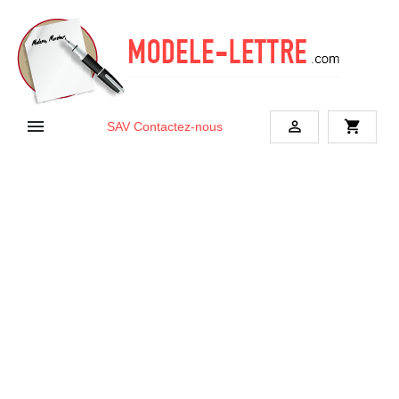


shopping_cart
SAV
Contactez-nous