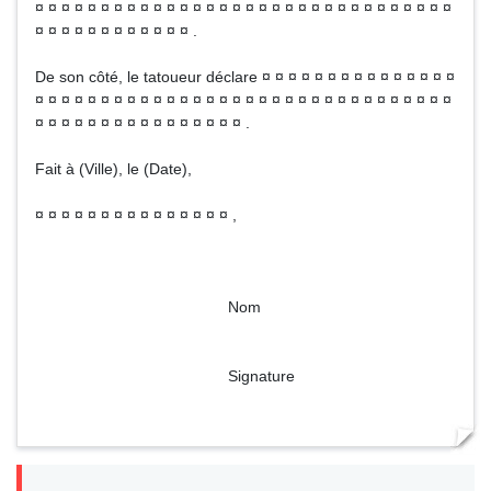
¤ ¤ ¤ ¤ ¤ ¤ ¤ ¤ ¤ ¤ ¤ ¤ ¤ ¤ ¤ ¤ ¤ ¤ ¤ ¤ ¤ ¤ ¤ ¤ ¤ ¤ ¤ ¤ ¤ ¤ ¤ ¤
¤ ¤ ¤ ¤ ¤ ¤ ¤ ¤ ¤ ¤ ¤ ¤ .
De son côté, le tatoueur déclare ¤ ¤ ¤ ¤ ¤ ¤ ¤ ¤ ¤ ¤ ¤ ¤ ¤ ¤ ¤
¤ ¤ ¤ ¤ ¤ ¤ ¤ ¤ ¤ ¤ ¤ ¤ ¤ ¤ ¤ ¤ ¤ ¤ ¤ ¤ ¤ ¤ ¤ ¤ ¤ ¤ ¤ ¤ ¤ ¤ ¤ ¤
¤ ¤ ¤ ¤ ¤ ¤ ¤ ¤ ¤ ¤ ¤ ¤ ¤ ¤ ¤ ¤ .
Fait à (Ville), le (Date),
¤ ¤ ¤ ¤ ¤ ¤ ¤ ¤ ¤ ¤ ¤ ¤ ¤ ¤ ¤ ,
Nom
Signature