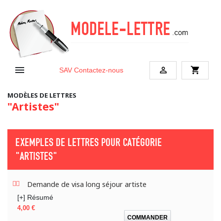


shopping_cart
SAV
Contactez-nous
MODÈLES DE LETTRES
"Artistes"
EXEMPLES DE LETTRES POUR CATÉGORIE
"ARTISTES"
Demande de visa long séjour artiste
[+] Résumé
Prix
4,00 €
COMMANDER