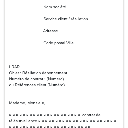
Nom société
Service client / résiliation
Adresse
Code postal Ville
LRAR
Objet : Résiliation dabonnement
Numéro de contrat : (Numéro)
ou Références client (Numéro)
Madame, Monsieur,
¤ ¤ ¤ ¤ ¤ ¤ ¤ ¤ ¤ ¤ ¤ ¤ ¤ ¤ ¤ ¤ ¤ ¤ ¤ ¤ ¤ contrat de
télésurveillance ¤ ¤ ¤ ¤ ¤ ¤ ¤ ¤ ¤ ¤ ¤ ¤ ¤ ¤ ¤ ¤ ¤ ¤ ¤ ¤ ¤ ¤ ¤
¤ ¤ ¤ ¤ ¤ ¤ ¤ ¤ ¤ ¤ ¤ ¤ ¤ ¤ ¤ ¤ ¤ ¤ ¤ ¤ ¤ ¤ ¤ ¤ .