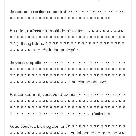
Je souhaite résilier ce contrat ¤ ¤ ¤ ¤ ¤ ¤ ¤ ¤ ¤ ¤ ¤ ¤ ¤ ¤ ¤ ¤
¤ ¤ ¤ ¤ ¤ ¤ ¤ ¤ ¤ ¤ ¤ ¤ ¤ ¤ ¤ ¤ ¤ ¤ ¤ ¤ ¤ ¤ ¤ ¤ ¤ ¤ ¤ ¤ .
En effet, (préciser le motif de résiliation : ¤ ¤ ¤ ¤ ¤ ¤ ¤ ¤ ¤ ¤
¤ ¤ ¤ ¤ ¤ ¤ ¤ ¤ ¤ ¤ ¤ ¤ ¤ ¤ ¤ ¤ ¤ ¤ ¤ ¤ ¤ ¤ ¤ ¤ ¤ ¤ ¤ ¤ ¤ ¤ ¤ ¤
¤ ¤ ). Il sagit donc ¤ ¤ ¤ ¤ ¤ ¤ ¤ ¤ ¤ ¤ ¤ ¤ ¤ ¤ ¤ ¤ ¤ ¤ ¤ ¤ ¤ ¤
¤ ¤ ¤ ¤ ¤ ¤ une résiliation anticipée.
Je vous rappelle ¤ ¤ ¤ ¤ ¤ ¤ ¤ ¤ ¤ ¤ ¤ ¤ ¤ ¤ ¤ ¤ ¤ ¤ ¤ ¤ ¤ ¤ ¤
¤ ¤ ¤ ¤ ¤ ¤ ¤ ¤ ¤ ¤ ¤ ¤ ¤ ¤ ¤ ¤ ¤ ¤ ¤ ¤ ¤ ¤ ¤ ¤ ¤ ¤ ¤ ¤ ¤ ¤ ¤ ¤
¤ ¤ ¤ ¤ ¤ ¤ ¤ ¤ ¤ ¤ ¤ ¤ ¤ ¤ ¤ ¤ ¤ ¤ ¤ ¤ ¤ ¤ ¤ ¤ ¤ ¤ ¤ ¤ ¤ ¤ ¤ ¤
¤ ¤ ¤ ¤ ¤ ¤ ¤ ¤ ¤ ¤ ¤ ¤ ¤ ¤ ¤ ¤ une clause abusive.
Par conséquent, vous voudrez bien ¤ ¤ ¤ ¤ ¤ ¤ ¤ ¤ ¤ ¤ ¤ ¤ ¤
¤ ¤ ¤ ¤ ¤ ¤ ¤ ¤ ¤ ¤ ¤ ¤ ¤ ¤ ¤ ¤ ¤ ¤ ¤ ¤ ¤ ¤ ¤ ¤ ¤ ¤ ¤ ¤ ¤ ¤ ¤ ¤
¤ ¤ ¤ ¤ ¤ ¤ ¤ ¤ ¤ ¤ ¤ ¤ ¤ ¤ ¤ ¤ ¤ ¤ ¤ ¤ ¤ ¤ ¤ ¤ ¤ ¤ ¤ ¤ ¤ ¤ ¤ ¤
¤ ¤ ¤ ¤ ¤ ¤ ¤ ¤ ¤ ¤ ¤ ¤ ¤ ¤ ¤ ¤ ¤ ¤ ¤ ¤ ¤ la résiliation.
Vous voudrez bien également ¤ ¤ ¤ ¤ ¤ ¤ ¤ ¤ ¤ ¤ ¤ ¤ ¤ ¤ ¤ ¤
¤ ¤ ¤ ¤ ¤ ¤ ¤ ¤ ¤ ¤ ¤ ¤ ¤ ¤ ¤ ¤ . En labsence de réponse ¤ ¤