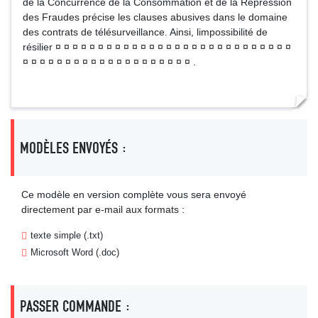
de la Concurrence de la Consommation et de la Répression
des Fraudes précise les clauses abusives dans le domaine
des contrats de télésurveillance. Ainsi, limpossibilité de
résilier ¤ ¤ ¤ ¤ ¤ ¤ ¤ ¤ ¤ ¤ ¤ ¤ ¤ ¤ ¤ ¤ ¤ ¤ ¤ ¤ ¤ ¤ ¤ ¤ ¤ ¤ ¤ ¤
¤ ¤ ¤ ¤ ¤ ¤ ¤ ¤ ¤ ¤ ¤ ¤ ¤ ¤ ¤ ¤ ¤ ¤ ¤ ¤ .
MODÈLES ENVOYÉS :
Ce modèle en version complète vous sera envoyé
directement par e-mail aux formats :
texte simple (.txt)
Microsoft Word (.doc)
PASSER COMMANDE :