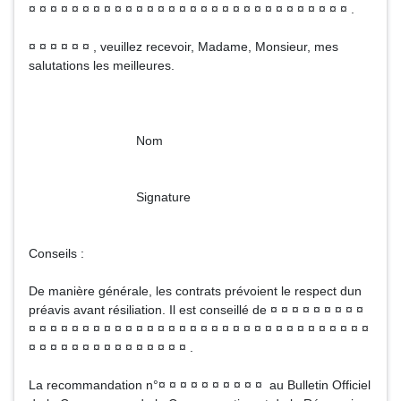
¤ ¤ ¤ ¤ ¤ ¤ ¤ ¤ ¤ ¤ ¤ ¤ ¤ ¤ ¤ ¤ ¤ ¤ ¤ ¤ ¤ ¤ ¤ ¤ ¤ ¤ ¤ ¤ ¤ ¤ .
¤ ¤ ¤ ¤ ¤ ¤ , veuillez recevoir, Madame, Monsieur, mes
salutations les meilleures.
Nom
Signature
Conseils :
De manière générale, les contrats prévoient le respect dun
préavis avant résiliation. Il est conseillé de ¤ ¤ ¤ ¤ ¤ ¤ ¤ ¤ ¤
¤ ¤ ¤ ¤ ¤ ¤ ¤ ¤ ¤ ¤ ¤ ¤ ¤ ¤ ¤ ¤ ¤ ¤ ¤ ¤ ¤ ¤ ¤ ¤ ¤ ¤ ¤ ¤ ¤ ¤ ¤ ¤
¤ ¤ ¤ ¤ ¤ ¤ ¤ ¤ ¤ ¤ ¤ ¤ ¤ ¤ ¤ .
La recommandation n°¤ ¤ ¤ ¤ ¤ ¤ ¤ ¤ ¤ ¤ au Bulletin Officiel