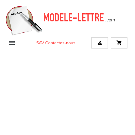


shopping_cart
SAV
Contactez-nous