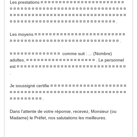
Les prestations ¤ ¤ ¤ ¤ ¤ ¤ ¤ ¤ ¤ ¤ ¤ ¤ ¤ ¤ ¤ ¤ ¤ ¤ ¤ ¤ ¤ ¤ ¤
¤ ¤ ¤ ¤ ¤ ¤ ¤ ¤ ¤ ¤ ¤ ¤ ¤ ¤ ¤ ¤ ¤ ¤ ¤ ¤ ¤ ¤ ¤ ¤ ¤ ¤ ¤ ¤ ¤ ¤ ¤ ¤
¤ ¤ ¤ ¤ ¤ ¤ ¤ ¤ ¤ ¤ ¤ ¤ ¤ ¤ ¤ ¤ ¤ ¤ ¤ ¤ ¤ ¤ ¤ ¤ ¤ ¤ ¤ ¤ ¤ ¤ ¤ ¤
¤ ¤ ¤ ¤ ¤ ¤ ¤ ¤ ¤ ¤ ¤ ¤ ¤ ¤ ¤ ¤ ¤ ¤ ¤ ¤ ¤ ¤ ¤ ¤ ¤ ¤ ¤ ¤ ¤ .
Les moyens ¤ ¤ ¤ ¤ ¤ ¤ ¤ ¤ ¤ ¤ ¤ ¤ ¤ ¤ ¤ ¤ ¤ ¤ ¤ ¤ ¤ ¤ ¤ ¤ ¤
¤ ¤ ¤ ¤ ¤ ¤ ¤ ¤ ¤ ¤ ¤ ¤ ¤ ¤ ¤ ¤ ¤ ¤ ¤ ¤ ¤ ¤ ¤ ¤ ¤ ¤ ¤ ¤ ¤ ¤ .
¤ ¤ ¤ ¤ ¤ ¤ ¤ ¤ ¤ ¤ ¤ ¤ ¤ ¤ comme suit : ... (Nombre)
adultes, ¤ ¤ ¤ ¤ ¤ ¤ ¤ ¤ ¤ ¤ ¤ ¤ ¤ ¤ ¤ ¤ ¤ ¤ ¤ . Le personnel
est ¤ ¤ ¤ ¤ ¤ ¤ ¤ ¤ ¤ ¤ ¤ ¤ ¤ ¤ ¤ ¤ ¤ ¤ ¤ ¤ ¤ ¤ ¤ ¤ ¤ ¤ ¤ ¤ ¤ ¤
.
Je soussigné certifie ¤ ¤ ¤ ¤ ¤ ¤ ¤ ¤ ¤ ¤ ¤ ¤ ¤ ¤ ¤ ¤ ¤ ¤ ¤ ¤ ¤
¤ ¤ ¤ ¤ ¤ ¤ ¤ ¤ ¤ ¤ ¤ ¤ ¤ ¤ ¤ ¤ ¤ ¤ ¤ ¤ ¤ ¤ ¤ ¤ ¤ ¤ ¤ ¤ ¤ ¤ ¤ ¤
¤ ¤ ¤ ¤ ¤ ¤ ¤ ¤ ¤ .
Dans l'attente de votre réponse, recevez, Monsieur (ou
Madame) le Préfet, nos salutations les meilleures.