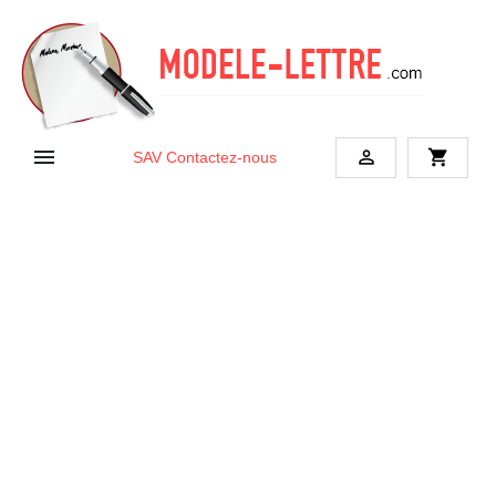


shopping_cart
SAV
Contactez-nous