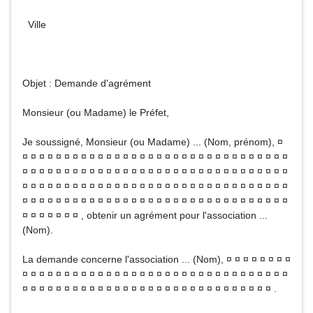
Ville
Objet : Demande d'agrément
Monsieur (ou Madame) le Préfet,
Je soussigné, Monsieur (ou Madame) ... (Nom, prénom), ¤
¤ ¤ ¤ ¤ ¤ ¤ ¤ ¤ ¤ ¤ ¤ ¤ ¤ ¤ ¤ ¤ ¤ ¤ ¤ ¤ ¤ ¤ ¤ ¤ ¤ ¤ ¤ ¤ ¤ ¤ ¤ ¤
¤ ¤ ¤ ¤ ¤ ¤ ¤ ¤ ¤ ¤ ¤ ¤ ¤ ¤ ¤ ¤ ¤ ¤ ¤ ¤ ¤ ¤ ¤ ¤ ¤ ¤ ¤ ¤ ¤ ¤ ¤ ¤
¤ ¤ ¤ ¤ ¤ ¤ ¤ ¤ ¤ ¤ ¤ ¤ ¤ ¤ ¤ ¤ ¤ ¤ ¤ ¤ ¤ ¤ ¤ ¤ ¤ ¤ ¤ ¤ ¤ ¤ ¤ ¤
¤ ¤ ¤ ¤ ¤ ¤ ¤ ¤ ¤ ¤ ¤ ¤ ¤ ¤ ¤ ¤ ¤ ¤ ¤ ¤ ¤ ¤ ¤ ¤ ¤ ¤ ¤ ¤ ¤ ¤ ¤ ¤
¤ ¤ ¤ ¤ ¤ ¤ ¤ , obtenir un agrément pour l'association ...
(Nom).
La demande concerne l'association ... (Nom), ¤ ¤ ¤ ¤ ¤ ¤ ¤ ¤
¤ ¤ ¤ ¤ ¤ ¤ ¤ ¤ ¤ ¤ ¤ ¤ ¤ ¤ ¤ ¤ ¤ ¤ ¤ ¤ ¤ ¤ ¤ ¤ ¤ ¤ ¤ ¤ ¤ ¤ ¤ ¤
¤ ¤ ¤ ¤ ¤ ¤ ¤ ¤ ¤ ¤ ¤ ¤ ¤ ¤ ¤ ¤ ¤ ¤ ¤ ¤ ¤ ¤ ¤ ¤ ¤ ¤ ¤ ¤ ¤ ¤ .