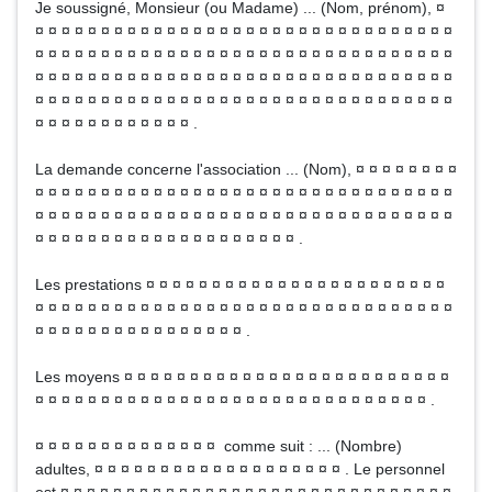
Je soussigné, Monsieur (ou Madame) ... (Nom, prénom), ¤
¤ ¤ ¤ ¤ ¤ ¤ ¤ ¤ ¤ ¤ ¤ ¤ ¤ ¤ ¤ ¤ ¤ ¤ ¤ ¤ ¤ ¤ ¤ ¤ ¤ ¤ ¤ ¤ ¤ ¤ ¤ ¤
¤ ¤ ¤ ¤ ¤ ¤ ¤ ¤ ¤ ¤ ¤ ¤ ¤ ¤ ¤ ¤ ¤ ¤ ¤ ¤ ¤ ¤ ¤ ¤ ¤ ¤ ¤ ¤ ¤ ¤ ¤ ¤
¤ ¤ ¤ ¤ ¤ ¤ ¤ ¤ ¤ ¤ ¤ ¤ ¤ ¤ ¤ ¤ ¤ ¤ ¤ ¤ ¤ ¤ ¤ ¤ ¤ ¤ ¤ ¤ ¤ ¤ ¤ ¤
¤ ¤ ¤ ¤ ¤ ¤ ¤ ¤ ¤ ¤ ¤ ¤ ¤ ¤ ¤ ¤ ¤ ¤ ¤ ¤ ¤ ¤ ¤ ¤ ¤ ¤ ¤ ¤ ¤ ¤ ¤ ¤
¤ ¤ ¤ ¤ ¤ ¤ ¤ ¤ ¤ ¤ ¤ ¤ .
La demande concerne l'association ... (Nom), ¤ ¤ ¤ ¤ ¤ ¤ ¤ ¤
¤ ¤ ¤ ¤ ¤ ¤ ¤ ¤ ¤ ¤ ¤ ¤ ¤ ¤ ¤ ¤ ¤ ¤ ¤ ¤ ¤ ¤ ¤ ¤ ¤ ¤ ¤ ¤ ¤ ¤ ¤ ¤
¤ ¤ ¤ ¤ ¤ ¤ ¤ ¤ ¤ ¤ ¤ ¤ ¤ ¤ ¤ ¤ ¤ ¤ ¤ ¤ ¤ ¤ ¤ ¤ ¤ ¤ ¤ ¤ ¤ ¤ ¤ ¤
¤ ¤ ¤ ¤ ¤ ¤ ¤ ¤ ¤ ¤ ¤ ¤ ¤ ¤ ¤ ¤ ¤ ¤ ¤ ¤ .
Les prestations ¤ ¤ ¤ ¤ ¤ ¤ ¤ ¤ ¤ ¤ ¤ ¤ ¤ ¤ ¤ ¤ ¤ ¤ ¤ ¤ ¤ ¤ ¤
¤ ¤ ¤ ¤ ¤ ¤ ¤ ¤ ¤ ¤ ¤ ¤ ¤ ¤ ¤ ¤ ¤ ¤ ¤ ¤ ¤ ¤ ¤ ¤ ¤ ¤ ¤ ¤ ¤ ¤ ¤ ¤
¤ ¤ ¤ ¤ ¤ ¤ ¤ ¤ ¤ ¤ ¤ ¤ ¤ ¤ ¤ ¤ .
Les moyens ¤ ¤ ¤ ¤ ¤ ¤ ¤ ¤ ¤ ¤ ¤ ¤ ¤ ¤ ¤ ¤ ¤ ¤ ¤ ¤ ¤ ¤ ¤ ¤ ¤
¤ ¤ ¤ ¤ ¤ ¤ ¤ ¤ ¤ ¤ ¤ ¤ ¤ ¤ ¤ ¤ ¤ ¤ ¤ ¤ ¤ ¤ ¤ ¤ ¤ ¤ ¤ ¤ ¤ ¤ .
¤ ¤ ¤ ¤ ¤ ¤ ¤ ¤ ¤ ¤ ¤ ¤ ¤ ¤ comme suit : ... (Nombre)
adultes, ¤ ¤ ¤ ¤ ¤ ¤ ¤ ¤ ¤ ¤ ¤ ¤ ¤ ¤ ¤ ¤ ¤ ¤ ¤ . Le personnel