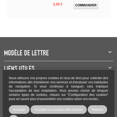
Prix
2,00 €
COMMANDER
MODÈLE DE LETTRE
LIENS UTILES
Nous utilisons nos propres cookies et ceux de tiers pour collecter des
NEWSLETTER
informations afin d'améliorer nos services et d'analyser vos habitudes
de navigation. Si vous continuez à naviguer, cela implique
l'acceptation de leur installation. Vous pouvez choisir de bloquer
certains types de cookies, cliquez sur "Configuration des cookies"
pour en savoir plus et paramétrer vos cookies selon vos envies.
Rejoignez-nous sur les réseaux !
Accepter
Accepter les cookies sélectionnés
Refuser