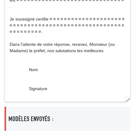
est ¤ ¤ ¤ ¤ ¤ ¤ ¤ ¤ ¤ ¤ ¤ ¤ ¤ ¤ ¤ ¤ ¤ ¤ ¤ ¤ ¤ ¤ ¤ ¤ ¤ ¤ ¤ ¤ ¤ ¤
.
Je soussigné certifie ¤ ¤ ¤ ¤ ¤ ¤ ¤ ¤ ¤ ¤ ¤ ¤ ¤ ¤ ¤ ¤ ¤ ¤ ¤ ¤ ¤
¤ ¤ ¤ ¤ ¤ ¤ ¤ ¤ ¤ ¤ ¤ ¤ ¤ ¤ ¤ ¤ ¤ ¤ ¤ ¤ ¤ ¤ ¤ ¤ ¤ ¤ ¤ ¤ ¤ ¤ ¤ ¤
¤ ¤ ¤ ¤ ¤ ¤ ¤ ¤ ¤ .
Dans l'attente de votre réponse, recevez, Monsieur (ou
Madame) le préfet, nos salutations les meilleures.
Nom
Signature
MODÈLES ENVOYÉS :