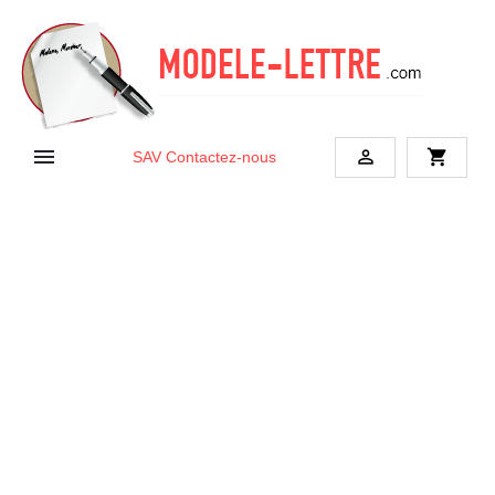


shopping_cart
SAV
Contactez-nous