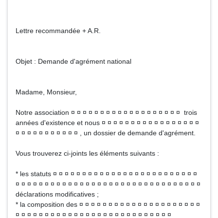
Lettre recommandée + A.R.
Objet : Demande d'agrément national
Madame, Monsieur,
Notre association ¤ ¤ ¤ ¤ ¤ ¤ ¤ ¤ ¤ ¤ ¤ ¤ ¤ ¤ ¤ ¤ ¤ ¤ ¤ trois
années d'existence et nous ¤ ¤ ¤ ¤ ¤ ¤ ¤ ¤ ¤ ¤ ¤ ¤ ¤ ¤ ¤ ¤ ¤
¤ ¤ ¤ ¤ ¤ ¤ ¤ ¤ ¤ ¤ ¤ , un dossier de demande d'agrément.
Vous trouverez ci-joints les éléments suivants :
* les statuts ¤ ¤ ¤ ¤ ¤ ¤ ¤ ¤ ¤ ¤ ¤ ¤ ¤ ¤ ¤ ¤ ¤ ¤ ¤ ¤ ¤ ¤ ¤ ¤ ¤
¤ ¤ ¤ ¤ ¤ ¤ ¤ ¤ ¤ ¤ ¤ ¤ ¤ ¤ ¤ ¤ ¤ ¤ ¤ ¤ ¤ ¤ ¤ ¤ ¤ ¤ ¤ ¤ ¤ ¤ ¤ ¤
déclarations modificatives ;
* la composition des ¤ ¤ ¤ ¤ ¤ ¤ ¤ ¤ ¤ ¤ ¤ ¤ ¤ ¤ ¤ ¤ ¤ ¤ ¤ ¤ ¤
¤ ¤ ¤ ¤ ¤ ¤ ¤ ¤ ¤ ¤ ¤ ¤ ¤ ¤ ¤ ¤ ¤ ¤ ¤ ¤ ¤ ¤ ¤ ¤ ¤ ¤ ¤