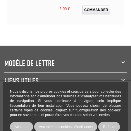
Prix
2,00 €
COMMANDER
MODÈLE DE LETTRE
LIENS UTILES
Nous utilisons nos propres cookies et ceux de tiers pour collecter des
NEWSLETTER
informations afin d'améliorer nos services et d'analyser vos habitudes
de navigation. Si vous continuez à naviguer, cela implique
l'acceptation de leur installation. Vous pouvez choisir de bloquer
certains types de cookies, cliquez sur "Configuration des cookies"
pour en savoir plus et paramétrer vos cookies selon vos envies.
Rejoignez-nous sur les réseaux !
Accepter
Accepter les cookies sélectionnés
Refuser