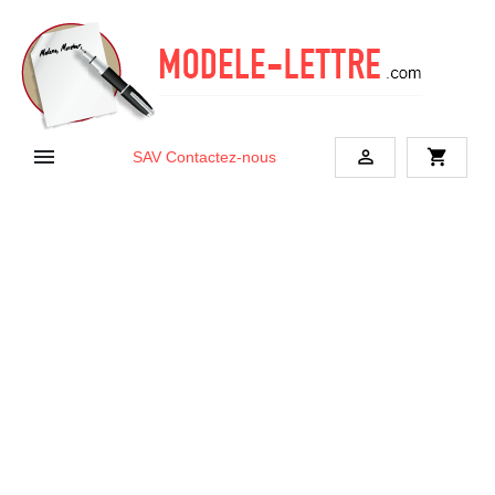


shopping_cart
SAV
Contactez-nous