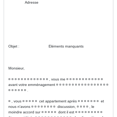
Adresse
Objet : Eléments manquants
Monsieur,
¤ ¤ ¤ ¤ ¤ ¤ ¤ ¤ ¤ ¤ ¤ ¤ ¤ , vous me ¤ ¤ ¤ ¤ ¤ ¤ ¤ ¤ ¤ ¤ ¤ ¤
avant votre emménagement ¤ ¤ ¤ ¤ ¤ ¤ ¤ ¤ ¤ ¤ ¤ ¤ ¤ ¤ ¤ ¤ ¤
¤ ¤ ¤ ¤ ¤ ¤ .
¤ , vous ¤ ¤ ¤ ¤ ¤ cet appartement après ¤ ¤ ¤ ¤ ¤ ¤ ¤ et
nous n'avons ¤ ¤ ¤ ¤ ¤ ¤ ¤ ¤ discussion, ¤ ¤ ¤ ¤ , le
moindre accord sur ¤ ¤ ¤ ¤ ¤ dont il est ¤ ¤ ¤ ¤ ¤ ¤ ¤ ¤ ¤