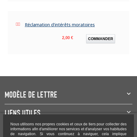
Réclamation d'intérêts moratoires
Prix
2,00 €
COMMANDER
MODÈLE DE LETTRE
LIENS UTILES
Nous utilisons nos propres cookies et ceux de tiers pour collecter des
NEWSLETTER
informations afin d'améliorer nos services et d'analyser vos habitudes
de navigation. Si vous continuez à naviguer, cela implique