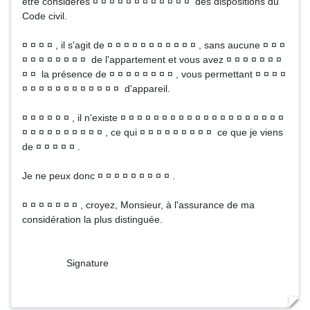
être considérés ¤ ¤ ¤ ¤ ¤ ¤ ¤ ¤ ¤ ¤ ¤ ¤ des dispositions du
Code civil.
¤ ¤ ¤ ¤ , il s'agit de ¤ ¤ ¤ ¤ ¤ ¤ ¤ ¤ ¤ ¤ ¤ , sans aucune ¤ ¤ ¤
¤ ¤ ¤ ¤ ¤ ¤ ¤ ¤ de l'appartement et vous avez ¤ ¤ ¤ ¤ ¤ ¤ ¤
¤ ¤ la présence de ¤ ¤ ¤ ¤ ¤ ¤ ¤ ¤ , vous permettant ¤ ¤ ¤ ¤
¤ ¤ ¤ ¤ ¤ ¤ ¤ ¤ ¤ ¤ ¤ ¤ d'appareil.
¤ ¤ ¤ ¤ ¤ ¤ , il n'existe ¤ ¤ ¤ ¤ ¤ ¤ ¤ ¤ ¤ ¤ ¤ ¤ ¤ ¤ ¤ ¤ ¤ ¤ ¤ ¤
¤ ¤ ¤ ¤ ¤ ¤ ¤ ¤ ¤ ¤ , ce qui ¤ ¤ ¤ ¤ ¤ ¤ ¤ ¤ ¤ ce que je viens
de ¤ ¤ ¤ ¤ ¤ .
Je ne peux donc ¤ ¤ ¤ ¤ ¤ ¤ ¤ ¤ ¤ .
¤ ¤ ¤ ¤ ¤ ¤ ¤ , croyez, Monsieur, à l'assurance de ma
considération la plus distinguée.
Signature