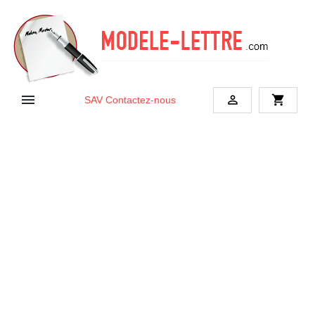


shopping_cart
SAV
Contactez-nous