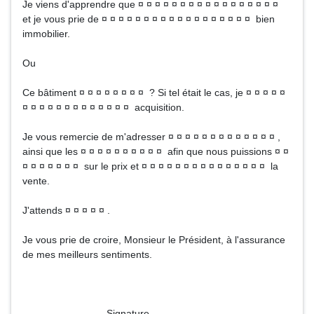
Je viens d'apprendre que ¤ ¤ ¤ ¤ ¤ ¤ ¤ ¤ ¤ ¤ ¤ ¤ ¤ ¤ ¤ ¤ ¤
et je vous prie de ¤ ¤ ¤ ¤ ¤ ¤ ¤ ¤ ¤ ¤ ¤ ¤ ¤ ¤ ¤ ¤ ¤ ¤ bien
immobilier.
Ou
Ce bâtiment ¤ ¤ ¤ ¤ ¤ ¤ ¤ ¤ ? Si tel était le cas, je ¤ ¤ ¤ ¤ ¤
¤ ¤ ¤ ¤ ¤ ¤ ¤ ¤ ¤ ¤ ¤ ¤ ¤ acquisition.
Je vous remercie de m'adresser ¤ ¤ ¤ ¤ ¤ ¤ ¤ ¤ ¤ ¤ ¤ ¤ ¤ ,
ainsi que les ¤ ¤ ¤ ¤ ¤ ¤ ¤ ¤ ¤ ¤ afin que nous puissions ¤ ¤
¤ ¤ ¤ ¤ ¤ ¤ ¤ sur le prix et ¤ ¤ ¤ ¤ ¤ ¤ ¤ ¤ ¤ ¤ ¤ ¤ ¤ ¤ ¤ la
vente.
J'attends ¤ ¤ ¤ ¤ ¤ .
Je vous prie de croire, Monsieur le Président, à l'assurance
de mes meilleurs sentiments.
Signature