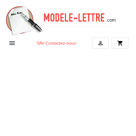


shopping_cart
SAV
Contactez-nous