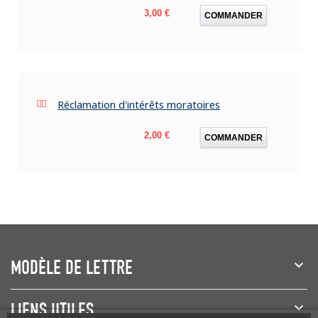
Prix
3,00 €
COMMANDER
Réclamation d'intérêts moratoires
Prix
2,00 €
COMMANDER
MODÈLE DE LETTRE
LIENS UTILES