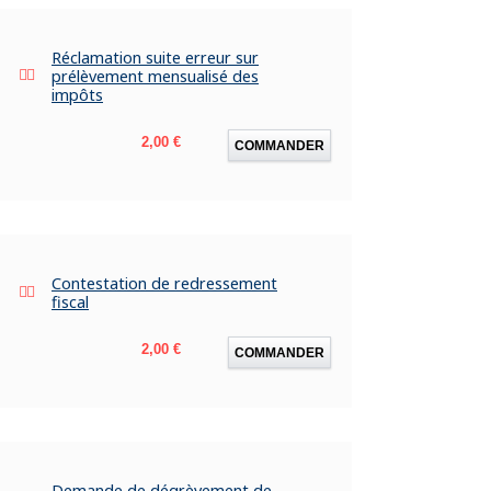
Réclamation suite erreur sur
prélèvement mensualisé des
impôts
Prix
2,00 €
COMMANDER
Contestation de redressement
fiscal
Prix
2,00 €
COMMANDER
Demande de dégrèvement de