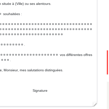
ituée à (Ville) ou ses alentours.
¤ souhaitées :
¤ ¤ ¤ ¤ ¤ ¤ ¤ ¤ ¤ ¤ ¤ ¤ ¤ ¤ ¤ ¤ ¤ ¤ ¤ ¤ ¤ ¤ ¤ ¤ ¤ ¤ ¤ ¤ ¤ ¤ ¤
¤ ¤ ¤ ¤ ¤ ¤ ¤ ¤ ¤ ¤ ¤ ¤ ¤ ¤ ¤ ¤ ¤ ¤ ¤ ¤ ¤ ¤ ¤ ¤ ¤ ¤ ¤ ¤ ¤ ¤ ¤ ¤
¤ ¤ ¤ ¤ ¤ ¤ ¤ ¤ ¤ ¤ ¤ ¤ ¤ ¤ ¤ ¤ ¤ ¤ ¤ ¤ ¤ ¤
¤ ¤ ¤ ¤ ¤ ¤ ¤ ¤ .
¤ ¤ ¤ ¤ ¤ ¤ ¤ ¤ ¤ ¤ ¤ ¤ ¤ ¤ ¤ ¤ ¤ ¤ ¤ vos différentes offres
 ¤ ¤ ¤ .
, Monsieur, mes salutations distinguées.
ture