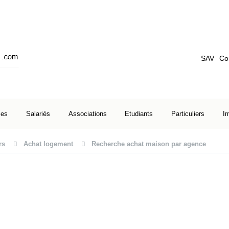
SAV
Co
ses
Salariés
Associations
Etudiants
Particuliers
I
rs
Achat logement
Recherche achat maison par agence