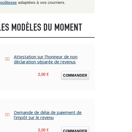
politesse
adaptées à vos courriers.
LES MODÈLES DU MOMENT
Attestation sur l'honneur de non
déclaration séparée de revenus
Prix
2,00 €
COMMANDER
Demande de délai de paiement de
l'impôt sur le revenu
Prix
2,00 €
COMMANDER