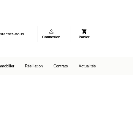

shopping_cart
ntactez-nous
Connexion
Panier
mmobilier
Résiliation
Contrats
Actualités