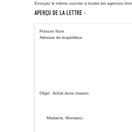
Envoyez le même courrier à toutes les agences immo
APERÇU DE LA LETTRE :
Prénom Nom A (V
Adresse de lexpéditeur
(Nom de lagence
Adresse de
Objet : Achat dune maison
Madame, Monsieur,