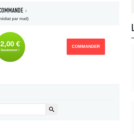
COMMANDE :
édiat par mail)
2,00 €
COMMANDER
Seulement !
