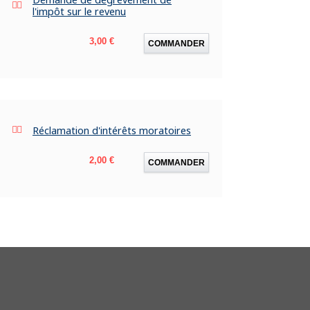
l'impôt sur le revenu
Prix
3,00 €
COMMANDER
Réclamation d'intérêts moratoires
Prix
2,00 €
COMMANDER