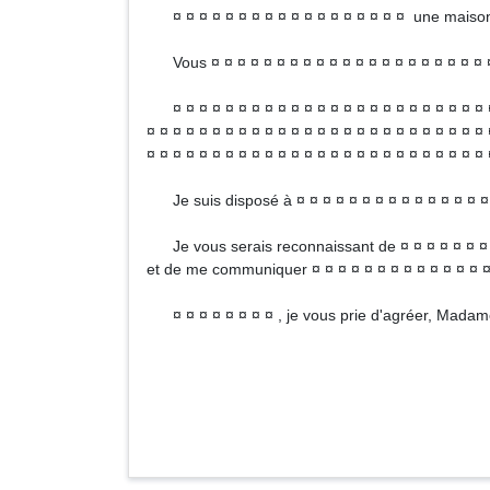
¤ ¤ ¤ ¤ ¤ ¤ ¤ ¤ ¤ ¤ ¤ ¤ ¤ ¤ ¤ ¤ ¤ ¤ une maison s
Vous ¤ ¤ ¤ ¤ ¤ ¤ ¤ ¤ ¤ ¤ ¤ ¤ ¤ ¤ ¤ ¤ ¤ ¤ ¤ ¤ ¤ 
¤ ¤ ¤ ¤ ¤ ¤ ¤ ¤ ¤ ¤ ¤ ¤ ¤ ¤ ¤ ¤ ¤ ¤ ¤ ¤ ¤ ¤ ¤ ¤ ¤ 
¤ ¤ ¤ ¤ ¤ ¤ ¤ ¤ ¤ ¤ ¤ ¤ ¤ ¤ ¤ ¤ ¤ ¤ ¤ ¤ ¤ ¤ ¤ ¤ ¤ ¤ 
¤ ¤ ¤ ¤ ¤ ¤ ¤ ¤ ¤ ¤ ¤ ¤ ¤ ¤ ¤ ¤ ¤ ¤ ¤ ¤ ¤ ¤ ¤ ¤ ¤ ¤ 
Je suis disposé à ¤ ¤ ¤ ¤ ¤ ¤ ¤ ¤ ¤ ¤ ¤ ¤ ¤ ¤ ¤ 
Je vous serais reconnaissant de ¤ ¤ ¤ ¤ ¤ ¤ ¤ ¤ 
et de me communiquer ¤ ¤ ¤ ¤ ¤ ¤ ¤ ¤ ¤ ¤ ¤ ¤ ¤ ¤
¤ ¤ ¤ ¤ ¤ ¤ ¤ ¤ , je vous prie d'agréer, Madame
Signa