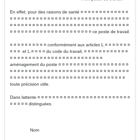
En effet, pour des raisons de santé ¤ ¤ ¤ ¤ ¤ ¤ ¤ ¤ ¤ ¤ ¤ ¤ ¤
¤ ¤ ¤ ¤ ¤ ¤ ¤ ¤ ¤ ¤ ¤ ¤ ¤ ¤ ¤ ¤ ¤ ¤ ¤ ¤ ¤ ¤ ¤ ¤ ¤ ¤ ¤ ¤ ¤ ¤ ¤ ¤
¤ ¤ ¤ ¤ ¤ ¤ ¤ ¤ ¤ ¤ ¤ ¤ ¤ ¤ ¤ ¤ ¤ ¤ ¤ ¤ ¤ ¤ ¤ ¤ ¤ ¤ ¤ ¤ ¤ ¤ ¤ ¤
¤ ¤ ¤ ¤ ¤ ¤ ¤ ¤ ¤ ¤ ¤ ¤ ¤ ¤ ¤ ¤ ¤ ¤ ¤ ¤ ¤ ¤ ce poste de travail.
¤ ¤ ¤ ¤ ¤ ¤ ¤ ¤ ¤ ¤ conformément aux articles L.¤ ¤ ¤ ¤ ¤ ¤ ¤
¤ ¤ ¤ et L.¤ ¤ ¤ ¤ du code du travail, ¤ ¤ ¤ ¤ ¤ ¤ ¤ ¤ ¤ ¤ ¤ ¤
¤ ¤ ¤ ¤ ¤ ¤ ¤ ¤ ¤ ¤ ¤ ¤ ¤ ¤ ¤ ¤ ¤ ¤ ¤ ¤ ¤ ¤ ¤ ¤ ¤
aménagement du poste ¤ ¤ ¤ ¤ ¤ ¤ ¤ ¤ ¤ ¤ ¤ ¤ ¤ ¤ ¤ ¤ ¤ ¤ ¤
¤ ¤ ¤ ¤ ¤ ¤ ¤ ¤ ¤ ¤ ¤ ¤ ¤ ¤ ¤ ¤ ¤ ¤ ¤ ¤ ¤ ¤ ¤ ¤ ¤ ¤ ¤ ¤ ¤ ¤ ¤ ¤
¤ ¤ ¤ ¤ ¤ ¤ ¤ ¤ ¤ ¤ ¤ ¤ ¤ ¤ ¤ ¤ ¤ ¤ ¤ ¤ ¤ ¤ ¤ ¤ ¤ ¤ ¤ ¤ ¤ ¤ ¤
toute précision utile.
Dans lattente ¤ ¤ ¤ ¤ ¤ ¤ ¤ ¤ ¤ ¤ ¤ ¤ ¤ ¤ ¤ ¤ ¤ ¤ ¤ ¤ ¤ ¤ ¤ ¤ ¤
¤ ¤ ¤ ¤ ¤ distinguées.
Nom