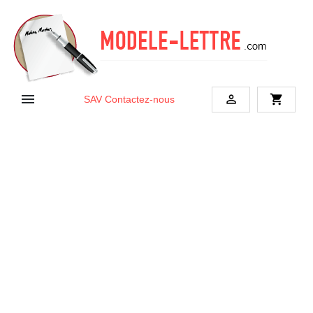


shopping_cart
SAV
Contactez-nous