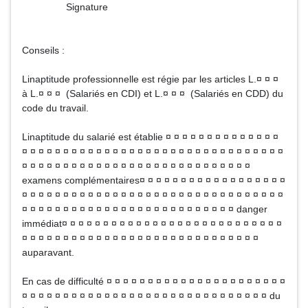
Signature
Conseils :
Linaptitude professionnelle est régie par les articles L.¤ ¤ ¤
à L.¤ ¤ ¤ (Salariés en CDI) et L.¤ ¤ ¤ (Salariés en CDD) du
code du travail.
Linaptitude du salarié est établie ¤ ¤ ¤ ¤ ¤ ¤ ¤ ¤ ¤ ¤ ¤ ¤ ¤ ¤
¤ ¤ ¤ ¤ ¤ ¤ ¤ ¤ ¤ ¤ ¤ ¤ ¤ ¤ ¤ ¤ ¤ ¤ ¤ ¤ ¤ ¤ ¤ ¤ ¤ ¤ ¤ ¤ ¤ ¤ ¤ ¤
¤ ¤ ¤ ¤ ¤ ¤ ¤ ¤ ¤ ¤ ¤ ¤ ¤ ¤ ¤ ¤ ¤ ¤ ¤ ¤ ¤ ¤ ¤ ¤ ¤ ¤ ¤ ¤
examens complémentaires¤ ¤ ¤ ¤ ¤ ¤ ¤ ¤ ¤ ¤ ¤ ¤ ¤ ¤ ¤ ¤ ¤ ¤
¤ ¤ ¤ ¤ ¤ ¤ ¤ ¤ ¤ ¤ ¤ ¤ ¤ ¤ ¤ ¤ ¤ ¤ ¤ ¤ ¤ ¤ ¤ ¤ ¤ ¤ ¤ ¤ ¤ ¤ ¤ ¤
¤ ¤ ¤ ¤ ¤ ¤ ¤ ¤ ¤ ¤ ¤ ¤ ¤ ¤ ¤ ¤ ¤ ¤ ¤ ¤ ¤ ¤ ¤ ¤ ¤ ¤ danger
immédiat¤ ¤ ¤ ¤ ¤ ¤ ¤ ¤ ¤ ¤ ¤ ¤ ¤ ¤ ¤ ¤ ¤ ¤ ¤ ¤ ¤ ¤ ¤ ¤ ¤ ¤ ¤
¤ ¤ ¤ ¤ ¤ ¤ ¤ ¤ ¤ ¤ ¤ ¤ ¤ ¤ ¤ ¤ ¤ ¤ ¤ ¤ ¤ ¤ ¤ ¤ ¤ ¤ ¤ ¤ ¤
auparavant.
En cas de difficulté ¤ ¤ ¤ ¤ ¤ ¤ ¤ ¤ ¤ ¤ ¤ ¤ ¤ ¤ ¤ ¤ ¤ ¤ ¤ ¤ ¤ ¤
¤ ¤ ¤ ¤ ¤ ¤ ¤ ¤ ¤ ¤ ¤ ¤ ¤ ¤ ¤ ¤ ¤ ¤ ¤ ¤ ¤ ¤ ¤ ¤ ¤ ¤ ¤ ¤ ¤ ¤ du