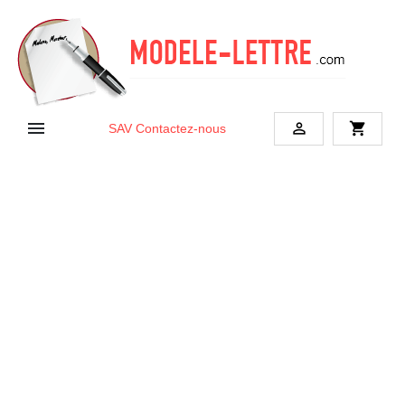


shopping_cart
SAV
Contactez-nous