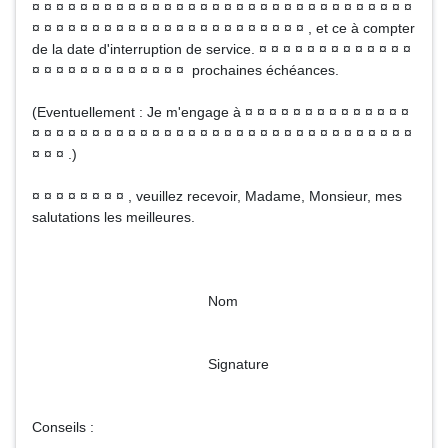
¤ ¤ ¤ ¤ ¤ ¤ ¤ ¤ ¤ ¤ ¤ ¤ ¤ ¤ ¤ ¤ ¤ ¤ ¤ ¤ ¤ ¤ ¤ ¤ ¤ ¤ ¤ ¤ ¤ ¤ ¤ ¤
¤ ¤ ¤ ¤ ¤ ¤ ¤ ¤ ¤ ¤ ¤ ¤ ¤ ¤ ¤ ¤ ¤ ¤ ¤ ¤ ¤ ¤ ¤ , et ce à compter
de la date d'interruption de service. ¤ ¤ ¤ ¤ ¤ ¤ ¤ ¤ ¤ ¤ ¤ ¤ ¤
¤ ¤ ¤ ¤ ¤ ¤ ¤ ¤ ¤ ¤ ¤ ¤ ¤ prochaines échéances.
(Eventuellement : Je m'engage à ¤ ¤ ¤ ¤ ¤ ¤ ¤ ¤ ¤ ¤ ¤ ¤ ¤ ¤
¤ ¤ ¤ ¤ ¤ ¤ ¤ ¤ ¤ ¤ ¤ ¤ ¤ ¤ ¤ ¤ ¤ ¤ ¤ ¤ ¤ ¤ ¤ ¤ ¤ ¤ ¤ ¤ ¤ ¤ ¤ ¤
¤ ¤ ¤ .)
¤ ¤ ¤ ¤ ¤ ¤ ¤ ¤ , veuillez recevoir, Madame, Monsieur, mes
salutations les meilleures.
Nom
Signature
Conseils :