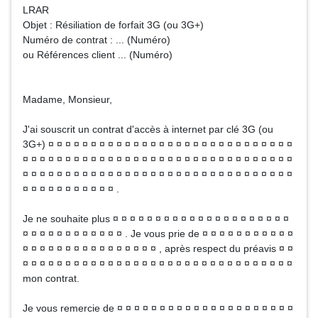
LRAR
Objet : Résiliation de forfait 3G (ou 3G+)
Numéro de contrat : ... (Numéro)
ou Références client ... (Numéro)
Madame, Monsieur,
J'ai souscrit un contrat d'accès à internet par clé 3G (ou
3G+) ¤ ¤ ¤ ¤ ¤ ¤ ¤ ¤ ¤ ¤ ¤ ¤ ¤ ¤ ¤ ¤ ¤ ¤ ¤ ¤ ¤ ¤ ¤ ¤ ¤ ¤ ¤ ¤ ¤
¤ ¤ ¤ ¤ ¤ ¤ ¤ ¤ ¤ ¤ ¤ ¤ ¤ ¤ ¤ ¤ ¤ ¤ ¤ ¤ ¤ ¤ ¤ ¤ ¤ ¤ ¤ ¤ ¤ ¤ ¤ ¤
¤ ¤ ¤ ¤ ¤ ¤ ¤ ¤ ¤ ¤ ¤ ¤ ¤ ¤ ¤ ¤ ¤ ¤ ¤ ¤ ¤ ¤ ¤ ¤ ¤ ¤ ¤ ¤ ¤ ¤ ¤ ¤
¤ ¤ ¤ ¤ ¤ ¤ ¤ ¤ ¤ ¤ ¤ .
Je ne souhaite plus ¤ ¤ ¤ ¤ ¤ ¤ ¤ ¤ ¤ ¤ ¤ ¤ ¤ ¤ ¤ ¤ ¤ ¤ ¤ ¤ ¤
¤ ¤ ¤ ¤ ¤ ¤ ¤ ¤ ¤ ¤ ¤ ¤ . Je vous prie de ¤ ¤ ¤ ¤ ¤ ¤ ¤ ¤ ¤ ¤ ¤
¤ ¤ ¤ ¤ ¤ ¤ ¤ ¤ ¤ ¤ ¤ ¤ ¤ ¤ ¤ ¤ , après respect du préavis ¤ ¤
¤ ¤ ¤ ¤ ¤ ¤ ¤ ¤ ¤ ¤ ¤ ¤ ¤ ¤ ¤ ¤ ¤ ¤ ¤ ¤ ¤ ¤ ¤ ¤ ¤ ¤ ¤ ¤ ¤ ¤ ¤ ¤
mon contrat.
Je vous remercie de ¤ ¤ ¤ ¤ ¤ ¤ ¤ ¤ ¤ ¤ ¤ ¤ ¤ ¤ ¤ ¤ ¤ ¤ ¤ ¤ ¤