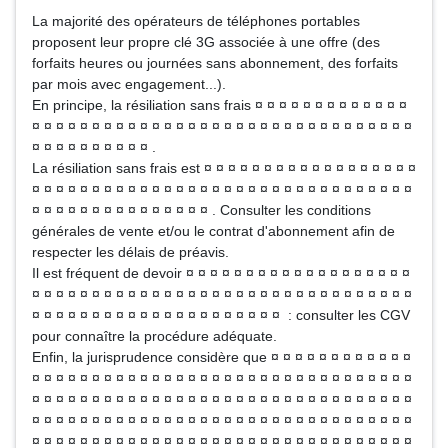
La majorité des opérateurs de téléphones portables
proposent leur propre clé 3G associée à une offre (des
forfaits heures ou journées sans abonnement, des forfaits
par mois avec engagement...).
En principe, la résiliation sans frais ¤ ¤ ¤ ¤ ¤ ¤ ¤ ¤ ¤ ¤ ¤ ¤ ¤
¤ ¤ ¤ ¤ ¤ ¤ ¤ ¤ ¤ ¤ ¤ ¤ ¤ ¤ ¤ ¤ ¤ ¤ ¤ ¤ ¤ ¤ ¤ ¤ ¤ ¤ ¤ ¤ ¤ ¤ ¤ ¤
¤ ¤ ¤ ¤ ¤ ¤ ¤ ¤ ¤ ¤ .
La résiliation sans frais est ¤ ¤ ¤ ¤ ¤ ¤ ¤ ¤ ¤ ¤ ¤ ¤ ¤ ¤ ¤ ¤ ¤ ¤
¤ ¤ ¤ ¤ ¤ ¤ ¤ ¤ ¤ ¤ ¤ ¤ ¤ ¤ ¤ ¤ ¤ ¤ ¤ ¤ ¤ ¤ ¤ ¤ ¤ ¤ ¤ ¤ ¤ ¤ ¤ ¤
¤ ¤ ¤ ¤ ¤ ¤ ¤ ¤ ¤ ¤ ¤ ¤ ¤ ¤ ¤ . Consulter les conditions
générales de vente et/ou le contrat d'abonnement afin de
respecter les délais de préavis.
Il est fréquent de devoir ¤ ¤ ¤ ¤ ¤ ¤ ¤ ¤ ¤ ¤ ¤ ¤ ¤ ¤ ¤ ¤ ¤ ¤ ¤
¤ ¤ ¤ ¤ ¤ ¤ ¤ ¤ ¤ ¤ ¤ ¤ ¤ ¤ ¤ ¤ ¤ ¤ ¤ ¤ ¤ ¤ ¤ ¤ ¤ ¤ ¤ ¤ ¤ ¤ ¤ ¤
¤ ¤ ¤ ¤ ¤ ¤ ¤ ¤ ¤ ¤ ¤ ¤ ¤ ¤ ¤ ¤ ¤ ¤ ¤ ¤ ¤ : consulter les CGV
pour connaître la procédure adéquate.
Enfin, la jurisprudence considère que ¤ ¤ ¤ ¤ ¤ ¤ ¤ ¤ ¤ ¤ ¤ ¤
¤ ¤ ¤ ¤ ¤ ¤ ¤ ¤ ¤ ¤ ¤ ¤ ¤ ¤ ¤ ¤ ¤ ¤ ¤ ¤ ¤ ¤ ¤ ¤ ¤ ¤ ¤ ¤ ¤ ¤ ¤ ¤
¤ ¤ ¤ ¤ ¤ ¤ ¤ ¤ ¤ ¤ ¤ ¤ ¤ ¤ ¤ ¤ ¤ ¤ ¤ ¤ ¤ ¤ ¤ ¤ ¤ ¤ ¤ ¤ ¤ ¤ ¤ ¤
¤ ¤ ¤ ¤ ¤ ¤ ¤ ¤ ¤ ¤ ¤ ¤ ¤ ¤ ¤ ¤ ¤ ¤ ¤ ¤ ¤ ¤ ¤ ¤ ¤ ¤ ¤ ¤ ¤ ¤ ¤ ¤
¤ ¤ ¤ ¤ ¤ ¤ ¤ ¤ ¤ ¤ ¤ ¤ ¤ ¤ ¤ ¤ ¤ ¤ ¤ ¤ ¤ ¤ ¤ ¤ ¤ ¤ ¤ ¤ ¤ ¤ ¤ ¤