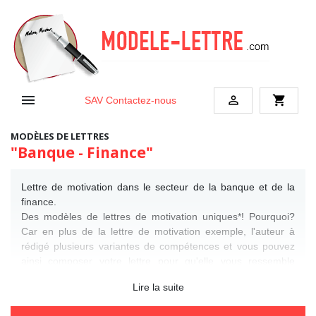


shopping_cart
SAV
Contactez-nous
MODÈLES DE LETTRES
"Banque - Finance"
Lettre de motivation dans le secteur de la banque et de la
finance.
Des modèles de lettres de motivation uniques*! Pourquoi?
Car en plus de la lettre de motivation exemple, l'auteur à
rédigé plusieurs variantes de compétences et vous pouvez
ainsi composer votre lettre pour qu'elle vous ressemble
parfaitement.
Lire la suite
* uniquement lettre à tarif 3.90 € / 1.95 €
Voir des exemples de
lettre de motivation gratuit
.