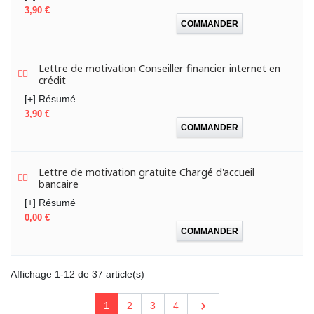
Prix
3,90 €
COMMANDER
Lettre de motivation Conseiller financier internet en
crédit
[+] Résumé
Prix
3,90 €
COMMANDER
Lettre de motivation gratuite Chargé d'accueil
bancaire
[+] Résumé
Prix
0,00 €
COMMANDER
Affichage 1-12 de 37 article(s)
Suivant

1
2
3
4